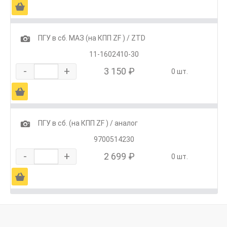
Ä
1
ПГУ в сб. МАЗ (на КПП ZF ) / ZTD
11-1602410-30
-
+
3 150 ₽
0 шт.
Ä
1
ПГУ в сб. (на КПП ZF ) / аналог
9700514230
-
+
2 699 ₽
0 шт.
Ä