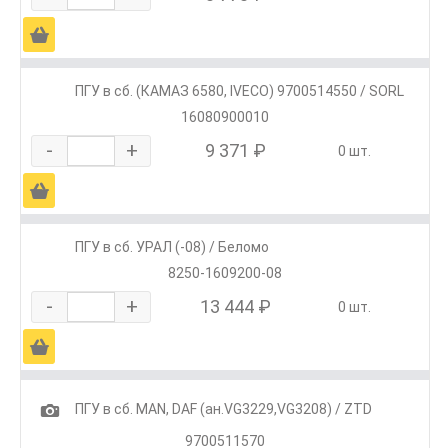
Ä
ПГУ в сб. (КАМАЗ 6580, IVECO) 9700514550 / SORL
16080900010
-
+
9 371 ₽
0 шт.
Ä
ПГУ в сб. УРАЛ (-08) / Беломо
8250-1609200-08
-
+
13 444 ₽
0 шт.
Ä
1
ПГУ в сб. MAN, DAF (ан.VG3229,VG3208) / ZTD
9700511570