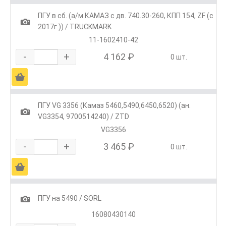
ПГУ в сб. (а/м КАМАЗ с дв. 740.30-260, КПП 154, ZF (с
1
2017г.)) / TRUCKMARK
11-1602410-42
-
+
4 162 ₽
0 шт.
Ä
ПГУ VG 3356 (Камаз 5460,5490,6450,6520) (ан.
1
VG3354, 9700514240) / ZTD
VG3356
-
+
3 465 ₽
0 шт.
Ä
1
ПГУ на 5490 / SORL
16080430140