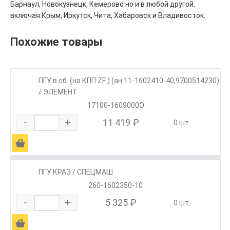
Барнаул, Новокузнецк, Кемерово но и в любой другой,
включая Крым, Иркутск, Чита, Хабаровск и Владивосток.
Похожие товары
ПГУ в сб. (на КПП ZF ) (ан.11-1602410-40,9700514230)
/ ЭЛЕМЕНТ
17100-1609000Э
-
+
11 419 ₽
0 шт.
Ä
ПГУ КРАЗ / СПЕЦМАШ
260-1602350-10
-
+
5 325 ₽
0 шт.
Ä