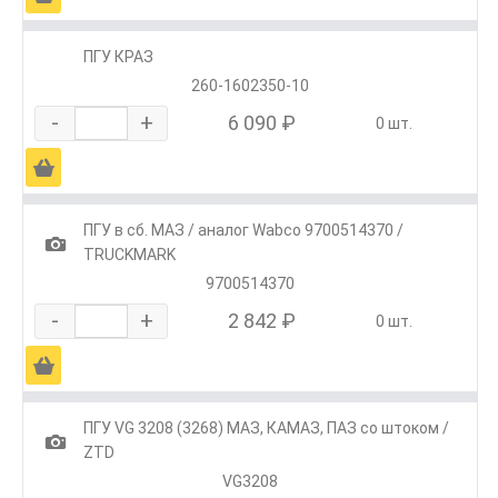
ПГУ КРАЗ
260-1602350-10
-
+
6 090 ₽
0 шт.
Ä
ПГУ в сб. МАЗ / аналог Wabco 9700514370 /
1
TRUCKMARK
9700514370
-
+
2 842 ₽
0 шт.
Ä
ПГУ VG 3208 (3268) МАЗ, КАМАЗ, ПАЗ со штоком /
1
ZTD
VG3208