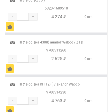
1
ПГУ в сб. (с/сб.)
5320-1609510
-
+
4 274 ₽
0 шт.
Ä
1
ПГУ в сб. (на 4308) аналог Wabco / ZTD
9700511260
-
+
2 625 ₽
0 шт.
Ä
1
ПГУ в сб. (на КПП ZF ) / аналог Wabco
9700514230
-
+
4 763 ₽
0 шт.
Ä