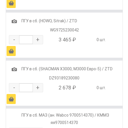
Ä
1
ПГУ в сб. (HOWO, Sitrak) / ZTD
WG9725230042
-
+
3 465 ₽
0 шт.
Ä
1
ПГУ в сб. (SHACMAN X3000, M3000 Евро-5) / ZTD
DZ93189230080
-
+
2 678 ₽
0 шт.
Ä
ПГУ в сб. МАЗ (ан. Wabco 9700514370) / КММЗ
яя9700514370