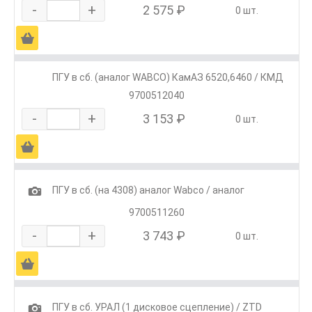
-
+
2 575 ₽
0 шт.
Ä
ПГУ в сб. (аналог WABCO) КамАЗ 6520,6460 / КМД
9700512040
-
+
3 153 ₽
0 шт.
Ä
1
ПГУ в сб. (на 4308) аналог Wabco / аналог
9700511260
-
+
3 743 ₽
0 шт.
Ä
1
ПГУ в сб. УРАЛ (1 дисковое сцепление) / ZTD