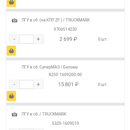
Ä
1
ПГУ в сб. (на КПП ZF ) / TRUCKMARK
9700514230
-
+
2 699 ₽
0 шт.
Ä
ПГУ в сб. СуперМАЗ / Беломо
8250-1609200-00
-
+
15 801 ₽
0 шт.
Ä
1
ПГУ в сб. / TRUCKMARK
5320-1609510