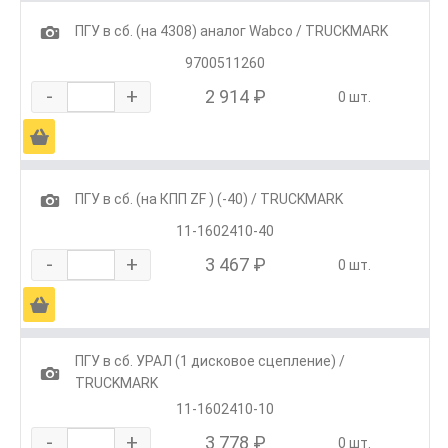
1
ПГУ в сб. (на 4308) аналог Wabco / TRUCKMARK
9700511260
-
+
2 914 ₽
0 шт.
Ä
1
ПГУ в сб. (на КПП ZF ) (-40) / TRUCKMARK
11-1602410-40
-
+
3 467 ₽
0 шт.
Ä
ПГУ в сб. УРАЛ (1 дисковое сцепление) /
1
TRUCKMARK
11-1602410-10
-
+
3 778 ₽
0 шт.