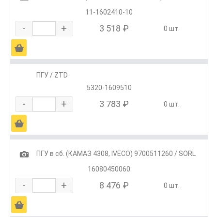
11-1602410-10
-
+
3 518 ₽
0 шт.
Ä
ПГУ / ZTD
5320-1609510
-
+
3 783 ₽
0 шт.
Ä
1
ПГУ в сб. (КАМАЗ 4308, IVECO) 9700511260 / SORL
16080450060
-
+
8 476 ₽
0 шт.
Ä