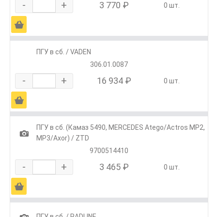
-
+
3 770 ₽
0 шт.
Ä
ПГУ в сб. / VADEN
306.01.0087
-
+
16 934 ₽
0 шт.
Ä
ПГУ в сб. (Камаз 5490, MERCEDES Atego/Actros МР2,
1
МР3/Axor) / ZTD
9700514410
-
+
3 465 ₽
0 шт.
Ä
1
ПГУ в сб. / RADLINE