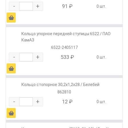
-
+
91 ₽
0 шт.
Ä
Кольцо упорное передней ступицы 6522 / ПАО
КамАЗ
6522-2405117
-
+
533 ₽
0 шт.
Ä
Кольцо стопорное 30,2х1,2х28 / Белебей
862810
-
+
12 ₽
0 шт.
Ä