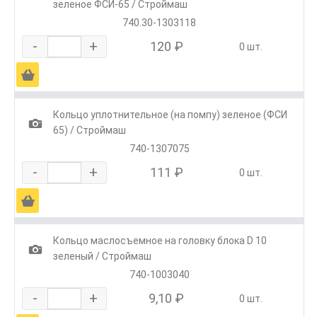
зеленое ФСИ-65 / Строймаш
740.30-1303118
-
+
120 ₽
0 шт.
Ä
Кольцо уплотнительное (на помпу) зеленое (ФСИ
1
65) / Строймаш
740-1307075
-
+
111 ₽
0 шт.
Ä
Кольцо маслосъемное на головку блока D 10
1
зеленый / Строймаш
740-1003040
-
+
9,10 ₽
0 шт.