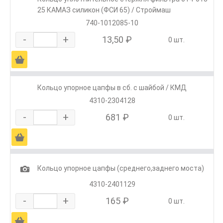
25 КАМАЗ силикон (ФСИ 65) / Строймаш
740-1012085-10
-
+
13,50 ₽
0 шт.
Ä
Кольцо упорное цапфы в сб. с шайбой / КМД
4310-2304128
-
+
681 ₽
0 шт.
Ä
1
Кольцо упорное цапфы (среднего,заднего моста)
4310-2401129
-
+
165 ₽
0 шт.
Ä