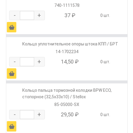
740-1111578
-
+
37 ₽
0 шт.
Ä
Кольцо уплотнительное опоры штока КПП / БРТ
14-1702234
-
+
14,50 ₽
0 шт.
Ä
Кольцо пальца тормозной колодки BPW ЕСО,
стопорное (32,5x33x10) / Stellox
85-05000-SX
-
+
29,50 ₽
0 шт.
Ä