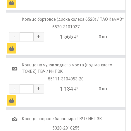
Ä
Кольцо бортовое (диска колеса 6520) / ПАО КамАЗ*
6520-3101027
-
+
1 565 ₽
0 шт.
Ä
Кольцо на чулок заднего моста (под манжету
1
TOKEZ) ТВЧ / ИНТЭК
55111-3104053-20
-
+
1 134 ₽
0 шт.
Ä
1
Кольцо опорное балансира ТВЧ / ИНТЭК
5320-2918255