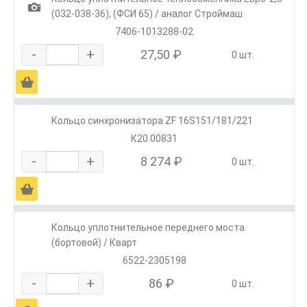
1
(032-038-36), (ФСИ 65) / аналог Строймаш
7406-1013288-02
-
+
27,50 ₽
0 шт.
Ä
Кольцо синхронизатора ZF 16S151/181/221
К20.00831
-
+
8 274 ₽
0 шт.
Ä
Кольцо уплотнительное переднего моста
(бортовой) / Кварт
6522-2305198
-
+
86 ₽
0 шт.