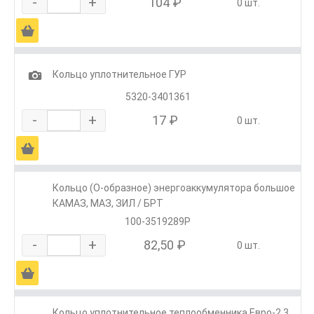
-
+
104 ₽
0 шт.
Ä
1
Кольцо уплотнительное ГУР
5320-3401361
-
+
17 ₽
0 шт.
Ä
Кольцо (О-образное) энергоаккумулятора большое
КАМАЗ, МАЗ, ЗИЛ / БРТ
100-3519289Р
-
+
82,50 ₽
0 шт.
Ä
Кольцо уплотнительное теплообменника Евро-2,3