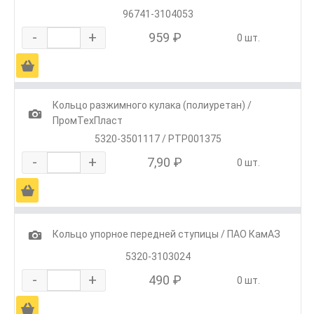
96741-3104053
-
+
959 ₽
0 шт.
Ä
Кольцо разжимного кулака (полиуретан) /
1
ПромТехПласт
5320-3501117 / РТР001375
-
+
7,90 ₽
0 шт.
Ä
1
Кольцо упорное передней ступицы / ПАО КамАЗ
5320-3103024
-
+
490 ₽
0 шт.
Ä