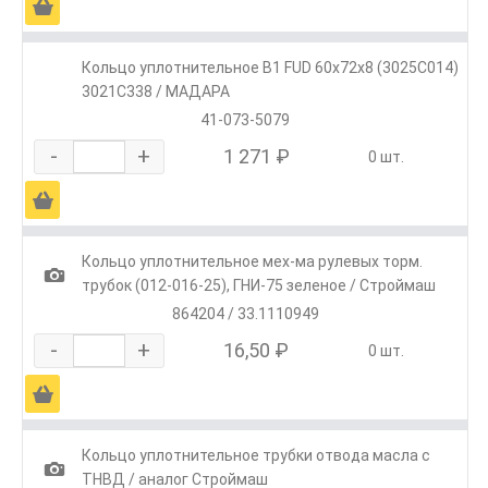
Ä
Кольцо уплотнительное B1 FUD 60x72x8 (3025C014)
3021C338 / МАДАРА
41-073-5079
-
+
1 271 ₽
0 шт.
Ä
Кольцо уплотнительное мех-ма рулевых торм.
1
трубок (012-016-25), ГНИ-75 зеленое / Строймаш
864204 / 33.1110949
-
+
16,50 ₽
0 шт.
Ä
Кольцо уплотнительное трубки отвода масла с
1
ТНВД / аналог Строймаш