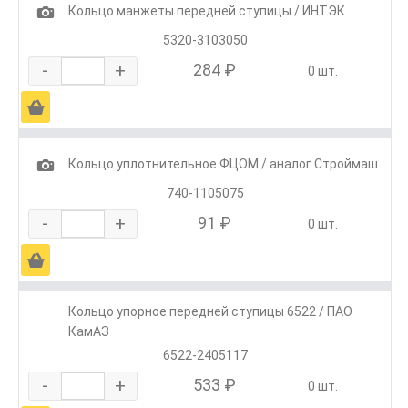
1
Кольцо манжеты передней ступицы / ИНТЭК
5320-3103050
-
+
284 ₽
0 шт.
Ä
1
Кольцо уплотнительное ФЦОМ / аналог Строймаш
740-1105075
-
+
91 ₽
0 шт.
Ä
Кольцо упорное передней ступицы 6522 / ПАО
КамАЗ
6522-2405117
-
+
533 ₽
0 шт.