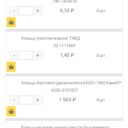
740-1303018
-
+
6,10 ₽
0 шт.
Ä
Кольцо уплотнительное ТНВД
33-1111069
-
+
1,40 ₽
0 шт.
Ä
Кольцо бортовое (диска колеса 6520) / ПАО КамАЗ*
6520-3101027
-
+
1 565 ₽
0 шт.
Ä
Кольцо на чулок заднего моста (под манжету