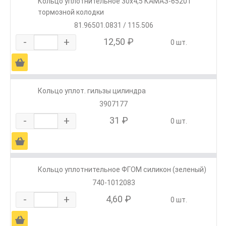
Кольцо уплотнительное 30х4,5 КАМАЗ-65201
тормозной колодки
81.96501.0831 / 115.506
-
+
12,50 ₽
0 шт.
Ä
Кольцо уплот. гильзы цилиндра
3907177
-
+
31 ₽
0 шт.
Ä
Кольцо уплотнительное ФГОМ силикон (зеленый)
740-1012083
-
+
4,60 ₽
0 шт.
Ä