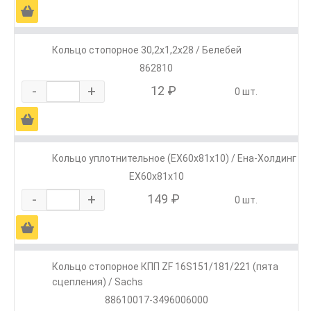
Ä
Кольцо стопорное 30,2х1,2х28 / Белебей
862810
-
+
12 ₽
0 шт.
Ä
Кольцо уплотнительное (ЕХ60х81х10) / Ена-Холдинг
ЕХ60х81х10
-
+
149 ₽
0 шт.
Ä
Кольцо стопорное КПП ZF 16S151/181/221 (пята
сцепления) / Sachs
88610017-3496006000