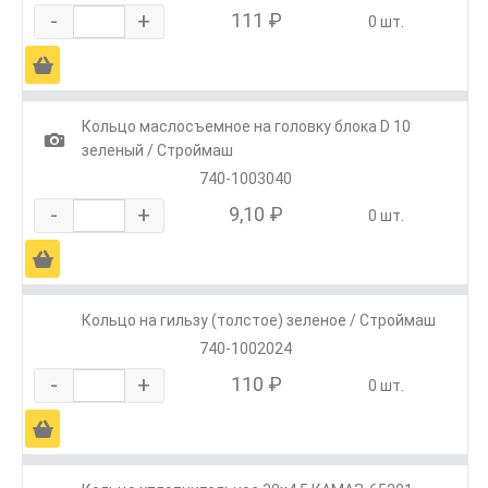
-
+
111 ₽
0 шт.
Ä
Кольцо маслосъемное на головку блока D 10
1
зеленый / Строймаш
740-1003040
-
+
9,10 ₽
0 шт.
Ä
Кольцо на гильзу (толстое) зеленое / Строймаш
740-1002024
-
+
110 ₽
0 шт.
Ä