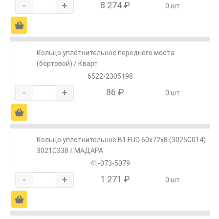
-
+
8 274 ₽
0 шт.
Ä
Кольцо уплотнительное переднего моста
(бортовой) / Кварт
6522-2305198
-
+
86 ₽
0 шт.
Ä
Кольцо уплотнительное B1 FUD 60x72x8 (3025C014)
3021C338 / МАДАРА
41-073-5079
-
+
1 271 ₽
0 шт.
Ä