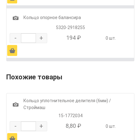
1
Кольцо опорное балансира
5320-2918255
-
+
194 ₽
0 шт.
Ä
Похожие товары
Кольцо уплотнительное делителя (6мм) /
1
Строймаш
15-1772034
-
+
8,80 ₽
0 шт.
Ä