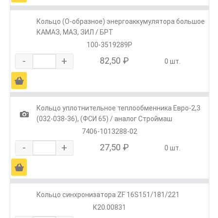
Кольцо (О-образное) энергоаккумулятора большое
КАМАЗ, МАЗ, ЗИЛ / БРТ
100-3519289Р
-
+
82,50 ₽
0 шт.
Ä
Кольцо уплотнительное теплообменника Евро-2,3
1
(032-038-36), (ФСИ 65) / аналог Строймаш
7406-1013288-02
-
+
27,50 ₽
0 шт.
Ä
Кольцо синхронизатора ZF 16S151/181/221
К20.00831