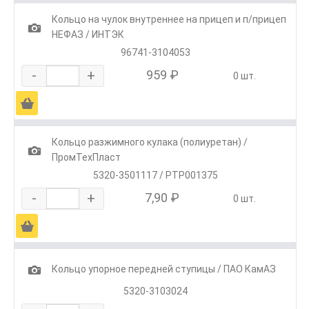
Кольцо на чулок внутреннее на прицеп и п/прицеп
1
НЕФАЗ / ИНТЭК
96741-3104053
-
+
959 ₽
0 шт.
Ä
Кольцо разжимного кулака (полиуретан) /
1
ПромТехПласт
5320-3501117 / РТР001375
-
+
7,90 ₽
0 шт.
Ä
1
Кольцо упорное передней ступицы / ПАО КамАЗ
5320-3103024