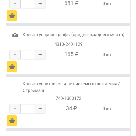
-
+
681 ₽
0 шт.
Ä
1
Кольцо упорное цапфы (среднего,заднего моста)
4310-2401129
-
+
165 ₽
0 шт.
Ä
Кольцо уплотнительное системы охлаждения /
Строймаш
740-1303172
-
+
34 ₽
0 шт.
Ä