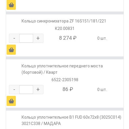
Ä
Кольцо синхронизатора ZF 16S151/181/221
К20.00831
-
+
8 274 ₽
0 шт.
Ä
Кольцо уплотнительное переднего моста
(бортовой) / Кварт
6522-2305198
-
+
86 ₽
0 шт.
Ä
Кольцо уплотнительное B1 FUD 60x72x8 (3025C014)
3021C338 / МАДАРА