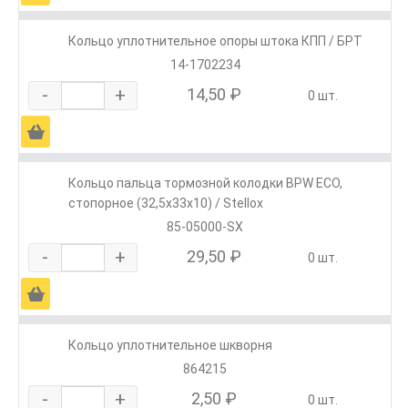
Кольцо уплотнительное опоры штока КПП / БРТ
14-1702234
-
+
14,50 ₽
0 шт.
Ä
Кольцо пальца тормозной колодки BPW ЕСО,
стопорное (32,5x33x10) / Stellox
85-05000-SX
-
+
29,50 ₽
0 шт.
Ä
Кольцо уплотнительное шкворня
864215
-
+
2,50 ₽
0 шт.