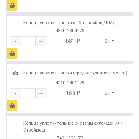
Ä
Кольцо упорное цапфы в сб. с шайбой / КМД
4310-2304128
-
+
681 ₽
0 шт.
Ä
1
Кольцо упорное цапфы (среднего,заднего моста)
4310-2401129
-
+
165 ₽
0 шт.
Ä
Кольцо уплотнительное системы охлаждения /
Строймаш
740-1303172