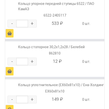
Кольцо упорное передней ступицы 6522 / ПАО
КамАЗ
6522-2405117
-
+
533 ₽
0 шт.
Ä
Кольцо стопорное 30,2х1,2х28 / Белебей
862810
-
+
12 ₽
0 шт.
Ä
Кольцо уплотнительное (ЕХ60х81х10) / Ена-Холдинг
ЕХ60х81х10
-
+
149 ₽
0 шт.