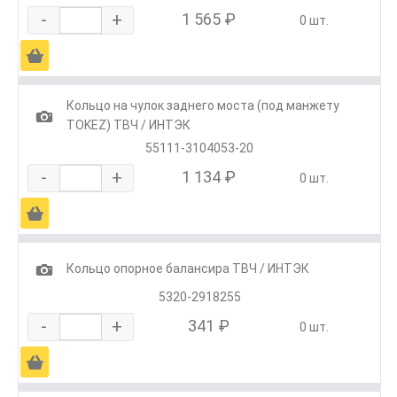
-
+
1 565 ₽
0 шт.
Ä
Кольцо на чулок заднего моста (под манжету
1
TOKEZ) ТВЧ / ИНТЭК
55111-3104053-20
-
+
1 134 ₽
0 шт.
Ä
1
Кольцо опорное балансира ТВЧ / ИНТЭК
5320-2918255
-
+
341 ₽
0 шт.
Ä