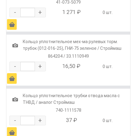
41-073-5079
-
+
1 271 ₽
0 шт.
Ä
Кольцо уплотнительное мех-ма рулевых торм.
1
трубок (012-016-25), ГНИ-75 зеленое / Строймаш
864204 / 33.1110949
-
+
16,50 ₽
0 шт.
Ä
Кольцо уплотнительное трубки отвода масла с
1
ТНВД / аналог Строймаш
740-1111578
-
+
37 ₽
0 шт.
Ä