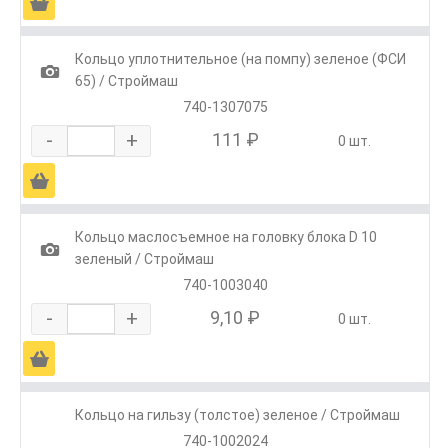
Ä
Кольцо уплотнительное (на помпу) зеленое (ФСИ
1
65) / Строймаш
740-1307075
-
+
111 ₽
0 шт.
Ä
Кольцо маслосъемное на головку блока D 10
1
зеленый / Строймаш
740-1003040
-
+
9,10 ₽
0 шт.
Ä
Кольцо на гильзу (толстое) зеленое / Строймаш
740-1002024