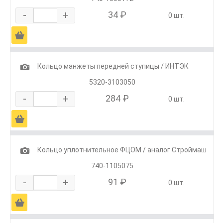
-
+
34 ₽
0 шт.
Ä
1
Кольцо манжеты передней ступицы / ИНТЭК
5320-3103050
-
+
284 ₽
0 шт.
Ä
1
Кольцо уплотнительное ФЦОМ / аналог Строймаш
740-1105075
-
+
91 ₽
0 шт.
Ä