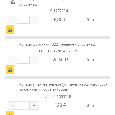
1
Строймаш
15-1772034
-
+
8,80 ₽
0 шт.
Ä
Кольцо форсунки (D22) зеленое / Строймаш
33-1112342/024-028-25
-
+
26,50 ₽
0 шт.
Ä
Кольцо уплотнительное (установка водяных труб)
зеленое ФСИ-65 / Строймаш
740.30-1303118
-
+
120 ₽
0 шт.