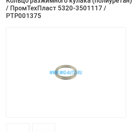
Кольцо разжимного кулака (полиуретан)
/ ПромТехПласт 5320-3501117 /
РТР001375