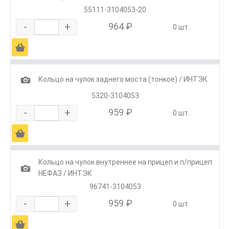
55111-3104053-20
-
+
964 ₽
0 шт.
Ä
1
Кольцо на чулок заднего моста (тонкое) / ИНТЭК
5320-3104053
-
+
959 ₽
0 шт.
Ä
Кольцо на чулок внутреннее на прицеп и п/прицеп
1
НЕФАЗ / ИНТЭК
96741-3104053
-
+
959 ₽
0 шт.
Ä