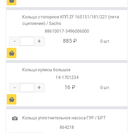
Ä
Кольцо стопорное КПП ZF 16S151/181/221 (пята
сцепления) / Sachs
88610017-3496006000
-
+
885 ₽
0 шт.
Ä
Кольцо кулисы большое
14-1701234
-
+
16 ₽
0 шт.
Ä
1
Кольцо уплотнительное насоса ГУР / БРТ
864218