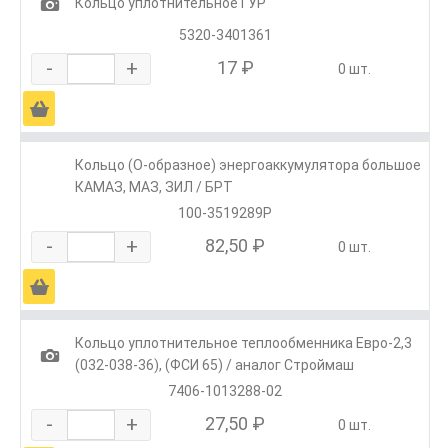
1
Кольцо уплотнительное ГУР
5320-3401361
-
+
17 ₽
0 шт.
Ä
Кольцо (О-образное) энергоаккумулятора большое
КАМАЗ, МАЗ, ЗИЛ / БРТ
100-3519289Р
-
+
82,50 ₽
0 шт.
Ä
Кольцо уплотнительное теплообменника Евро-2,3
1
(032-038-36), (ФСИ 65) / аналог Строймаш
7406-1013288-02
-
+
27,50 ₽
0 шт.