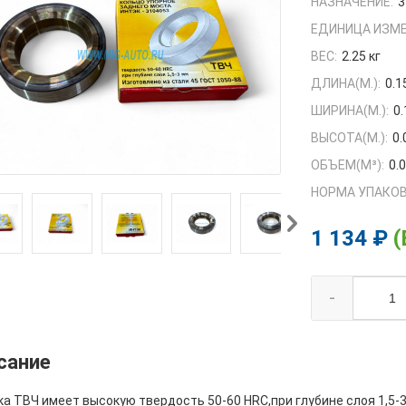
НАЗНАЧЕНИЕ:
3
ЕДИНИЦА ИЗМЕ
ВЕС:
2.25 кг
ДЛИНА(М.):
0.1
ШИРИНА(М.):
0.
ВЫСОТА(М.):
0.
ОБЪЕМ(M³):
0.
НОРМА УПАКОВ
1 134 ₽
(
-
сание
а ТВЧ имеет высокую твердость 50-60 HRC,при глубине слоя 1,5-