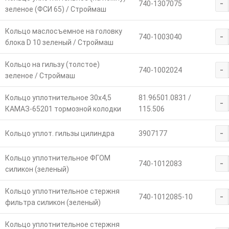
-
740-1307075
зеленое (ФСИ 65) / Строймаш
Кольцо маслосъемное на головку
-
740-1003040
блока D 10 зеленый / Строймаш
Кольцо на гильзу (толстое)
-
740-1002024
зеленое / Строймаш
Кольцо уплотнительное 30х4,5
81.96501.0831 /
-
КАМАЗ-65201 тормозной колодки
115.506
-
Кольцо уплот. гильзы цилиндра
3907177
Кольцо уплотнительное ФГОМ
-
740-1012083
силикон (зеленый)
Кольцо уплотнительное стержня
-
740-1012085-10
фильтра силикон (зеленый)
Кольцо уплотнительное стержня