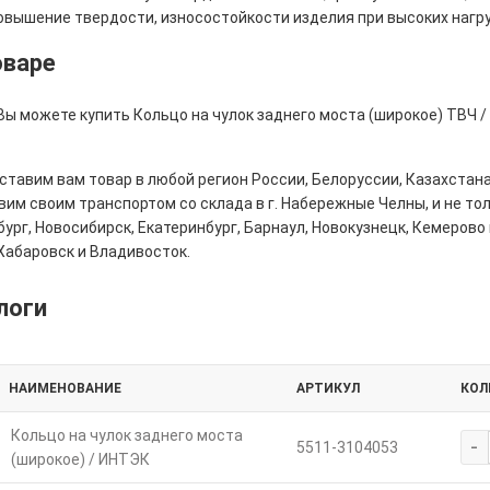
овышение твердости, износостойкости изделия при высоких нагру
оваре
 Вы можете купить Кольцо на чулок заднего моста (широкое) ТВЧ 
тавим вам товар в любой регион России, Белоруссии, Казахстана
им своим транспортом со склада в г. Набережные Челны, и не толь
ург, Новосибирск, Екатеринбург, Барнаул, Новокузнецк, Кемерово 
Хабаровск и Владивосток.
логи
НАИМЕНОВАНИЕ
АРТИКУЛ
КОЛ
Кольцо на чулок заднего моста
-
5511-3104053
(широкое) / ИНТЭК