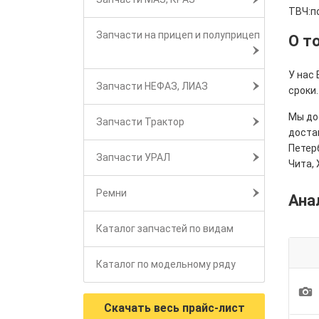
ТВЧ:п
Запчасти на прицеп и полуприцеп
О т
У нас
Запчасти НЕФАЗ, ЛИАЗ
сроки.
Мы дос
Запчасти Трактор
достав
Петерб
Запчасти УРАЛ
Чита, 
Ремни
Ана
Каталог запчастей по видам
Каталог по модельному ряду
1
Скачать весь прайс-лист