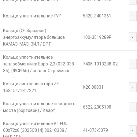
-
Кольцо уплотнительное ГУР
5320-3401361
Кольцо (О-образное)
-
энергоаккумулятора большое
100-3519289Р
КАМАЗ, МАЗ, ЗИЛ / БРТ
Кольцо уплотнительное
-
теплообменника Евро-2,3 (032-038-
7406-1013288-02
36), (ФСИ 65) / аналог Строймаш
Кольцо синхронизатора ZF
-
К20.00831
16S151/181/221
Кольцо уплотнительное переднего
-
6522-2305198
моста (бортовой) / Кварт
Кольцо уплотнительное B1 FUD
-
60x72x8 (3025C014) 3021C338 /
41-073-5079