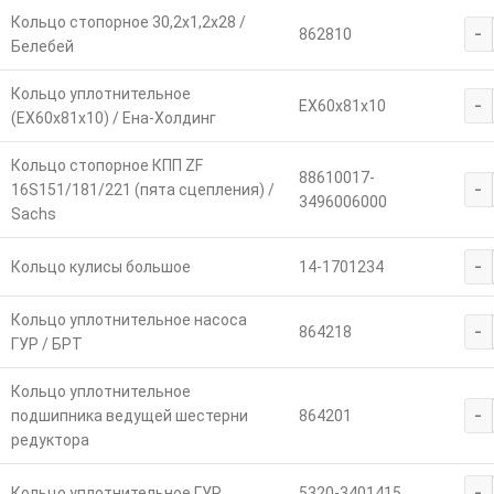
Кольцо стопорное 30,2х1,2х28 /
-
862810
Белебей
Кольцо уплотнительное
-
ЕХ60х81х10
(ЕХ60х81х10) / Ена-Холдинг
Кольцо стопорное КПП ZF
88610017-
-
16S151/181/221 (пята сцепления) /
3496006000
Sachs
-
Кольцо кулисы большое
14-1701234
Кольцо уплотнительное насоса
-
864218
ГУР / БРТ
Кольцо уплотнительное
-
подшипника ведущей шестерни
864201
редуктора
-
Кольцо уплотнительное ГУР
5320-3401415