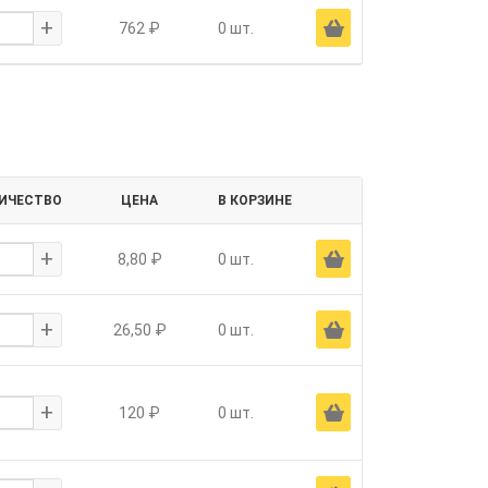
+
Ä
762 ₽
0 шт.
ИЧЕСТВО
ЦЕНА
В КОРЗИНЕ
+
Ä
8,80 ₽
0 шт.
+
Ä
26,50 ₽
0 шт.
+
Ä
120 ₽
0 шт.