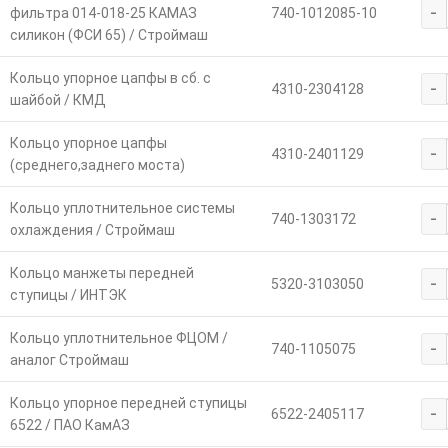
-
фильтра 014-018-25 КАМАЗ
740-1012085-10
силикон (ФСИ 65) / Строймаш
Кольцо упорное цапфы в сб. с
-
4310-2304128
шайбой / КМД
Кольцо упорное цапфы
-
4310-2401129
(среднего,заднего моста)
Кольцо уплотнительное системы
-
740-1303172
охлаждения / Строймаш
Кольцо манжеты передней
-
5320-3103050
ступицы / ИНТЭК
Кольцо уплотнительное ФЦОМ /
-
740-1105075
аналог Строймаш
Кольцо упорное передней ступицы
-
6522-2405117
6522 / ПАО КамАЗ