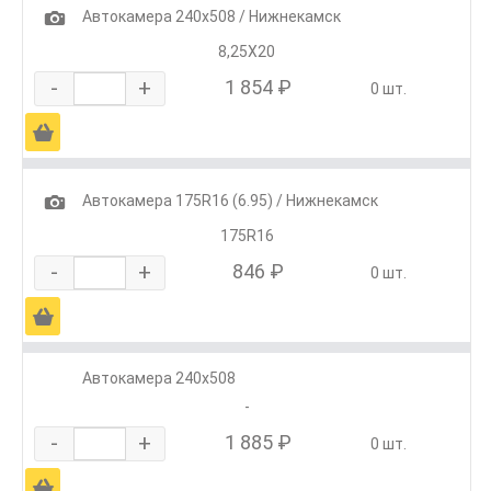
1
Автокамера 240х508 / Нижнекамск
8,25Х20
-
+
1 854 ₽
0 шт.
Ä
1
Автокамера 175R16 (6.95) / Нижнекамск
175R16
-
+
846 ₽
0 шт.
Ä
Автокамера 240х508
-
-
+
1 885 ₽
0 шт.
Ä