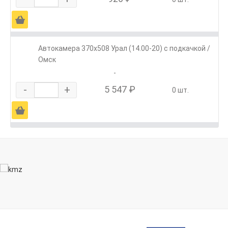
Ä
Автокамера 370х508 Урал (14.00-20) с подкачкой /
Омск
-
-
+
5 547 ₽
0 шт.
Ä