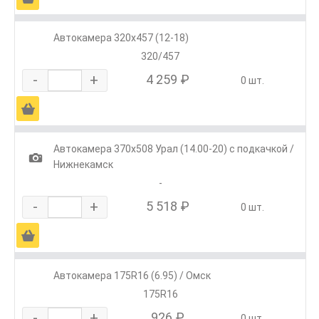
Автокамера 320х457 (12-18)
320/457
-
+
4 259 ₽
0 шт.
Ä
Автокамера 370х508 Урал (14.00-20) с подкачкой /
1
Нижнекамск
-
-
+
5 518 ₽
0 шт.
Ä
Автокамера 175R16 (6.95) / Омск
175R16
-
+
926 ₽
0 шт.