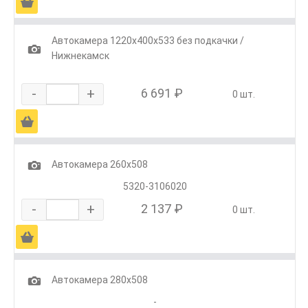
Ä
Автокамера 1220х400х533 без подкачки /
1
Нижнекамск
-
+
6 691 ₽
0 шт.
Ä
1
Автокамера 260х508
5320-3106020
-
+
2 137 ₽
0 шт.
Ä
1
Автокамера 280х508
-