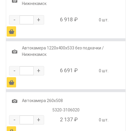
1
Нижнекамск
-
+
6 918 ₽
0 шт.
Ä
Автокамера 1220х400х533 без подкачки /
1
Нижнекамск
-
+
6 691 ₽
0 шт.
Ä
1
Автокамера 260х508
5320-3106020
-
+
2 137 ₽
0 шт.