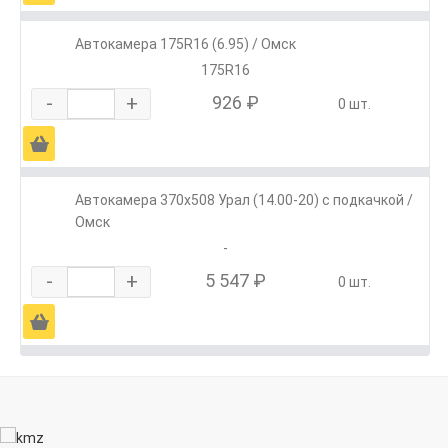
Автокамера 175R16 (6.95) / Омск
175R16
-
+
926 ₽
0 шт.
Ä
Автокамера 370х508 Урал (14.00-20) с подкачкой /
Омск
-
-
+
5 547 ₽
0 шт.
Ä