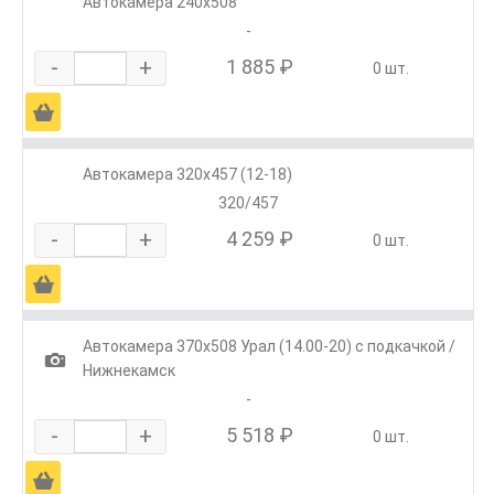
Автокамера 240х508
-
-
+
1 885 ₽
0 шт.
Ä
Автокамера 320х457 (12-18)
320/457
-
+
4 259 ₽
0 шт.
Ä
Автокамера 370х508 Урал (14.00-20) с подкачкой /
1
Нижнекамск
-
-
+
5 518 ₽
0 шт.
Ä