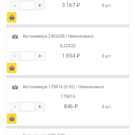
-
+
3 167 ₽
0 шт.
Ä
1
Автокамера 240х508 / Нижнекамск
8,25Х20
-
+
1 854 ₽
0 шт.
Ä
1
Автокамера 175R16 (6.95) / Нижнекамск
175R16
-
+
846 ₽
0 шт.
Ä