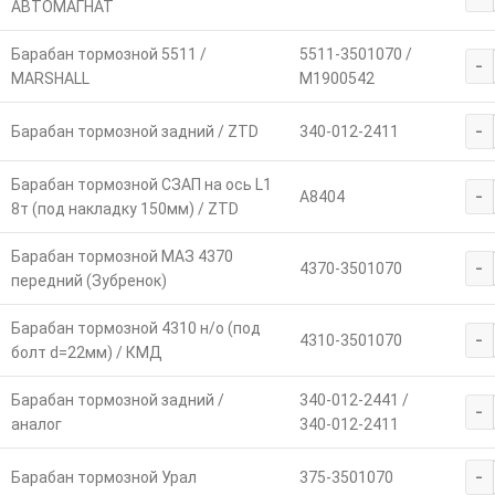
АВТОМАГНАТ
Барабан тормозной 5511 /
5511-3501070 /
-
MARSHALL
M1900542
-
Барабан тормозной задний / ZTD
340-012-2411
Барабан тормозной СЗАП на ось L1
-
А8404
8т (под накладку 150мм) / ZTD
Барабан тормозной МАЗ 4370
-
4370-3501070
передний (Зубренок)
Барабан тормозной 4310 н/о (под
-
4310-3501070
болт d=22мм) / КМД
Барабан тормозной задний /
340-012-2441 /
-
аналог
340-012-2411
-
Барабан тормозной Урал
375-3501070