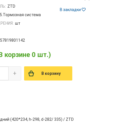
ЛЬ:
ZTD
В закладки
5.Тормозная система
РЕНИЯ:
шт
657819801142
В корзине 0 шт.)
+
В корзину
ий (420*234, h-298, d-282/ 335) / ZTD