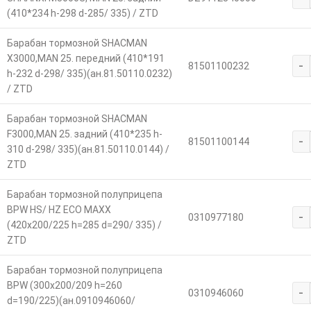
(410*234 h-298 d-285/ 335) / ZTD
Барабан тормозной SHACMAN
Х3000,MAN 25. передний (410*191
-
81501100232
h-232 d-298/ 335)(ан.81.50110.0232)
/ ZTD
Барабан тормозной SHACMAN
F3000,MAN 25. задний (410*235 h-
-
81501100144
310 d-298/ 335)(ан.81.50110.0144) /
ZTD
Барабан тормозной полуприцепа
BPW HS/ HZ ECO MAXX
-
0310977180
(420х200/225 h=285 d=290/ 335) /
ZTD
Барабан тормозной полуприцепа
BPW (300x200/209 h=260
-
0310946060
d=190/225)(ан.0910946060/