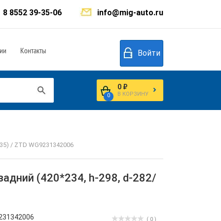
8 8552 39-35-06
info@mig-auto.ru
ии
Контакты
Войти
0 ₽
В КОРЗИНУ
0
335) / ZTD WG9231342006
дний (420*234, h-298, d-282/
231342006
( 0 )