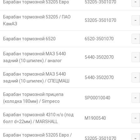
-
Барабан тормозной 53205 Евро
53205-3501070
Барабан тормозной 53205 / ПАО
-
53205-3501070
КамАЗ
-
Барабан тормозной 6520
6520-3501070
Барабан тормозной МАЗ 5440
-
5440-3502070
задний (10 шпилек) / аналог
Барабан тормозной МАЗ 5440
-
5440-3502070
задний (10 шпилек) / СПЕЦМАШ
Барабан тормозной прицепа
-
SP00010040
(колодка 180мм) / Simpeco
Барабан тормозной 4310 н/о (под
-
M1900540
болт d=22мм) / MARSHALL
Барабан тормозной 53205 Евро /
-
53205-3501070