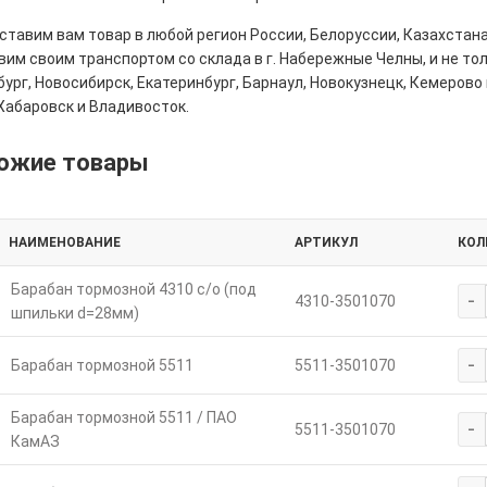
тавим вам товар в любой регион России, Белоруссии, Казахстана
им своим транспортом со склада в г. Набережные Челны, и не толь
ург, Новосибирск, Екатеринбург, Барнаул, Новокузнецк, Кемерово 
Хабаровск и Владивосток.
ожие товары
НАИМЕНОВАНИЕ
АРТИКУЛ
КОЛ
Барабан тормозной 4310 с/о (под
-
4310-3501070
шпильки d=28мм)
-
Барабан тормозной 5511
5511-3501070
Барабан тормозной 5511 / ПАО
-
5511-3501070
КамАЗ