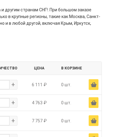
 и другим странам СНГ!. При большом заказе
ко в крупные регионы, такие как Москва, Санкт-
но и в любой другой, включая Крым, Иркутск,
ИЧЕСТВО
ЦЕНА
В КОРЗИНЕ
+
Ä
6 111 ₽
0 шт.
+
Ä
4 763 ₽
0 шт.
+
Ä
7 757 ₽
0 шт.