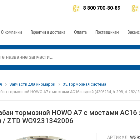
8 800 700-80-89
О компании
Гарантии и доставка
Оплата
Поставщикам
Ваканс
я
Запчасти для иномарок
35.Тормозная система
бан тормозной HOWO A7 с мостами AC16 задний (420*234, h-298, d-282/ 
абан тормозной HOWO A7 с мостами AC16 за
) / ZTD WG9231342006
АРТИКУЛ:
WG9