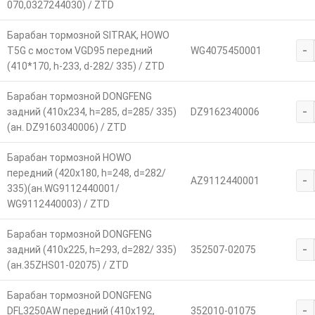
070,0327244030) / ZTD
Барабан тормозной SITRAK, HOWO
-
T5G с мостом VGD95 передний
WG4075450001
(410*170, h-233, d-282/ 335) / ZTD
Барабан тормозной DONGFENG
-
задний (410x234, h=285, d=285/ 335)
DZ9162340006
(ан. DZ9160340006) / ZTD
Барабан тормозной HOWO
передний (420x180, h=248, d=282/
-
AZ9112440001
335)(ан.WG9112440001/
WG9112440003) / ZTD
Барабан тормозной DONGFENG
-
задний (410x225, h=293, d=282/ 335)
352507-02075
(ан.35ZHS01-02075) / ZTD
Барабан тормозной DONGFENG
-
DFL3250AW передний (410x192,
352010-01075