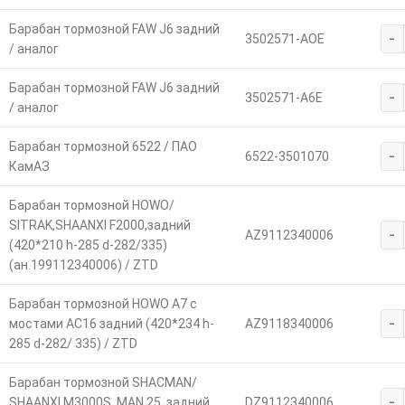
Барабан тормозной FAW J6 задний
-
3502571-AOE
/ аналог
Барабан тормозной FAW J6 задний
-
3502571-A6E
/ аналог
Барабан тормозной 6522 / ПАО
-
6522-3501070
КамАЗ
Барабан тормозной HOWO/
SITRAK,SHAANXI F2000,задний
-
AZ9112340006
(420*210 h-285 d-282/335)
(ан.199112340006) / ZTD
Барабан тормозной HOWO A7 с
-
мостами AC16 задний (420*234 h-
AZ9118340006
285 d-282/ 335) / ZTD
Барабан тормозной SHACMAN/
-
SHAANXI M3000S, MAN 25. задний
DZ9112340006