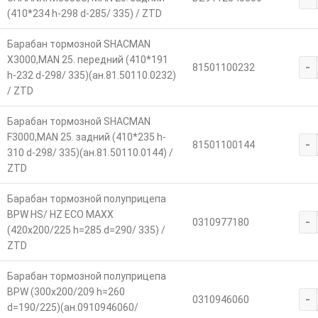
(410*234 h-298 d-285/ 335) / ZTD
Барабан тормозной SHACMAN
Х3000,MAN 25. передний (410*191
-
81501100232
h-232 d-298/ 335)(ан.81.50110.0232)
/ ZTD
Барабан тормозной SHACMAN
F3000,MAN 25. задний (410*235 h-
-
81501100144
310 d-298/ 335)(ан.81.50110.0144) /
ZTD
Барабан тормозной полуприцепа
BPW HS/ HZ ECO MAXX
-
0310977180
(420х200/225 h=285 d=290/ 335) /
ZTD
Барабан тормозной полуприцепа
BPW (300x200/209 h=260
-
0310946060
d=190/225)(ан.0910946060/