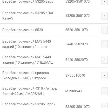
-
Барабан тормозной 53205 Евро
53205-3501070
Барабан тормозной 53205 / ПАО
-
53205-3501070
КамАЗ
-
Барабан тормозной 6520
6520-3501070
Барабан тормозной МАЗ 5440
-
5440-3502070
задний (10 шпилек) / аналог
Барабан тормозной МАЗ 5440
-
5440-3502070
задний (10 шпилек) / СПЕЦМАШ
Барабан тормозной прицепа
-
SP00010040
(колодка 180мм) / Simpeco
Барабан тормозной 4310 н/о (под
-
M1900540
болт d=22мм) / MARSHALL
Барабан тормозной 53205 Евро /
-
53205-3501070