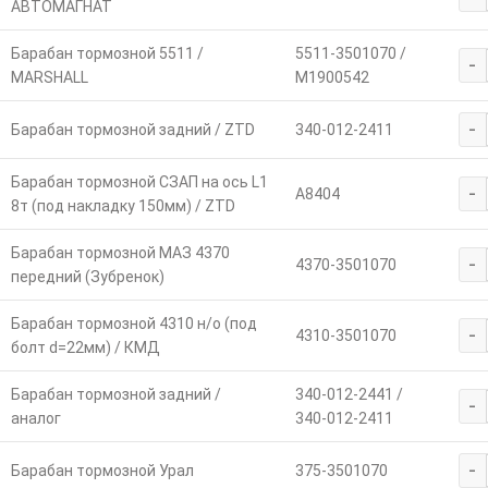
АВТОМАГНАТ
Барабан тормозной 5511 /
5511-3501070 /
-
MARSHALL
M1900542
-
Барабан тормозной задний / ZTD
340-012-2411
Барабан тормозной СЗАП на ось L1
-
А8404
8т (под накладку 150мм) / ZTD
Барабан тормозной МАЗ 4370
-
4370-3501070
передний (Зубренок)
Барабан тормозной 4310 н/о (под
-
4310-3501070
болт d=22мм) / КМД
Барабан тормозной задний /
340-012-2441 /
-
аналог
340-012-2411
-
Барабан тормозной Урал
375-3501070