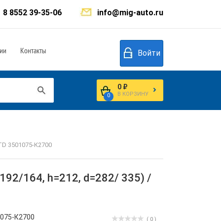
8 8552 39-35-06
info@mig-auto.ru
ии
Контакты
Войти
0 ₽
В КОРЗИНУ
0
TD 3501075-К2700
2/164, h=212, d=282/ 335) /
075-К2700
( 0 )