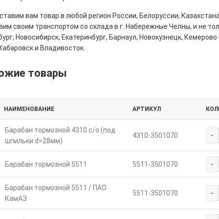
тавим вам товар в любой регион России, Белоруссии, Казахстана
им своим транспортом со склада в г. Набережные Челны, и не толь
ург, Новосибирск, Екатеринбург, Барнаул, Новокузнецк, Кемерово 
Хабаровск и Владивосток.
ожие товары
НАИМЕНОВАНИЕ
АРТИКУЛ
КОЛ
Барабан тормозной 4310 с/о (под
-
4310-3501070
шпильки d=28мм)
-
Барабан тормозной 5511
5511-3501070
Барабан тормозной 5511 / ПАО
-
5511-3501070
КамАЗ