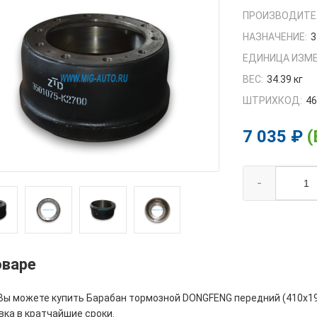
ПРОИЗВОДИТЕ
НАЗНАЧЕНИЕ:
3
ЕДИНИЦА ИЗМЕ
ВЕС:
34.39 кг
ШТРИХКОД:
4
7 035 ₽
(
-
оваре
Вы можете купить Барабан тормозной DONGFENG передний (410x192
вка в кратчайшие сроки.