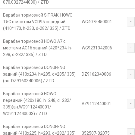
070,0327244030) / ZTD
Барабан тормозной SITRAK, HOWO
-
T5G с мостом VGD95 передний
WG4075450001
(410*170, h-233, d-282/ 335) / ZTD
Барабан тормозной HOWO A7 с
-
мостами AC16 задний (420*234, h-
WG9231342006
298, d-282/ 335) / ZTD
Барабан тормозной DONGFENG
-
задний (410x234, h=285, d=285/ 335)
DZ9162340006
(ан. DZ9160340006) / ZTD
Барабан тормозной HOWO
передний (420x180, h=248, d=282/
-
AZ9112440001
335)(ан.WG9112440001/
WG9112440003) / ZTD
Барабан тормозной DONGFENG
-
задний (410x225, h=293, d=282/ 335)
352507-02075