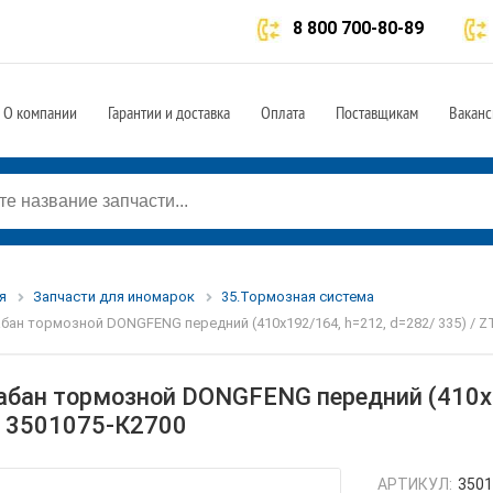
8 800 700-80-89
О компании
Гарантии и доставка
Оплата
Поставщикам
Ваканс
я
Запчасти для иномарок
35.Тормозная система
бан тормозной DONGFENG передний (410x192/164, h=212, d=282/ 335) / Z
абан тормозной DONGFENG передний (410x19
 3501075-К2700
АРТИКУЛ:
3501