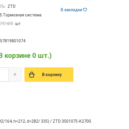
ЛЬ:
ZTD
В закладки
5.Тормозная система
РЕНИЯ:
шт
657819801074
В корзине 0 шт.)
+
В корзину
/164, h=212, d=282/ 335) / ZTD 3501075-К2700.