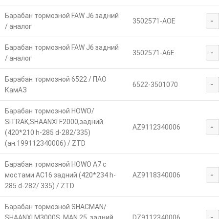
Барабан тормозной FAW J6 задний
-
3502571-AOE
/ аналог
Барабан тормозной FAW J6 задний
-
3502571-A6E
/ аналог
Барабан тормозной 6522 / ПАО
-
6522-3501070
КамАЗ
Барабан тормозной HOWO/
SITRAK,SHAANXI F2000,задний
-
AZ9112340006
(420*210 h-285 d-282/335)
(ан.199112340006) / ZTD
Барабан тормозной HOWO A7 с
-
мостами AC16 задний (420*234 h-
AZ9118340006
285 d-282/ 335) / ZTD
Барабан тормозной SHACMAN/
-
SHAANXI M3000S, MAN 25. задний
DZ9112340006