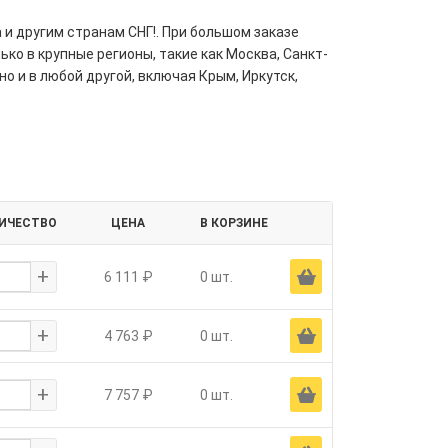
 и другим странам СНГ!. При большом заказе
ко в крупные регионы, такие как Москва, Санкт-
но и в любой другой, включая Крым, Иркутск,
ИЧЕСТВО
ЦЕНА
В КОРЗИНЕ
+
Ä
6 111 ₽
0 шт.
+
Ä
4 763 ₽
0 шт.
+
Ä
7 757 ₽
0 шт.