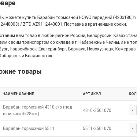
оваре
 Вы можете купить Барабан тормозной HOWO передний (420x180, h
2440003) / ZTD AZ9112440001. Поставка в кратчайшие сроки.
тавим вам товар в любой регион России, Белоруссии, Казахстана
им своим транспортом со склада в г. Набережные Челны, и не толь
ург, Новосибирск, Екатеринбург, Барнаул, Новокузнецк, Кемерово 
Хабаровск и Владивосток.
ожие товары
НАИМЕНОВАНИЕ
АРТИКУЛ
КОЛ
Барабан тормозной 4310 с/о (под
-
4310-3501070
шпильки d=28мм)
-
Барабан тормозной 5511
5511-3501070