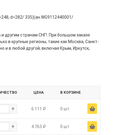
=248, d=282/ 335)(ан.WG9112440001/
 и другим странам СНГ!. При большом заказе
ко в крупные регионы, такие как Москва, Санкт-
но и в любой другой, включая Крым, Иркутск,
ИЧЕСТВО
ЦЕНА
В КОРЗИНЕ
+
Ä
6 111 ₽
0 шт.
+
Ä
4 763 ₽
0 шт.