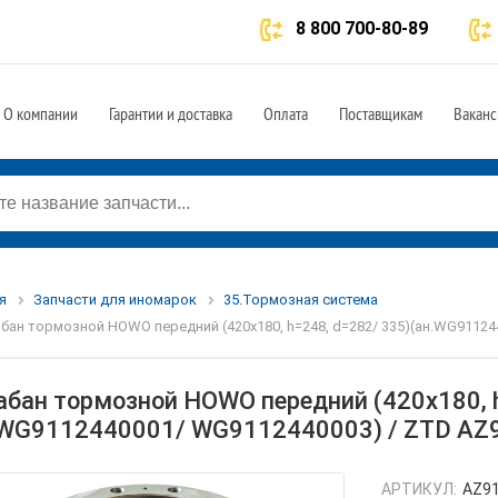
8 800 700-80-89
О компании
Гарантии и доставка
Оплата
Поставщикам
Ваканс
я
Запчасти для иномарок
35.Тормозная система
бан тормозной HOWO передний (420x180, h=248, d=282/ 335)(ан.WG9112
абан тормозной HOWO передний (420x180, h
.WG9112440001/ WG9112440003) / ZTD AZ
АРТИКУЛ:
AZ9