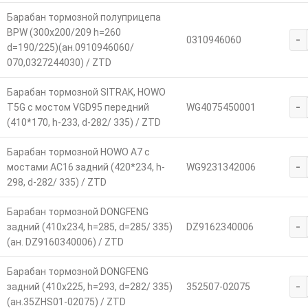
Барабан тормозной полуприцепа
BPW (300x200/209 h=260
-
0310946060
d=190/225)(ан.0910946060/
070,0327244030) / ZTD
Барабан тормозной SITRAK, HOWO
-
T5G с мостом VGD95 передний
WG4075450001
(410*170, h-233, d-282/ 335) / ZTD
Барабан тормозной HOWO A7 с
-
мостами AC16 задний (420*234, h-
WG9231342006
298, d-282/ 335) / ZTD
Барабан тормозной DONGFENG
-
задний (410x234, h=285, d=285/ 335)
DZ9162340006
(ан. DZ9160340006) / ZTD
Барабан тормозной DONGFENG
-
задний (410x225, h=293, d=282/ 335)
352507-02075
(ан.35ZHS01-02075) / ZTD