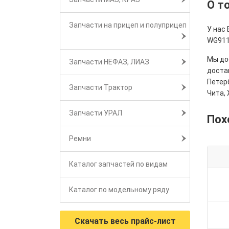
О т
Запчасти на прицеп и полуприцеп
У нас
WG911
Мы дос
Запчасти НЕФАЗ, ЛИАЗ
достав
Петерб
Запчасти Трактор
Чита, 
Запчасти УРАЛ
Пох
Ремни
Каталог запчастей по видам
Каталог по модельному ряду
Скачать весь прайс-лист