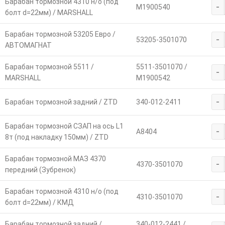
Барабан тормозной 4310 н/о (под
-
M1900540
болт d=22мм) / MARSHALL
Барабан тормозной 53205 Евро /
-
53205-3501070
АВТОМАГНАТ
Барабан тормозной 5511 /
5511-3501070 /
-
MARSHALL
M1900542
-
Барабан тормозной задний / ZTD
340-012-2411
Барабан тормозной СЗАП на ось L1
-
А8404
8т (под накладку 150мм) / ZTD
Барабан тормозной МАЗ 4370
-
4370-3501070
передний (Зубренок)
Барабан тормозной 4310 н/о (под
-
4310-3501070
болт d=22мм) / КМД
Барабан тормозной задний /
340-012-2441 /