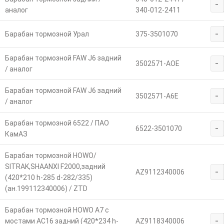
-
аналог
340-012-2411
-
Барабан тормозной Урал
375-3501070
Барабан тормозной FAW J6 задний
-
3502571-AOE
/ аналог
Барабан тормозной FAW J6 задний
-
3502571-A6E
/ аналог
Барабан тормозной 6522 / ПАО
-
6522-3501070
КамАЗ
Барабан тормозной HOWO/
SITRAK,SHAANXI F2000,задний
-
AZ9112340006
(420*210 h-285 d-282/335)
(ан.199112340006) / ZTD
Барабан тормозной HOWO A7 с
-
мостами AC16 задний (420*234 h-
AZ9118340006