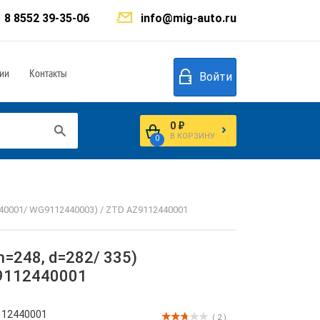
8 8552 39-35-06
info@mig-auto.ru
ии
Контакты
Войти
0 ₽
В КОРЗИНУ
0
440001/ WG9112440003) / ZTD AZ9112440001
=248, d=282/ 335)
9112440001
112440001
( 2 )