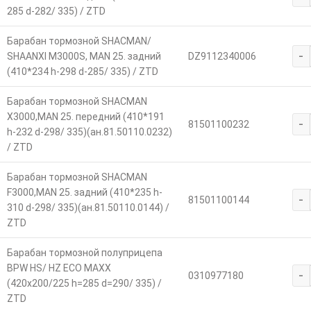
285 d-282/ 335) / ZTD
Барабан тормозной SHACMAN/
-
SHAANXI M3000S, MAN 25. задний
DZ9112340006
(410*234 h-298 d-285/ 335) / ZTD
Барабан тормозной SHACMAN
Х3000,MAN 25. передний (410*191
-
81501100232
h-232 d-298/ 335)(ан.81.50110.0232)
/ ZTD
Барабан тормозной SHACMAN
F3000,MAN 25. задний (410*235 h-
-
81501100144
310 d-298/ 335)(ан.81.50110.0144) /
ZTD
Барабан тормозной полуприцепа
BPW HS/ HZ ECO MAXX
-
0310977180
(420х200/225 h=285 d=290/ 335) /
ZTD