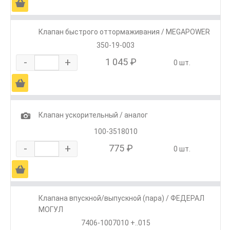
Ä
Клапан быстрого оттормаживания / MEGAPOWER
350-19-003
-
+
1 045 ₽
0 шт.
Ä
1
Клапан ускорительный / аналог
100-3518010
-
+
775 ₽
0 шт.
Ä
Клапана впускной/выпускной (пара) / ФЕДЕРАЛ
МОГУЛ
7406-1007010 +..015