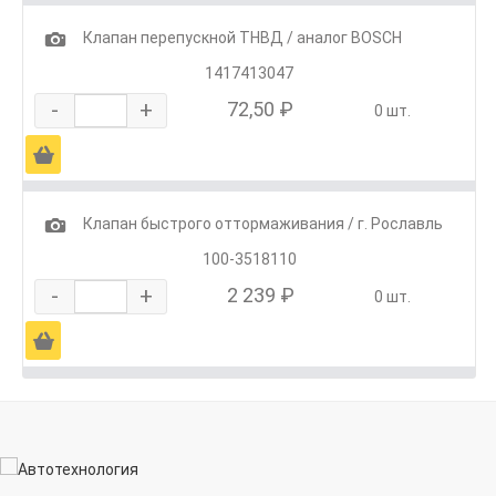
1
Клапан перепускной ТНВД / аналог BOSCH
1417413047
-
+
72,50 ₽
0 шт.
Ä
1
Клапан быстрого оттормаживания / г. Рославль
100-3518110
-
+
2 239 ₽
0 шт.
Ä