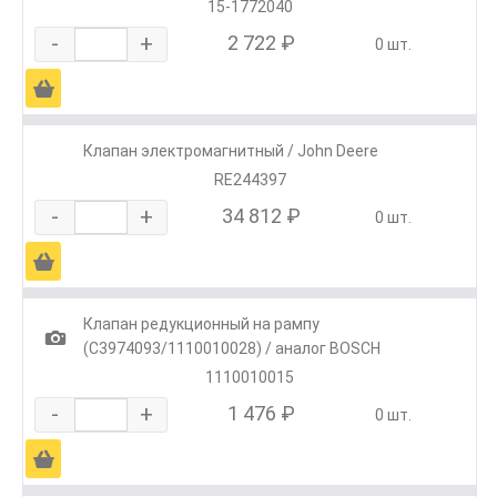
15-1772040
-
+
2 722 ₽
0 шт.
Ä
Клапан электромагнитный / John Deere
RE244397
-
+
34 812 ₽
0 шт.
Ä
Клапан редукционный на рампу
1
(C3974093/1110010028) / аналог BOSCH
1110010015
-
+
1 476 ₽
0 шт.
Ä