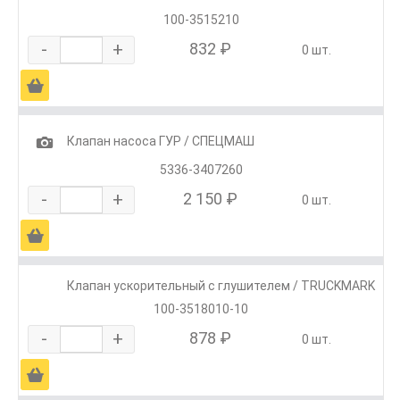
100-3515210
-
+
832 ₽
0 шт.
Ä
1
Клапан насоса ГУР / СПЕЦМАШ
5336-3407260
-
+
2 150 ₽
0 шт.
Ä
Клапан ускорительный с глушителем / TRUCKMARK
100-3518010-10
-
+
878 ₽
0 шт.
Ä