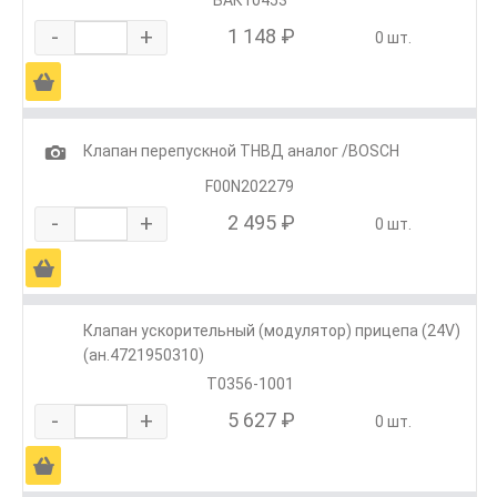
-
+
1 148 ₽
0 шт.
Ä
1
Клапан перепускной ТНВД аналог /BOSCH
F00N202279
-
+
2 495 ₽
0 шт.
Ä
Клапан ускорительный (модулятор) прицепа (24V)
(ан.4721950310)
Т0356-1001
-
+
5 627 ₽
0 шт.
Ä