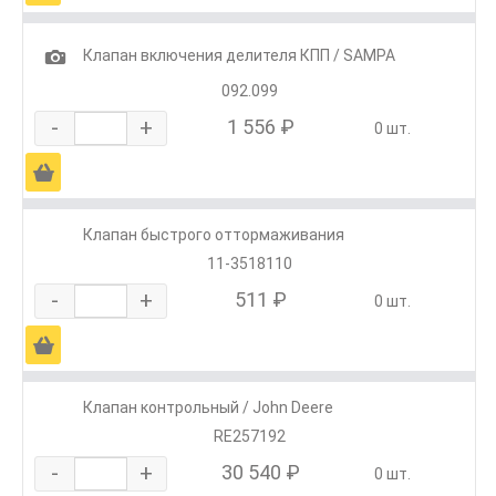
1
Клапан включения делителя КПП / SAMPA
092.099
-
+
1 556 ₽
0 шт.
Ä
Клапан быстрого оттормаживания
11-3518110
-
+
511 ₽
0 шт.
Ä
Клапан контрольный / John Deere
RE257192
-
+
30 540 ₽
0 шт.