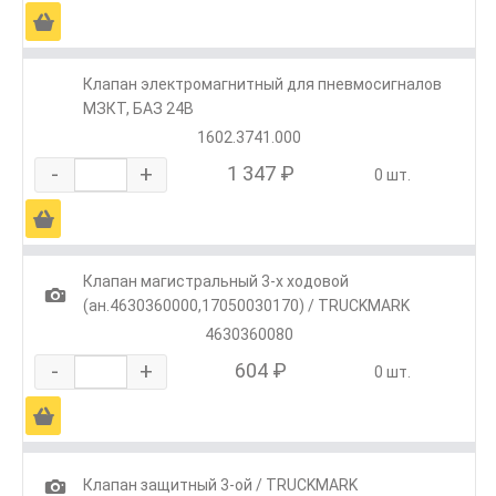
Ä
Клапан электромагнитный для пневмосигналов
МЗКТ, БАЗ 24В
1602.3741.000
-
+
1 347 ₽
0 шт.
Ä
Клапан магистральный 3-х ходовой
1
(ан.4630360000,17050030170) / TRUCKMARK
4630360080
-
+
604 ₽
0 шт.
Ä
1
Клапан защитный 3-ой / TRUCKMARK