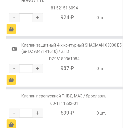
HOWO / ZTD
81.52151.6094
-
+
924 ₽
0 шт.
Ä
Клапан защитный 4-х контурный SHACMAN X3000 E5
1
(ан.DZ9347141610) / ZTD
DZ96189361084
-
+
987 ₽
0 шт.
Ä
Клапан перепускной ТНВД МАЗ / Ярославль
60-1111282-01
-
+
599 ₽
0 шт.
Ä