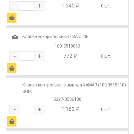
-
+
1 645 ₽
0 шт.
Ä
1
Клапан ускорительный / RADLINE
100-3518010
-
+
772 ₽
0 шт.
Ä
Клапан контрольного вывода КАМАЗ (100.3515310)
SORL
5297-3506100
-
+
1 160 ₽
0 шт.
Ä