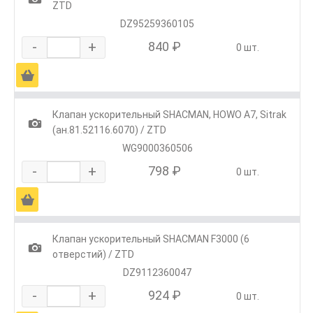
ZTD
DZ95259360105
-
+
840 ₽
0 шт.
Ä
Клапан ускорительный SHACMAN, HOWO A7, Sitrak
1
(ан.81.52116.6070) / ZTD
WG9000360506
-
+
798 ₽
0 шт.
Ä
Клапан ускорительный SHACMAN F3000 (6
1
отверстий) / ZTD
DZ9112360047
-
+
924 ₽
0 шт.