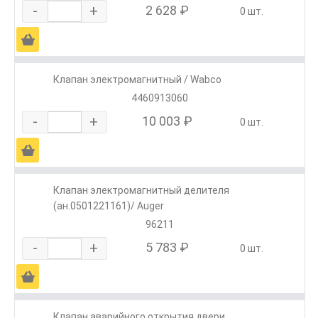
-
+
2 628 ₽
0 шт.
Ä
Клапан электромагнитный / Wabco
4460913060
-
+
10 003 ₽
0 шт.
Ä
Клапан электромагнитный делителя
(ан.0501221161)/ Auger
96211
-
+
5 783 ₽
0 шт.
Ä
Клапан аварийного открытия двери