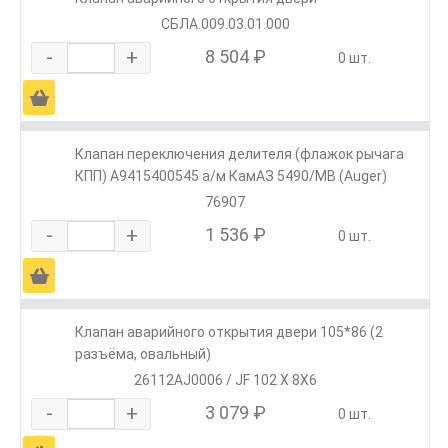
СБЛА.009.03.01.000
-
+
8 504 ₽
0 шт.
Ä
Клапан переключения делителя (флажок рычага
КПП) A9415400545 а/м КамАЗ 5490/МВ (Auger)
76907
-
+
1 536 ₽
0 шт.
Ä
Клапан аварийного открытия двери 105*86 (2
разъёма, овальный)
26112AJ0006 / JF 102 X 8X6
-
+
3 079 ₽
0 шт.