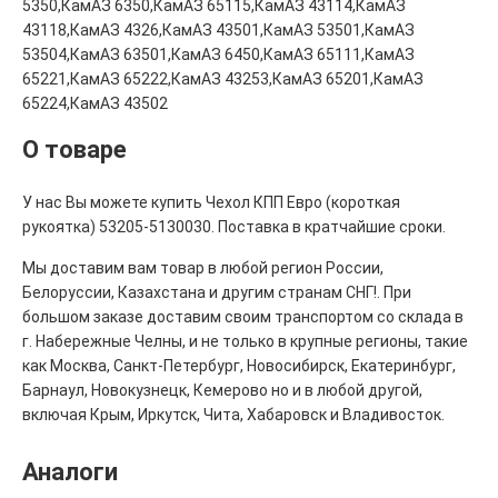
5350,КамАЗ 6350,КамАЗ 65115,КамАЗ 43114,КамАЗ
43118,КамАЗ 4326,КамАЗ 43501,КамАЗ 53501,КамАЗ
53504,КамАЗ 63501,КамАЗ 6450,КамАЗ 65111,КамАЗ
65221,КамАЗ 65222,КамАЗ 43253,КамАЗ 65201,КамАЗ
65224,КамАЗ 43502
О товаре
У нас Вы можете купить Чехол КПП Евро (короткая
рукоятка) 53205-5130030. Поставка в кратчайшие сроки.
Мы доставим вам товар в любой регион России,
Белоруссии, Казахстана и другим странам СНГ!. При
большом заказе доставим своим транспортом со склада в
г. Набережные Челны, и не только в крупные регионы, такие
как Москва, Санкт-Петербург, Новосибирск, Екатеринбург,
Барнаул, Новокузнецк, Кемерово но и в любой другой,
включая Крым, Иркутск, Чита, Хабаровск и Владивосток.
Аналоги