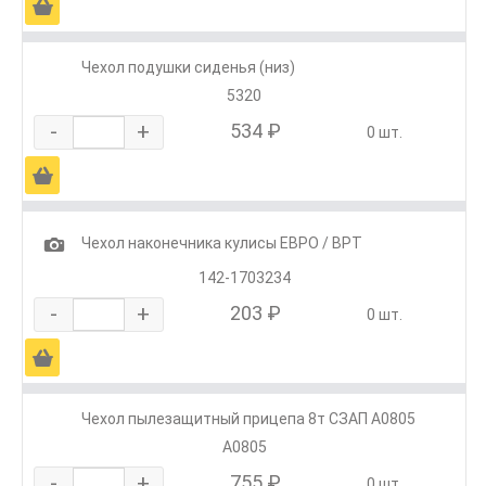
Ä
Чехол подушки сиденья (низ)
5320
-
+
534 ₽
0 шт.
Ä
1
Чехол наконечника кулисы ЕВРО / ВРТ
142-1703234
-
+
203 ₽
0 шт.
Ä
Чехол пылезащитный прицепа 8т СЗАП А0805
А0805
-
+
755 ₽
0 шт.