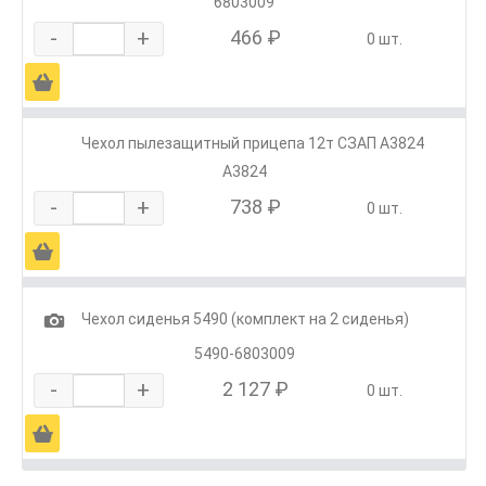
6803009
-
+
466 ₽
0 шт.
Ä
Чехол пылезащитный прицепа 12т СЗАП А3824
А3824
-
+
738 ₽
0 шт.
Ä
1
Чехол сиденья 5490 (комплект на 2 сиденья)
5490-6803009
-
+
2 127 ₽
0 шт.
Ä