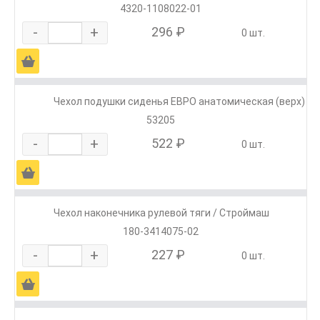
4320-1108022-01
-
+
296 ₽
0 шт.
Ä
Чехол подушки сиденья ЕВРО анатомическая (верх)
53205
-
+
522 ₽
0 шт.
Ä
Чехол наконечника рулевой тяги / Строймаш
180-3414075-02
-
+
227 ₽
0 шт.
Ä