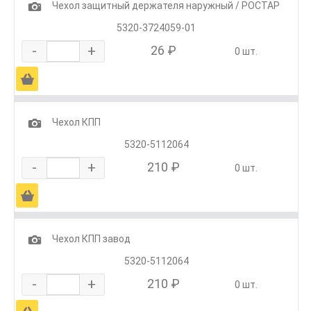
1
Чехол защитный держателя наружный / РОСТАР
5320-3724059-01
-
+
26 ₽
0 шт.
Ä
1
Чехол КПП
5320-5112064
-
+
210 ₽
0 шт.
Ä
1
Чехол КПП завод
5320-5112064
-
+
210 ₽
0 шт.