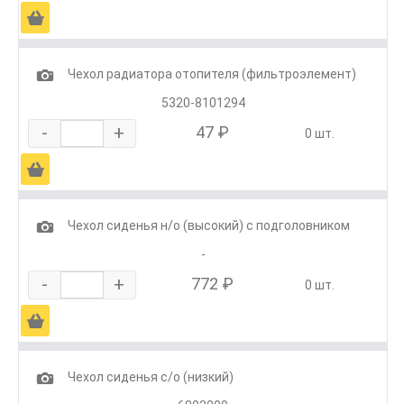
Ä
1
Чехол радиатора отопителя (фильтроэлемент)
5320-8101294
-
+
47 ₽
0 шт.
Ä
1
Чехол сиденья н/о (высокий) с подголовником
-
-
+
772 ₽
0 шт.
Ä
1
Чехол сиденья с/о (низкий)