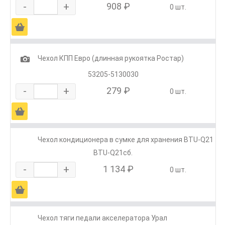
-
+
908 ₽
0 шт.
Ä
1
Чехол КПП Евро (длинная рукоятка Ростар)
53205-5130030
-
+
279 ₽
0 шт.
Ä
Чехол кондиционера в сумке для хранения BTU-Q21
BTU-Q21сб.
-
+
1 134 ₽
0 шт.
Ä
Чехол тяги педали акселератора Урал