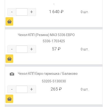
-
-
+
1 640 ₽
0 шт.
Ä
Чехол КПП (Резина) МАЗ 5336 ЕВРО
5336-1703425
-
+
57 ₽
0 шт.
Ä
1
Чехол КПП Евро гармошка / Балаково
53205-5130030
-
+
265 ₽
0 шт.
Ä