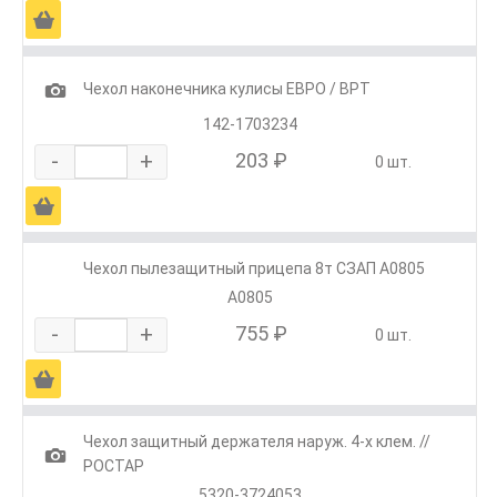
Ä
1
Чехол наконечника кулисы ЕВРО / ВРТ
142-1703234
-
+
203 ₽
0 шт.
Ä
Чехол пылезащитный прицепа 8т СЗАП А0805
А0805
-
+
755 ₽
0 шт.
Ä
Чехол защитный держателя наруж. 4-х клем. //
1
РОСТАР
5320-3724053