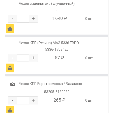
Чехол сиденья с/о (улучшенный)
-
-
+
1 640 ₽
0 шт.
Ä
Чехол КПП (Резина) МАЗ 5336 ЕВРО
5336-1703425
-
+
57 ₽
0 шт.
Ä
1
Чехол КПП Евро гармошка / Балаково
53205-5130030
-
+
265 ₽
0 шт.
Ä