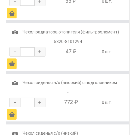
-
+
33 ₽
0 шт.
Ä
1
Чехол радиатора отопителя (фильтроэлемент)
5320-8101294
-
+
47 ₽
0 шт.
Ä
1
Чехол сиденья н/о (высокий) с подголовником
-
-
+
772 ₽
0 шт.
Ä
1
Чехол сиденья с/о (низкий)