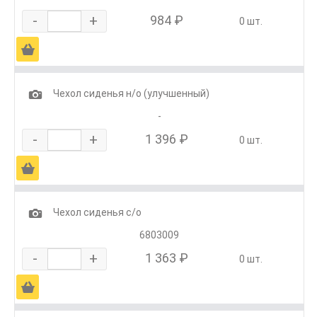
-
+
984 ₽
0 шт.
Ä
1
Чехол сиденья н/о (улучшенный)
-
-
+
1 396 ₽
0 шт.
Ä
1
Чехол сиденья с/о
6803009
-
+
1 363 ₽
0 шт.
Ä