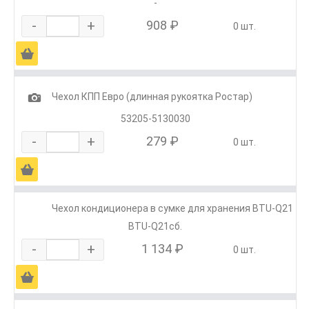
-
-
+
908 ₽
0 шт.
Ä
1
Чехол КПП Евро (длинная рукоятка Ростар)
53205-5130030
-
+
279 ₽
0 шт.
Ä
Чехол кондиционера в сумке для хранения BTU-Q21
BTU-Q21сб.
-
+
1 134 ₽
0 шт.
Ä