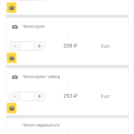
Ä
1
Чехол руля
-
-
+
208 ₽
0 шт.
Ä
1
Чехол руля / завод
-
-
+
293 ₽
0 шт.
Ä
Чехол сиденья н/о
-