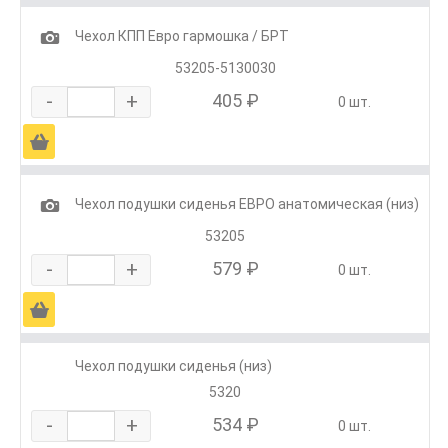
1
Чехол КПП Евро гармошка / БРТ
53205-5130030
-
+
405 ₽
0 шт.
Ä
1
Чехол подушки сиденья ЕВРО анатомическая (низ)
53205
-
+
579 ₽
0 шт.
Ä
Чехол подушки сиденья (низ)
5320
-
+
534 ₽
0 шт.