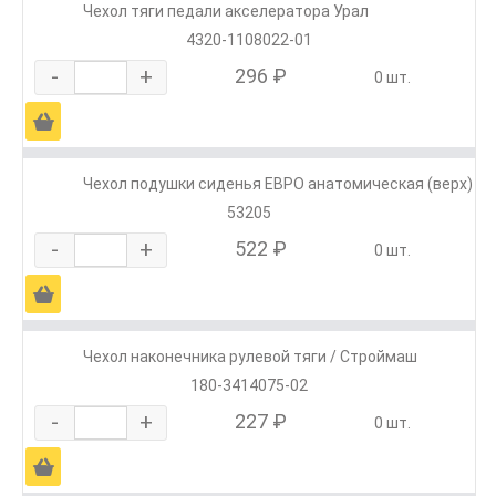
Чехол тяги педали акселератора Урал
4320-1108022-01
-
+
296 ₽
0 шт.
Ä
Чехол подушки сиденья ЕВРО анатомическая (верх)
53205
-
+
522 ₽
0 шт.
Ä
Чехол наконечника рулевой тяги / Строймаш
180-3414075-02
-
+
227 ₽
0 шт.
Ä