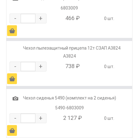
6803009
-
+
466 ₽
0 шт.
Ä
Чехол пылезащитный прицепа 12т СЗАП А3824
А3824
-
+
738 ₽
0 шт.
Ä
1
Чехол сиденья 5490 (комплект на 2 сиденья)
5490-6803009
-
+
2 127 ₽
0 шт.
Ä