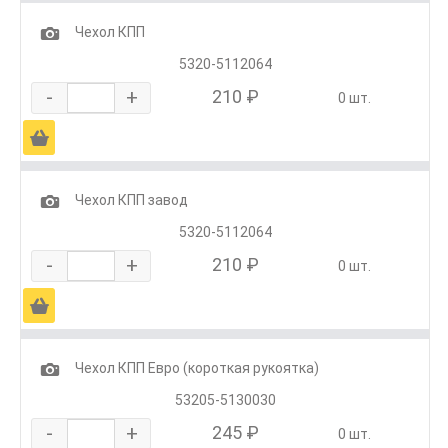
1
Чехол КПП
5320-5112064
-
+
210 ₽
0 шт.
Ä
1
Чехол КПП завод
5320-5112064
-
+
210 ₽
0 шт.
Ä
1
Чехол КПП Евро (короткая рукоятка)
53205-5130030
-
+
245 ₽
0 шт.