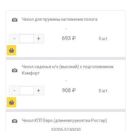
1
Чехол для пружины натяжения полога
-
-
+
693 ₽
0 шт.
Ä
Чехол сиденья н/о (высокий) с подголовником
1
Комфорт
-
-
+
908 ₽
0 шт.
Ä
1
Чехол КПП Евро (длинная рукоятка Ростар)
53205-5130030