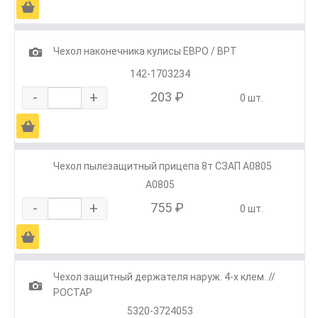
Ä
1
Чехол наконечника кулисы ЕВРО / ВРТ
142-1703234
-
+
203 ₽
0 шт.
Ä
Чехол пылезащитный прицепа 8т СЗАП А0805
А0805
-
+
755 ₽
0 шт.
Ä
Чехол защитный держателя наруж. 4-х клем. //
1
РОСТАР
5320-3724053