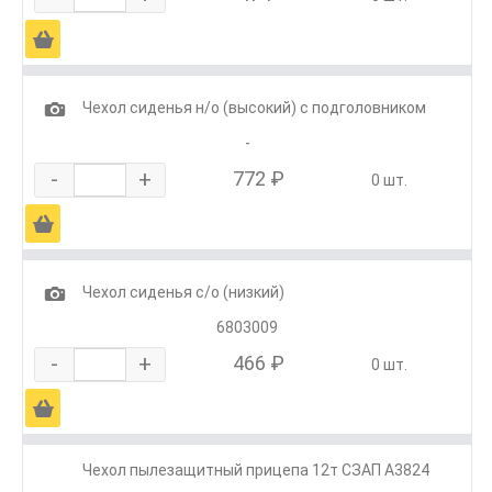
Ä
1
Чехол сиденья н/о (высокий) с подголовником
-
-
+
772 ₽
0 шт.
Ä
1
Чехол сиденья с/о (низкий)
6803009
-
+
466 ₽
0 шт.
Ä
Чехол пылезащитный прицепа 12т СЗАП А3824