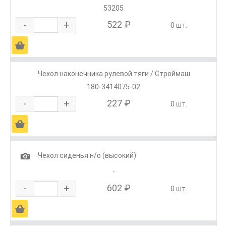
53205
-
+
522 ₽
0 шт.
Ä
Чехол наконечника рулевой тяги / Строймаш
180-3414075-02
-
+
227 ₽
0 шт.
Ä
1
Чехол сиденья н/о (высокий)
-
-
+
602 ₽
0 шт.
Ä