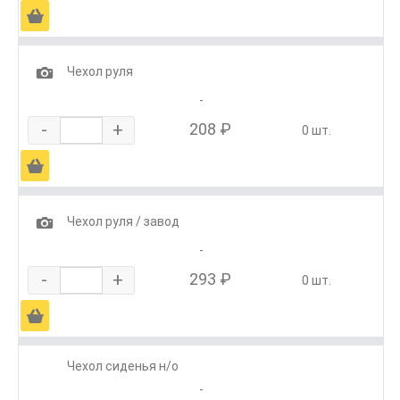
Ä
1
Чехол руля
-
-
+
208 ₽
0 шт.
Ä
1
Чехол руля / завод
-
-
+
293 ₽
0 шт.
Ä
Чехол сиденья н/о
-