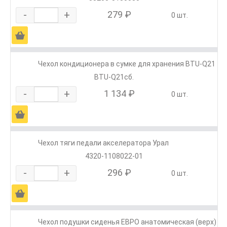
-
+
279 ₽
0 шт.
Ä
Чехол кондиционера в сумке для хранения BTU-Q21
BTU-Q21сб.
-
+
1 134 ₽
0 шт.
Ä
Чехол тяги педали акселератора Урал
4320-1108022-01
-
+
296 ₽
0 шт.
Ä
Чехол подушки сиденья ЕВРО анатомическая (верх)