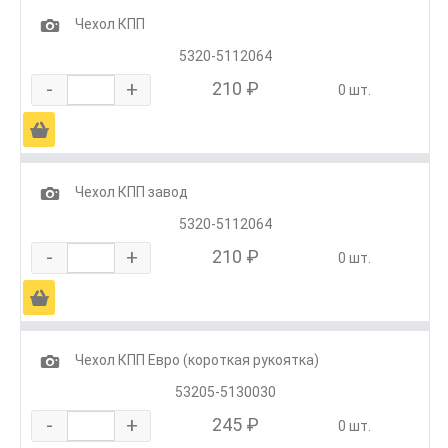
1
Чехол КПП
5320-5112064
-
+
210 ₽
0 шт.
Ä
1
Чехол КПП завод
5320-5112064
-
+
210 ₽
0 шт.
Ä
1
Чехол КПП Евро (короткая рукоятка)
53205-5130030
-
+
245 ₽
0 шт.