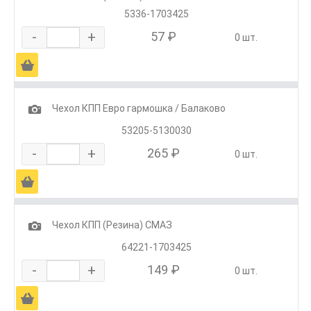
5336-1703425
-
+
57 ₽
0 шт.
Ä
1
Чехол КПП Евро гармошка / Балаково
53205-5130030
-
+
265 ₽
0 шт.
Ä
1
Чехол КПП (Резина) СМАЗ
64221-1703425
-
+
149 ₽
0 шт.
Ä