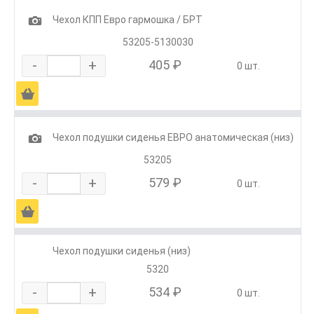
1
Чехол КПП Евро гармошка / БРТ
53205-5130030
-
+
405 ₽
0 шт.
Ä
1
Чехол подушки сиденья ЕВРО анатомическая (низ)
53205
-
+
579 ₽
0 шт.
Ä
Чехол подушки сиденья (низ)
5320
-
+
534 ₽
0 шт.