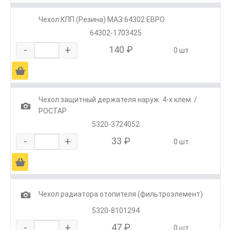
Чехол КПП (Резина) МАЗ 64302 ЕВРО
64302-1703425
-
+
140 ₽
0 шт.
Ä
Чехол защитный держателя наруж. 4-х клем. /
1
РОСТАР
5320-3724052
-
+
33 ₽
0 шт.
Ä
1
Чехол радиатора отопителя (фильтроэлемент)
5320-8101294
-
+
47 ₽
0 шт.