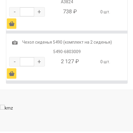
А3824
-
+
738 ₽
0 шт.
Ä
1
Чехол сиденья 5490 (комплект на 2 сиденья)
5490-6803009
-
+
2 127 ₽
0 шт.
Ä