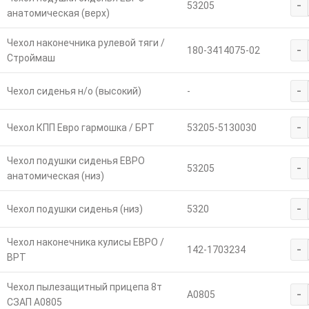
-
53205
анатомическая (верх)
Чехол наконечника рулевой тяги /
-
180-3414075-02
Строймаш
-
Чехол сиденья н/о (высокий)
-
-
Чехол КПП Евро гармошка / БРТ
53205-5130030
Чехол подушки сиденья ЕВРО
-
53205
анатомическая (низ)
-
Чехол подушки сиденья (низ)
5320
Чехол наконечника кулисы ЕВРО /
-
142-1703234
ВРТ
Чехол пылезащитный прицепа 8т
-
А0805
СЗАП А0805