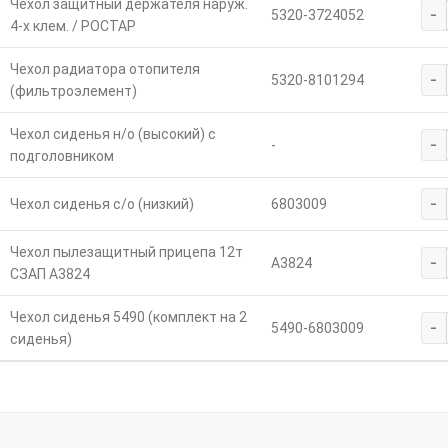
Чехол защитный держателя наруж.
-
5320-3724052
4-х клем. / РОСТАР
Чехол радиатора отопителя
-
5320-8101294
(фильтроэлемент)
Чехол сиденья н/о (высокий) с
-
-
подголовником
-
Чехол сиденья с/о (низкий)
6803009
Чехол пылезащитный прицепа 12т
-
А3824
СЗАП А3824
Чехол сиденья 5490 (комплект на 2
-
5490-6803009
сиденья)