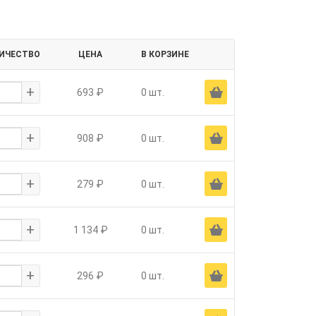
ИЧЕСТВО
ЦЕНА
В КОРЗИНЕ
+
Ä
693 ₽
0 шт.
+
Ä
908 ₽
0 шт.
+
Ä
279 ₽
0 шт.
+
Ä
1 134 ₽
0 шт.
+
Ä
296 ₽
0 шт.