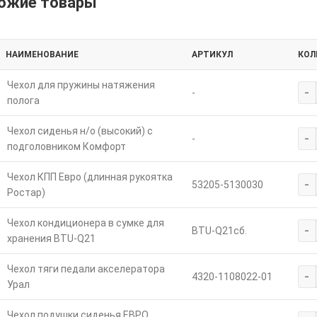
ожие товары
НАИМЕНОВАНИЕ
АРТИКУЛ
КОЛ
Чехол для пружины натяжения
-
-
полога
Чехол сиденья н/о (высокий) с
-
-
подголовником Комфорт
Чехол КПП Евро (длинная рукоятка
-
53205-5130030
Ростар)
Чехол кондиционера в сумке для
-
BTU-Q21сб.
хранения BTU-Q21
Чехол тяги педали акселератора
-
4320-1108022-01
Урал
Чехол подушки сиденья ЕВРО