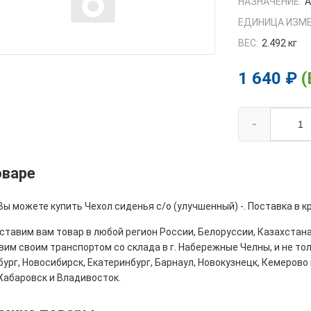
НАЗНАЧЕНИЕ:
А
ЕДИНИЦА ИЗМЕ
ВЕС:
2.492 кг
1 640 ₽
(
-
оваре
Вы можете купить Чехол сиденья с/о (улучшенный) -. Поставка в к
тавим вам товар в любой регион России, Белоруссии, Казахстана
им своим транспортом со склада в г. Набережные Челны, и не толь
ург, Новосибирск, Екатеринбург, Барнаул, Новокузнецк, Кемерово 
Хабаровск и Владивосток.