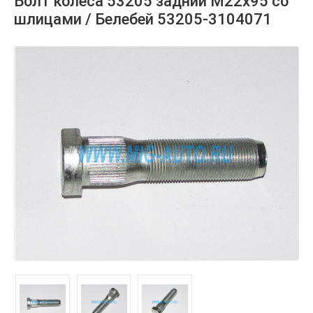
Болт колеса 53205 задний М22х95 со
шлицами / Белебей 53205-3104071