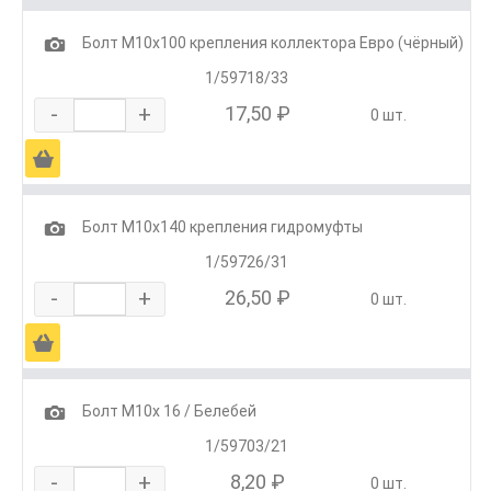
1
Болт М10х100 крепления коллектора Евро (чёрный)
1/59718/33
-
+
17,50 ₽
0 шт.
Ä
1
Болт М10х140 крепления гидромуфты
1/59726/31
-
+
26,50 ₽
0 шт.
Ä
1
Болт М10х 16 / Белебей
1/59703/21
-
+
8,20 ₽
0 шт.