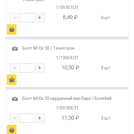
1/59707/21
-
+
8,40 ₽
0 шт.
Ä
1
Болт М10х 30 / Технотрон
1/13069/21
-
+
10,50 ₽
0 шт.
Ä
1
Болт М10х 35 карданный вал Евро / Белебей
1/59709/31
-
+
11,50 ₽
0 шт.
Ä