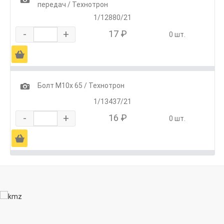
передач / Технотрон
1/12880/21
-
+
17 ₽
0 шт.
Ä
1
Болт М10х 65 / Технотрон
1/13437/21
-
+
16 ₽
0 шт.
Ä