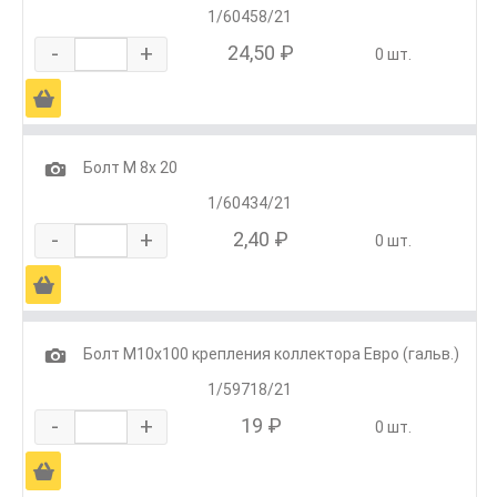
1/60458/21
-
+
24,50 ₽
0 шт.
Ä
1
Болт М 8х 20
1/60434/21
-
+
2,40 ₽
0 шт.
Ä
1
Болт М10х100 крепления коллектора Евро (гальв.)
1/59718/21
-
+
19 ₽
0 шт.
Ä