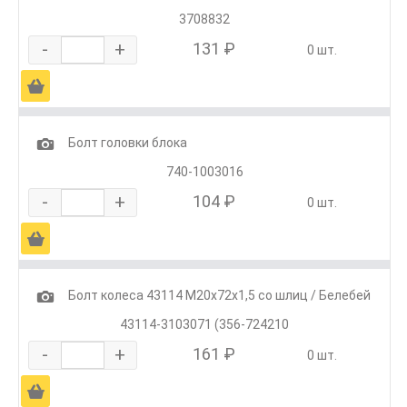
3708832
-
+
131 ₽
0 шт.
Ä
1
Болт головки блока
740-1003016
-
+
104 ₽
0 шт.
Ä
1
Болт колеса 43114 М20х72х1,5 со шлиц / Белебей
43114-3103071 (356-724210
-
+
161 ₽
0 шт.
Ä