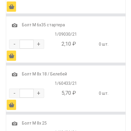
Ä
1
Болт М 6х35 стартера
1/09030/21
-
+
2,10 ₽
0 шт.
Ä
1
Болт М 8х 18 / Белебей
1/60433/21
-
+
5,70 ₽
0 шт.
Ä
1
Болт М 8х 25