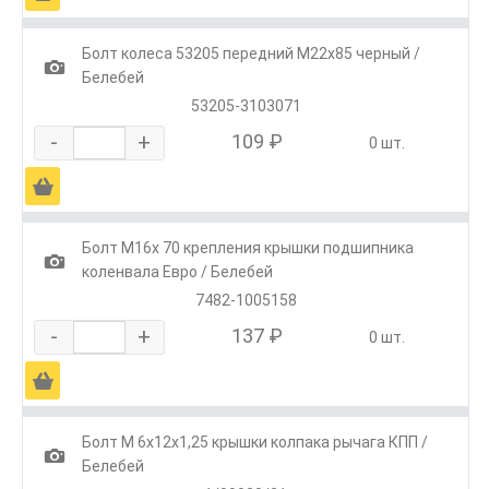
Болт колеса 53205 передний М22х85 черный /
1
Белебей
53205-3103071
-
+
109 ₽
0 шт.
Ä
Болт М16х 70 крепления крышки подшипника
1
коленвала Евро / Белебей
7482-1005158
-
+
137 ₽
0 шт.
Ä
Болт М 6х12х1,25 крышки колпака рычага КПП /
1
Белебей