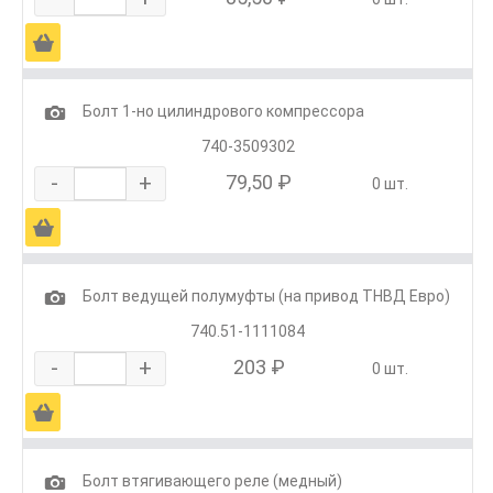
Ä
1
Болт 1-но цилиндрового компрессора
740-3509302
-
+
79,50 ₽
0 шт.
Ä
1
Болт ведущей полумуфты (на привод ТНВД Евро)
740.51-1111084
-
+
203 ₽
0 шт.
Ä
1
Болт втягивающего реле (медный)