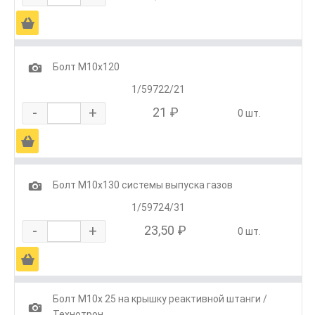
Ä
1
Болт М10х120
1/59722/21
-
+
21 ₽
0 шт.
Ä
1
Болт М10х130 системы выпуска газов
1/59724/31
-
+
23,50 ₽
0 шт.
Ä
Болт М10х 25 на крышку реактивной штанги /
1
Технотрон