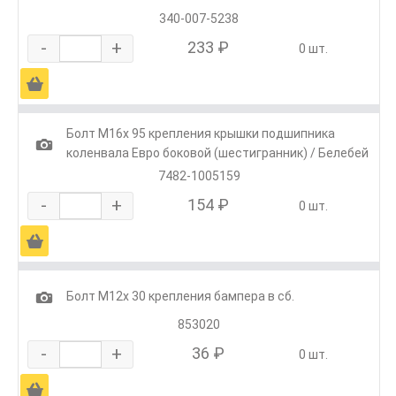
340-007-5238
-
+
233 ₽
0 шт.
Ä
Болт М16х 95 крепления крышки подшипника
1
коленвала Евро боковой (шестигранник) / Белебей
7482-1005159
-
+
154 ₽
0 шт.
Ä
1
Болт М12х 30 крепления бампера в сб.
853020
-
+
36 ₽
0 шт.
Ä