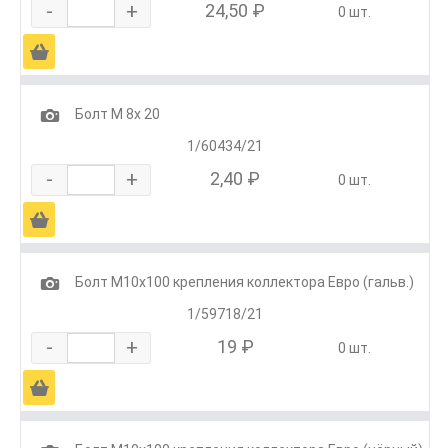
-
+
24,50 ₽
0 шт.
Ä
1
Болт М 8х 20
1/60434/21
-
+
2,40 ₽
0 шт.
Ä
1
Болт М10х100 крепления коллектора Евро (гальв.)
1/59718/21
-
+
19 ₽
0 шт.
Ä