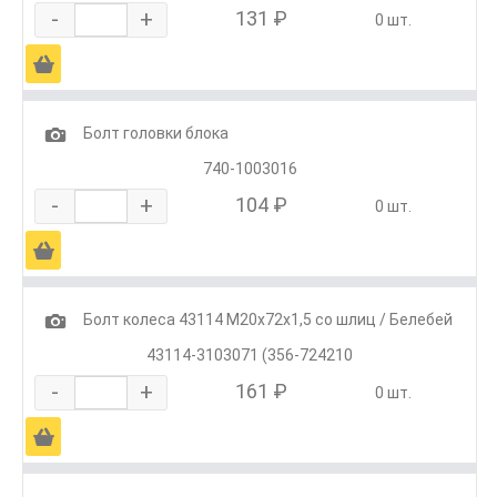
-
+
131 ₽
0 шт.
Ä
1
Болт головки блока
740-1003016
-
+
104 ₽
0 шт.
Ä
1
Болт колеса 43114 М20х72х1,5 со шлиц / Белебей
43114-3103071 (356-724210
-
+
161 ₽
0 шт.
Ä