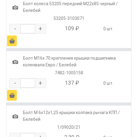
Болт колеса 53205 передний М22х85 черный /
1
Белебей
53205-3103071
-
+
109 ₽
0 шт.
Ä
Болт М16х 70 крепления крышки подшипника
1
коленвала Евро / Белебей
7482-1005158
-
+
137 ₽
0 шт.
Ä
Болт М 6х12х1,25 крышки колпака рычага КПП /
1
Белебей
1/09020/21