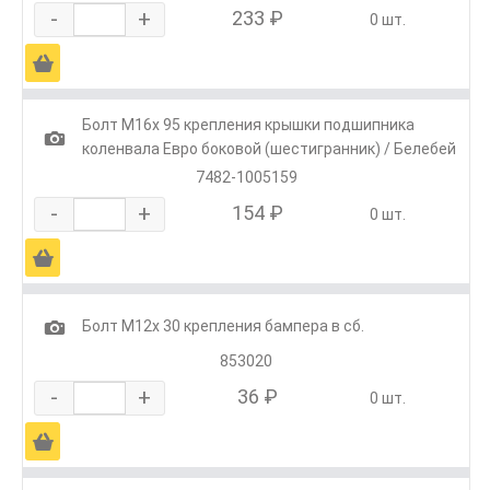
-
+
233 ₽
0 шт.
Ä
Болт М16х 95 крепления крышки подшипника
1
коленвала Евро боковой (шестигранник) / Белебей
7482-1005159
-
+
154 ₽
0 шт.
Ä
1
Болт М12х 30 крепления бампера в сб.
853020
-
+
36 ₽
0 шт.
Ä