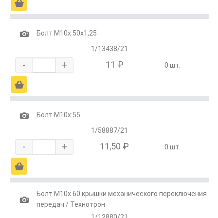
Ä
1
Болт М10х 50х1,25
1/13438/21
-
+
11 ₽
0 шт.
Ä
1
Болт М10х 55
1/58887/21
-
+
11,50 ₽
0 шт.
Ä
Болт М10х 60 крышки механического переключения
1
передач / Технотрон
1/12880/21