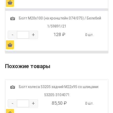
Ä
1
Болт М20х100 (на кронштейн 074/075) / Белебей
1/59891/21
-
+
128 ₽
0 шт.
Ä
Похожие товары
1
Болт колеса 53205 задний М22х95 со шлицами
53205-3104071
-
+
85,50 ₽
0 шт.