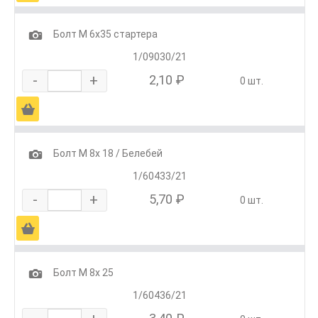
1
Болт М 6х35 стартера
1/09030/21
-
+
2,10 ₽
0 шт.
Ä
1
Болт М 8х 18 / Белебей
1/60433/21
-
+
5,70 ₽
0 шт.
Ä
1
Болт М 8х 25
1/60436/21