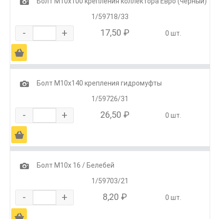
1
Болт М10х100 крепления коллектора Евро (чёрный)
1/59718/33
-
+
17,50 ₽
0 шт.
Ä
1
Болт М10х140 крепления гидромуфты
1/59726/31
-
+
26,50 ₽
0 шт.
Ä
1
Болт М10х 16 / Белебей
1/59703/21
-
+
8,20 ₽
0 шт.
Ä