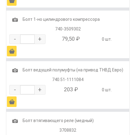
Ä
1
Болт 1-но цилиндрового компрессора
740-3509302
-
+
79,50 ₽
0 шт.
Ä
1
Болт ведущей полумуфты (на привод ТНВД Евро)
740.51-1111084
-
+
203 ₽
0 шт.
Ä
1
Болт втягивающего реле (медный)
3708832