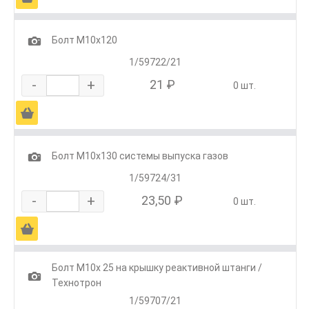
1
Болт М10х120
1/59722/21
-
+
21 ₽
0 шт.
Ä
1
Болт М10х130 системы выпуска газов
1/59724/31
-
+
23,50 ₽
0 шт.
Ä
Болт М10х 25 на крышку реактивной штанги /
1
Технотрон
1/59707/21