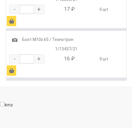
-
+
17 ₽
0 шт.
Ä
1
Болт М10х 65 / Технотрон
1/13437/21
-
+
16 ₽
0 шт.
Ä