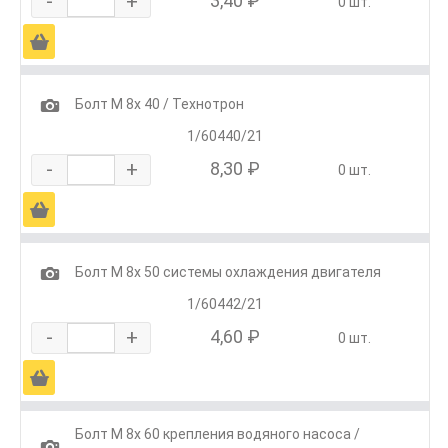
-
+
3,40 ₽
0 шт.
Ä
1
Болт М 8х 40 / Технотрон
1/60440/21
-
+
8,30 ₽
0 шт.
Ä
1
Болт М 8х 50 системы охлаждения двигателя
1/60442/21
-
+
4,60 ₽
0 шт.
Ä
Болт М 8х 60 крепления водяного насоса /
1