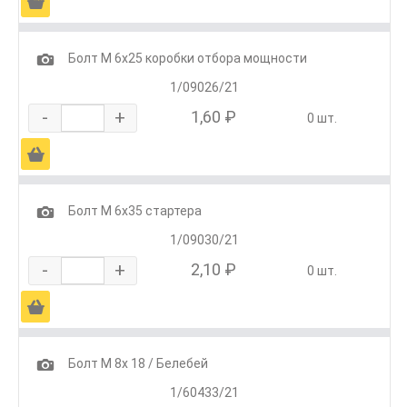
Ä
1
Болт М 6х25 коробки отбора мощности
1/09026/21
-
+
1,60 ₽
0 шт.
Ä
1
Болт М 6х35 стартера
1/09030/21
-
+
2,10 ₽
0 шт.
Ä
1
Болт М 8х 18 / Белебей
1/60433/21