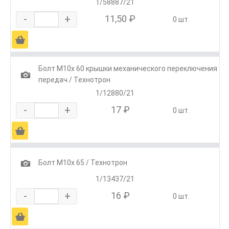
1/58887/21
-
+
11,50 ₽
0 шт.
Ä
Болт М10х 60 крышки механического переключения
1
передач / Технотрон
1/12880/21
-
+
17 ₽
0 шт.
Ä
1
Болт М10х 65 / Технотрон
1/13437/21
-
+
16 ₽
0 шт.
Ä