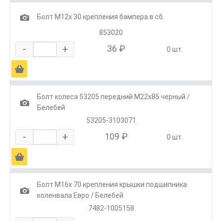
1
Болт М12х 30 крепления бампера в сб.
853020
-
+
36 ₽
0 шт.
Ä
Болт колеса 53205 передний М22х85 черный /
1
Белебей
53205-3103071
-
+
109 ₽
0 шт.
Ä
Болт М16х 70 крепления крышки подшипника
1
коленвала Евро / Белебей
7482-1005158