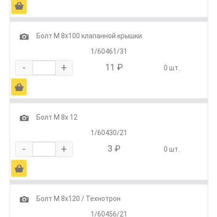
Ä
1
Болт М 8х100 клапанной крышки
1/60461/31
-
+
11 ₽
0 шт.
Ä
1
Болт М 8х 12
1/60430/21
-
+
3 ₽
0 шт.
Ä
1
Болт М 8х120 / Технотрон
1/60456/21