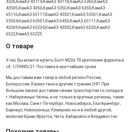
4326,КамАЗ 43114,КамАЗ 43118,КамАЗ 5360,КамАЗ
43505,КамАЗ 4350,КамАЗ 5350,КамАЗ 6350,КамАЗ
65116,КамАЗ 65117,КамАЗ 43501,КамАЗ 53501,КамАЗ
53504,КамАЗ 63501,КамАЗ 6450,КамАЗ 65111,КамАЗ
43269,КамАЗ 65224,КамАЗ 43502,КамАЗ 6520,КамАЗ
6522,КамАЗ 65225
О товаре
У нас Вы можете купить Болт М20х 70 крепления фаркопа в
сб. 1/59885/21. Поставка в кратчайшие сроки.
Мы доставим вам товар в любой регион России,
Белоруссии, Казахстана и другим странам СНГ!. При
большом заказе доставим своим транспортом со склада в
г. Набережные Челны, и не только в крупные регионы, такие
как Москва, Санкт-Петербург, Новосибирск, Екатеринбург,
Барнаул, Новокузнецк, Кемерово но и в любой другой,
включая Крым, Иркутск, Чита, Хабаровск и Владивосток.
Похожие товары