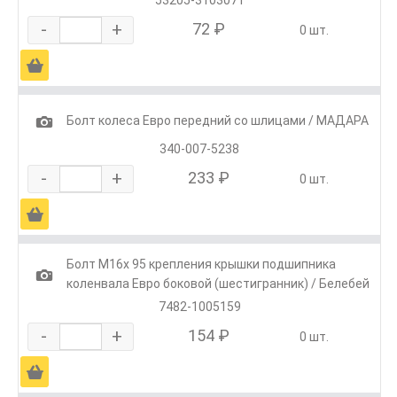
-
+
72 ₽
0 шт.
Ä
1
Болт колеса Евро передний со шлицами / МАДАРА
340-007-5238
-
+
233 ₽
0 шт.
Ä
Болт М16х 95 крепления крышки подшипника
1
коленвала Евро боковой (шестигранник) / Белебей
7482-1005159
-
+
154 ₽
0 шт.
Ä