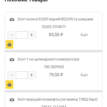
1
Болт колеса 53205 задний М22х95 со шлицами
53205-3104071
-
+
85,50 ₽
0 шт.
Ä
1
Болт 1-но цилиндрового компрессора
740-3509302
-
+
79,50 ₽
0 шт.
Ä
1
Болт ведущей полумуфты (на привод ТНВД Евро)
740.51-1111084