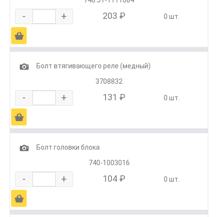
-
+
203 ₽
0 шт.
Ä
1
Болт втягивающего реле (медный)
3708832
-
+
131 ₽
0 шт.
Ä
1
Болт головки блока
740-1003016
-
+
104 ₽
0 шт.
Ä