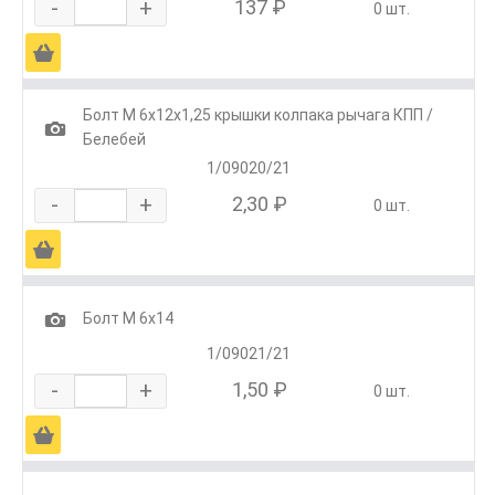
-
+
137 ₽
0 шт.
Ä
Болт М 6х12х1,25 крышки колпака рычага КПП /
1
Белебей
1/09020/21
-
+
2,30 ₽
0 шт.
Ä
1
Болт М 6х14
1/09021/21
-
+
1,50 ₽
0 шт.
Ä