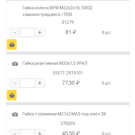
Гайка колеса BPW М22х2х18, SW32
самоконтрящаяся / FEBI
01279
-
+
81 ₽
0 шт.
Ä
1
Гайка реактивная М33х1,5 УРАЛ
55571-2919101
-
+
77,50 ₽
0 шт.
Ä
1
Гайка стремянки М27х2 МАЗ под ключ 38
375059
-
+
45,50 ₽
0 шт.