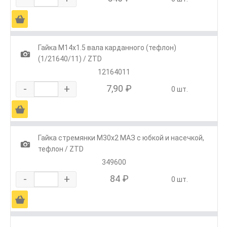
Ä
Гайка М14х1.5 вала карданного (тефлон)
1
(1/21640/11) / ZTD
12164011
-
+
7,90 ₽
0 шт.
Ä
Гайка стремянки М30х2 МАЗ с юбкой и насечкой,
1
тефлон / ZTD
349600
-
+
84 ₽
0 шт.
Ä