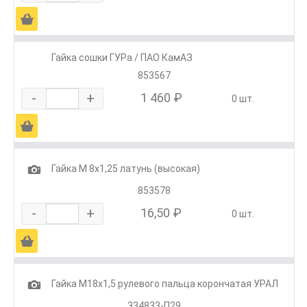
Ä
Гайка сошки ГУРа / ПАО КамАЗ
853567
-
+
1 460 ₽
0 шт.
Ä
1
Гайка М 8х1,25 латунь (высокая)
853578
-
+
16,50 ₽
0 шт.
Ä
1
Гайка М18х1,5 рулевого пальца корончатая УРАЛ
334833-П29