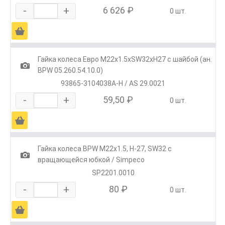
-
+
6 626 ₽
0 шт.
Ä
Гайка колеса Евро М22х1.5хSW32хH27 с шайбой (ан.
1
BPW 05.260.54.10.0)
93865-3104038A-H / AS 29.0021
-
+
59,50 ₽
0 шт.
Ä
Гайка колеса BPW М22х1.5, H-27, SW32 с
1
вращающейся юбкой / Simpeco
SP2201.0010
-
+
80 ₽
0 шт.
Ä