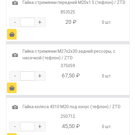
1
Гайка стремянки передней М20х1.5 (тефлон) / ZTD
853525
-
+
20 ₽
0 шт.
Ä
Гайка стремянки М27х2х30 задней рессоры, с
1
насечкой (тефлон) / ZTD
375059
-
+
67,50 ₽
0 шт.
Ä
1
Гайка колеса 4310 М20 под конус (тефлон) / ZTD
250712
-
+
45,50 ₽
0 шт.