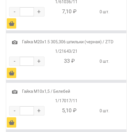
1/61036/11
-
+
7,10 ₽
0 шт.
Ä
1
Гайка М20х1.5 305,306 шпильки (черная) / ZTD
1/21643/21
-
+
33 ₽
0 шт.
Ä
1
Гайка М10х1,5 / Белебей
1/17017/11
-
+
5,10 ₽
0 шт.
Ä