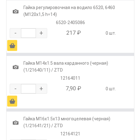
Гайка регулировочная на водило 6520, 6460
1
(М120х1,5 h=14)
6520-2405086
-
+
217 ₽
0 шт.
Ä
Гайка М14х1.5 вала карданного (черная)
1
(1/21640/11) / ZTD
12164011
-
+
7,90 ₽
0 шт.
Ä
Гайка М16х1.5х13 многоцелевая (черная)
1
(1/21641/21) / ZTD
12164121