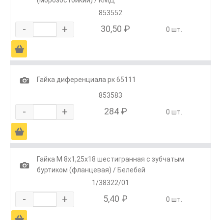
853552
-
+
30,50 ₽
0 шт.
Ä
1
Гайка диференциала рк 65111
853583
-
+
284 ₽
0 шт.
Ä
Гайка М 8х1,25х18 шестигранная с зубчатым
1
буртиком (фланцевая) / Белебей
1/38322/01
-
+
5,40 ₽
0 шт.
Ä