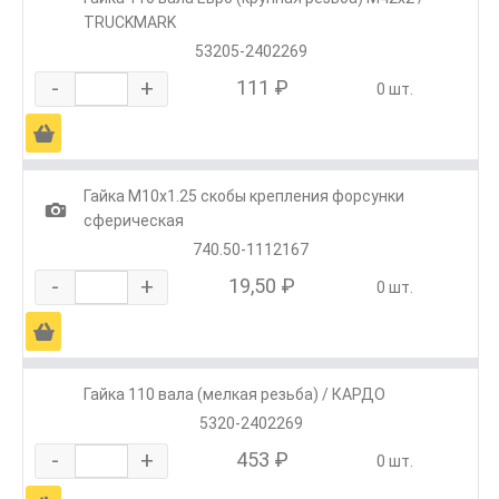
TRUCKMARK
53205-2402269
-
+
111 ₽
0 шт.
Ä
Гайка М10х1.25 скобы крепления форсунки
1
сферическая
740.50-1112167
-
+
19,50 ₽
0 шт.
Ä
Гайка 110 вала (мелкая резьба) / КАРДО
5320-2402269
-
+
453 ₽
0 шт.