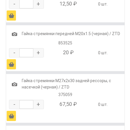
-
+
12,50 ₽
0 шт.
Ä
1
Гайка стремянки передней М20х1.5 (черная) / ZTD
853525
-
+
20 ₽
0 шт.
Ä
Гайка стремянки М27х2х30 задней рессоры, с
1
насечкой (черная) / ZTD
375059
-
+
67,50 ₽
0 шт.
Ä