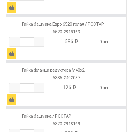
Ä
Гайка башмака Евро 6520 голая / РОСТАР
6520-2918169
-
+
1 686 ₽
0 шт.
Ä
Гайка фланца редуктора М48х2
5336-2402037
-
+
126 ₽
0 шт.
Ä
Гайка башмака / РОСТАР
5320-2918169