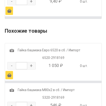
-
+
9,40 ₽
0 шт.
Ä
Похожие товары
1
Гайка башмака Евро 6520 в сб. / Импорт
6520-2918169
-
+
1 050 ₽
0 шт.
Ä
1
Гайка башмака М80х2 в сб. / Импорт
5320-2918169
-
+
546 ₽
0 шт.