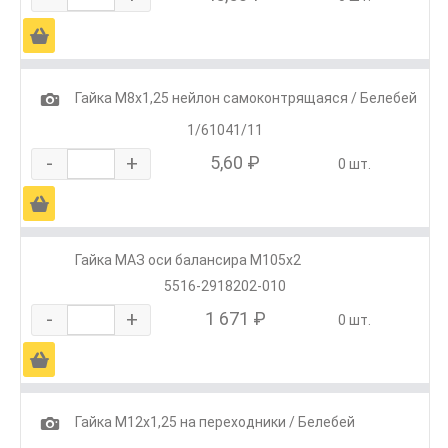
Ä
1
Гайка М8х1,25 нейлон самоконтрящаяся / Белебей
1/61041/11
-
+
5,60 ₽
0 шт.
Ä
Гайка МАЗ оси балансира М105х2
5516-2918202-010
-
+
1 671 ₽
0 шт.
Ä
1
Гайка М12х1,25 на переходники / Белебей