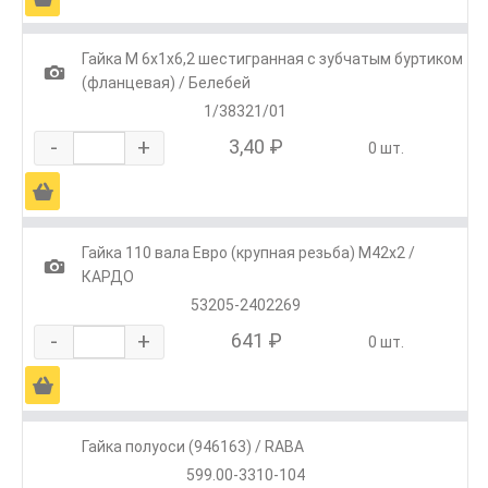
Гайка М 6х1х6,2 шестигранная с зубчатым буртиком
1
(фланцевая) / Белебей
1/38321/01
-
+
3,40 ₽
0 шт.
Ä
Гайка 110 вала Евро (крупная резьба) М42х2 /
1
КАРДО
53205-2402269
-
+
641 ₽
0 шт.
Ä
Гайка полуоси (946163) / RABA
599.00-3310-104