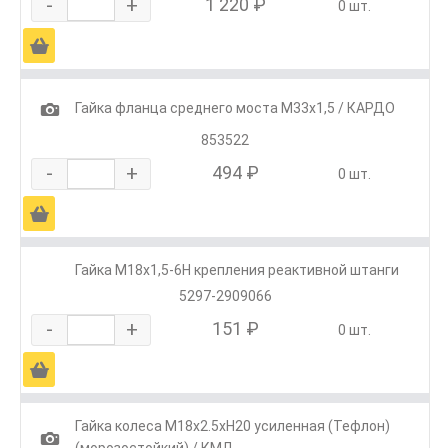
-
+
1 220 ₽
0 шт.
Ä
1
Гайка фланца среднего моста М33х1,5 / КАРДО
853522
-
+
494 ₽
0 шт.
Ä
Гайка М18х1,5-6Н крепления реактивной штанги
5297-2909066
-
+
151 ₽
0 шт.
Ä
Гайка колеса М18х2.5хH20 усиленная (Тефлон)
1
(морозостойкий) / КМД