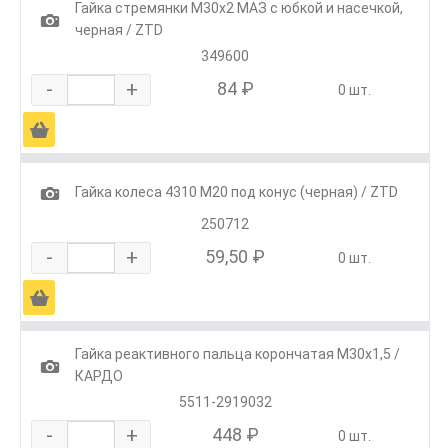
Гайка стремянки М30х2 МАЗ с юбкой и насечкой,
1
черная / ZTD
349600
-
+
84 ₽
0 шт.
Ä
1
Гайка колеса 4310 М20 под конус (черная) / ZTD
250712
-
+
59,50 ₽
0 шт.
Ä
Гайка реактивного пальца корончатая М30х1,5 /
1
КАРДО
5511-2919032
-
+
448 ₽
0 шт.