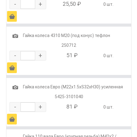
-
+
25,50 ₽
0 шт.
Ä
1
Гайка колеса 4310 М20 (под конус) тефлон
250712
-
+
51 ₽
0 шт.
Ä
1
Гайка колеса Евро (М22х1.5хS32хH30) усиленная
5425-3101040
-
+
81 ₽
0 шт.
Ä
Гайка 110 вала Евро (крупная резьба) М42х2 /