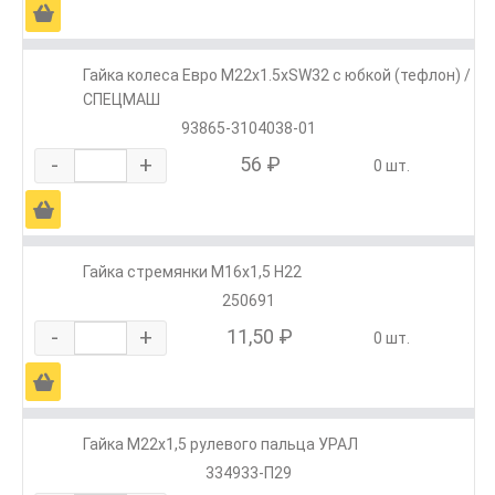
Ä
Гайка колеса Евро М22х1.5хSW32 с юбкой (тефлон) /
СПЕЦМАШ
93865-3104038-01
-
+
56 ₽
0 шт.
Ä
Гайка стремянки М16х1,5 Н22
250691
-
+
11,50 ₽
0 шт.
Ä
Гайка М22х1,5 рулевого пальца УРАЛ
334933-П29