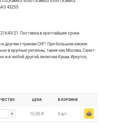
5102,КамАЗ 43501,КамАЗ 53501,КамАЗ
мАЗ 43255
/21643/21. Поставка в кратчайшие сроки.
 и другим странам СНГ!. При большом заказе
ко в крупные регионы, такие как Москва, Санкт-
но и в любой другой, включая Крым, Иркутск,
ИЧЕСТВО
ЦЕНА
В КОРЗИНЕ
+
Ä
15,50 ₽
0 шт.