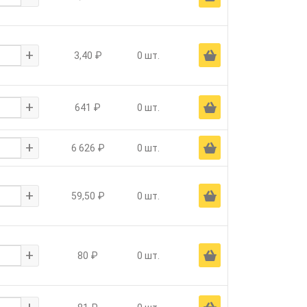
+
Ä
3,40 ₽
0 шт.
+
Ä
641 ₽
0 шт.
+
Ä
6 626 ₽
0 шт.
+
Ä
59,50 ₽
0 шт.
+
Ä
80 ₽
0 шт.
+