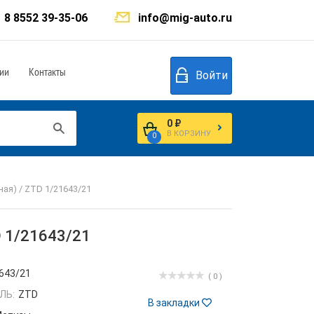
8 8552 39-35-06
info@mig-auto.ru
ии
Контакты
Войти
0 ₽
В КОРЗИНУ
0
ная) / ZTD 1/21643/21
D 1/21643/21
643/21
( 0 )
ЛЬ:
ZTD
В закладки