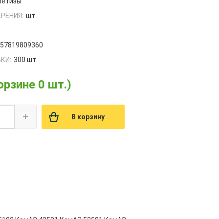
етизы
РЕНИЯ:
шт
657819809360
КИ:
300 шт.
орзине 0 шт.)
+
В корзину