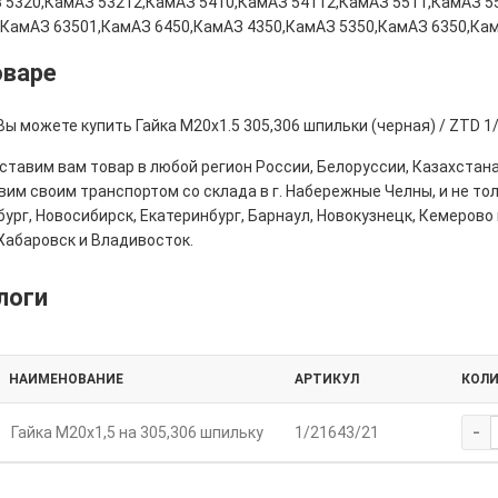
 5320,КамАЗ 53212,КамАЗ 5410,КамАЗ 54112,КамАЗ 5511,КамАЗ 5
,КамАЗ 63501,КамАЗ 6450,КамАЗ 4350,КамАЗ 5350,КамАЗ 6350,Ка
оваре
Вы можете купить Гайка М20х1.5 305,306 шпильки (черная) / ZTD 1
тавим вам товар в любой регион России, Белоруссии, Казахстана
им своим транспортом со склада в г. Набережные Челны, и не толь
ург, Новосибирск, Екатеринбург, Барнаул, Новокузнецк, Кемерово 
Хабаровск и Владивосток.
логи
НАИМЕНОВАНИЕ
АРТИКУЛ
КОЛ
-
Гайка М20х1,5 на 305,306 шпильку
1/21643/21