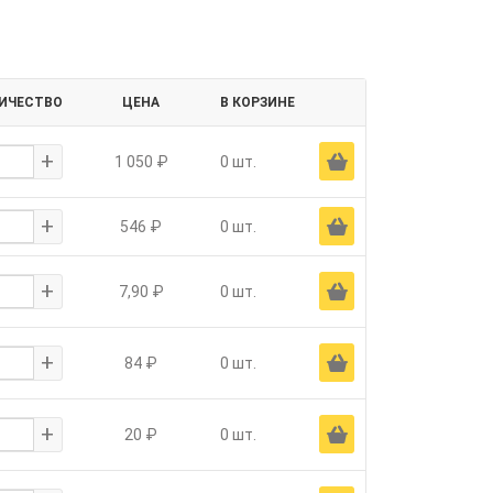
ИЧЕСТВО
ЦЕНА
В КОРЗИНЕ
+
Ä
1 050 ₽
0 шт.
+
Ä
546 ₽
0 шт.
+
Ä
7,90 ₽
0 шт.
+
Ä
84 ₽
0 шт.
+
Ä
20 ₽
0 шт.