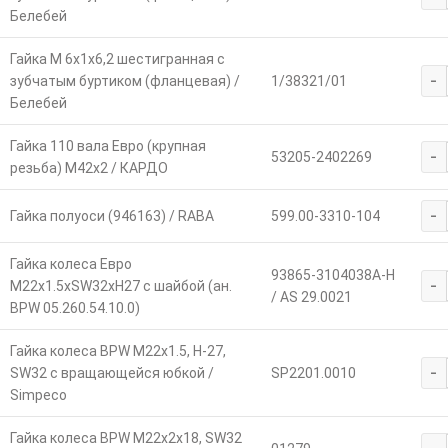
Белебей
Гайка М 6х1х6,2 шестигранная с
-
зубчатым буртиком (фланцевая) /
1/38321/01
Белебей
Гайка 110 вала Евро (крупная
-
53205-2402269
резьба) М42х2 / КАРДО
-
Гайка полуоси (946163) / RABA
599.00-3310-104
Гайка колеса Евро
93865-3104038A-H
-
М22х1.5хSW32хH27 с шайбой (ан.
/ AS 29.0021
BPW 05.260.54.10.0)
Гайка колеса BPW М22х1.5, H-27,
-
SW32 с вращающейся юбкой /
SP2201.0010
Simpeco
Гайка колеса BPW М22х2х18, SW32
-