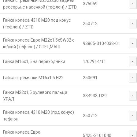
Гайка стремянки М27х2х30 задней
-
375059
рессоры, с насечкой (тефлон) / ZTD
Гайка колеса 4310 М20 под конус
-
250712
(тефлон) / ZTD
Гайка колеса Евро М22х1.5хSW32 с
-
93865-3104038-01
юбкой (тефлон) / СПЕЦМАШ
-
Гайка М16х1,5 на переходники
1/07914/11
-
Гайка стремянки М16х1,5 Н22
250691
Гайка М22х1,5 рулевого пальца
-
334933-П29
УРАЛ
Гайка колеса 4310 М20 (под конус)
-
250712
тефлон
Гайка колеса Евро
-
5425-3101040