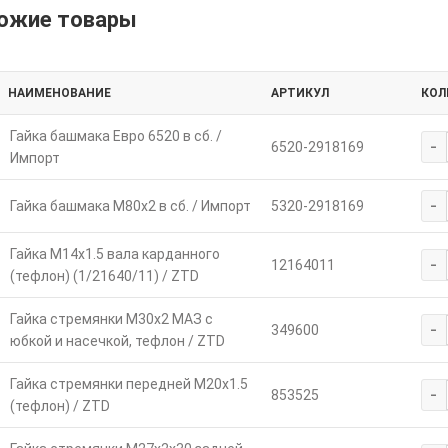
ожие товары
НАИМЕНОВАНИЕ
АРТИКУЛ
КОЛ
Гайка башмака Евро 6520 в сб. /
-
6520-2918169
Импорт
-
Гайка башмака М80х2 в сб. / Импорт
5320-2918169
Гайка М14х1.5 вала карданного
-
12164011
(тефлон) (1/21640/11) / ZTD
Гайка стремянки М30х2 МАЗ с
-
349600
юбкой и насечкой, тефлон / ZTD
Гайка стремянки передней М20х1.5
-
853525
(тефлон) / ZTD