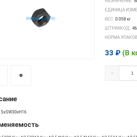
НАЗНАЧЕНИЕ:
М
ЕДИНИЦА ИЗМЕ
ВЕС:
0.058 кг
ШТРИХКОД:
4
НОРМА УПАКОВ
33 ₽
(В к
-
сание
.5xSW30xH16
меняемость