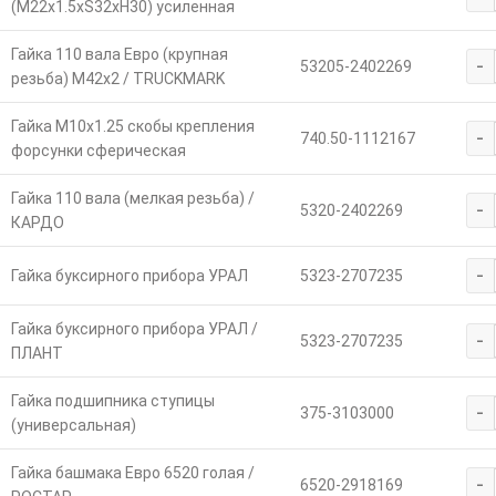
(М22х1.5хS32хH30) усиленная
Гайка 110 вала Евро (крупная
-
53205-2402269
резьба) М42х2 / TRUCKMARK
Гайка М10х1.25 скобы крепления
-
740.50-1112167
форсунки сферическая
Гайка 110 вала (мелкая резьба) /
-
5320-2402269
КАРДО
-
Гайка буксирного прибора УРАЛ
5323-2707235
Гайка буксирного прибора УРАЛ /
-
5323-2707235
ПЛАНТ
Гайка подшипника ступицы
-
375-3103000
(универсальная)
Гайка башмака Евро 6520 голая /
-
6520-2918169