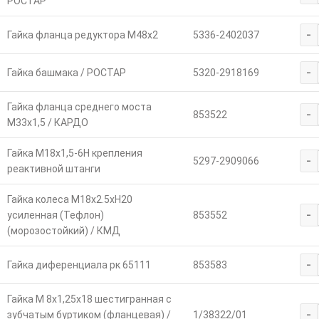
РОСТАР
-
Гайка фланца редуктора М48х2
5336-2402037
-
Гайка башмака / РОСТАР
5320-2918169
Гайка фланца среднего моста
-
853522
М33х1,5 / КАРДО
Гайка М18х1,5-6Н крепления
-
5297-2909066
реактивной штанги
Гайка колеса М18х2.5хH20
-
усиленная (Тефлон)
853552
(морозостойкий) / КМД
-
Гайка диференциала рк 65111
853583
Гайка М 8х1,25х18 шестигранная с
-
зубчатым буртиком (фланцевая) /
1/38322/01