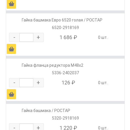
Ä
Гайка башмака Евро 6520 голая / РОСТАР
6520-2918169
-
+
1 686 ₽
0 шт.
Ä
Гайка фланца редуктора М48х2
5336-2402037
-
+
126 ₽
0 шт.
Ä
Гайка башмака / РОСТАР
5320-2918169
-
+
1 220 ₽
0 шт.