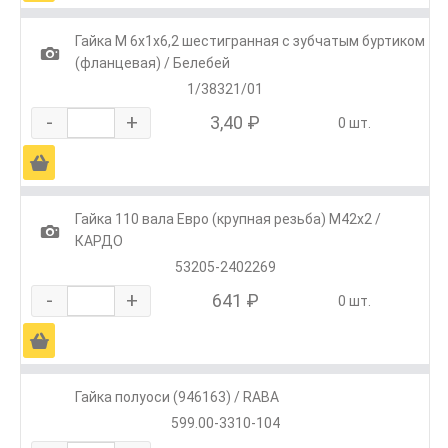
Гайка М 6х1х6,2 шестигранная с зубчатым буртиком
1
(фланцевая) / Белебей
1/38321/01
-
+
3,40 ₽
0 шт.
Ä
Гайка 110 вала Евро (крупная резьба) М42х2 /
1
КАРДО
53205-2402269
-
+
641 ₽
0 шт.
Ä
Гайка полуоси (946163) / RABA
599.00-3310-104