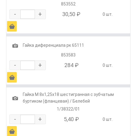
853552
-
+
30,50 ₽
0 шт.
Ä
1
Гайка диференциала рк 65111
853583
-
+
284 ₽
0 шт.
Ä
Гайка М 8х1,25х18 шестигранная с зубчатым
1
буртиком (фланцевая) / Белебей
1/38322/01
-
+
5,40 ₽
0 шт.
Ä