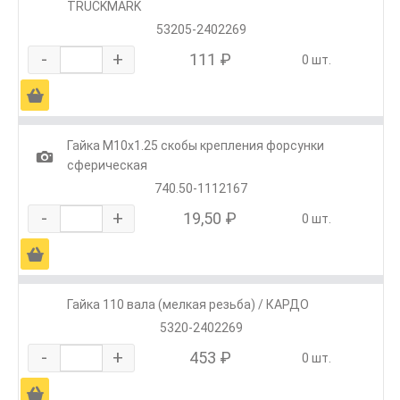
TRUCKMARK
53205-2402269
-
+
111 ₽
0 шт.
Ä
Гайка М10х1.25 скобы крепления форсунки
1
сферическая
740.50-1112167
-
+
19,50 ₽
0 шт.
Ä
Гайка 110 вала (мелкая резьба) / КАРДО
5320-2402269
-
+
453 ₽
0 шт.
Ä