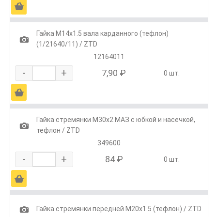
Ä
Гайка М14х1.5 вала карданного (тефлон)
1
(1/21640/11) / ZTD
12164011
-
+
7,90 ₽
0 шт.
Ä
Гайка стремянки М30х2 МАЗ с юбкой и насечкой,
1
тефлон / ZTD
349600
-
+
84 ₽
0 шт.
Ä
1
Гайка стремянки передней М20х1.5 (тефлон) / ZTD