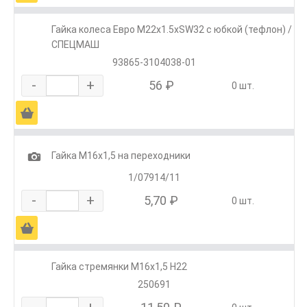
Гайка колеса Евро М22х1.5хSW32 с юбкой (тефлон) /
СПЕЦМАШ
93865-3104038-01
-
+
56 ₽
0 шт.
Ä
1
Гайка М16х1,5 на переходники
1/07914/11
-
+
5,70 ₽
0 шт.
Ä
Гайка стремянки М16х1,5 Н22
250691