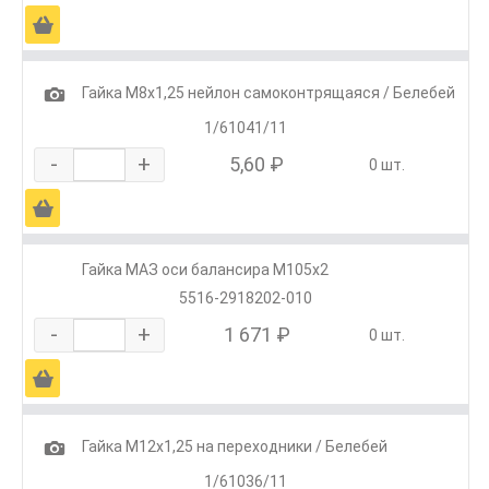
Ä
1
Гайка М8х1,25 нейлон самоконтрящаяся / Белебей
1/61041/11
-
+
5,60 ₽
0 шт.
Ä
Гайка МАЗ оси балансира М105х2
5516-2918202-010
-
+
1 671 ₽
0 шт.
Ä
1
Гайка М12х1,25 на переходники / Белебей
1/61036/11