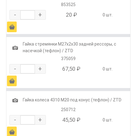
853525
-
+
20 ₽
0 шт.
Ä
Гайка стремянки М27х2х30 задней рессоры, с
1
насечкой (тефлон) / ZTD
375059
-
+
67,50 ₽
0 шт.
Ä
1
Гайка колеса 4310 М20 под конус (тефлон) / ZTD
250712
-
+
45,50 ₽
0 шт.
Ä