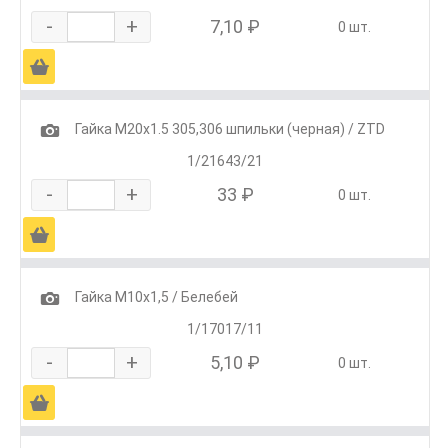
-
+
7,10 ₽
0 шт.
Ä
1
Гайка М20х1.5 305,306 шпильки (черная) / ZTD
1/21643/21
-
+
33 ₽
0 шт.
Ä
1
Гайка М10х1,5 / Белебей
1/17017/11
-
+
5,10 ₽
0 шт.
Ä