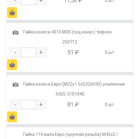
-
+
11,50 ₽
0 шт.
Ä
1
Гайка колеса 4310 М20 (под конус) тефлон
250712
-
+
51 ₽
0 шт.
Ä
1
Гайка колеса Евро (М22х1.5хS32хH30) усиленная
5425-3101040
-
+
81 ₽
0 шт.
Ä
Гайка 110 вала Евро (крупная резьба) М42х2 /