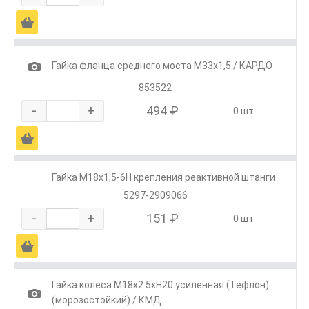
Ä
1
Гайка фланца среднего моста М33х1,5 / КАРДО
853522
-
+
494 ₽
0 шт.
Ä
Гайка М18х1,5-6Н крепления реактивной штанги
5297-2909066
-
+
151 ₽
0 шт.
Ä
Гайка колеса М18х2.5хH20 усиленная (Тефлон)
1
(морозостойкий) / КМД