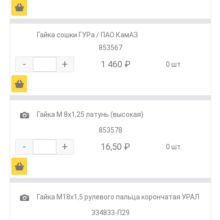
Ä
Гайка сошки ГУРа / ПАО КамАЗ
853567
-
+
1 460 ₽
0 шт.
Ä
1
Гайка М 8х1,25 латунь (высокая)
853578
-
+
16,50 ₽
0 шт.
Ä
1
Гайка М18х1,5 рулевого пальца корончатая УРАЛ
334833-П29