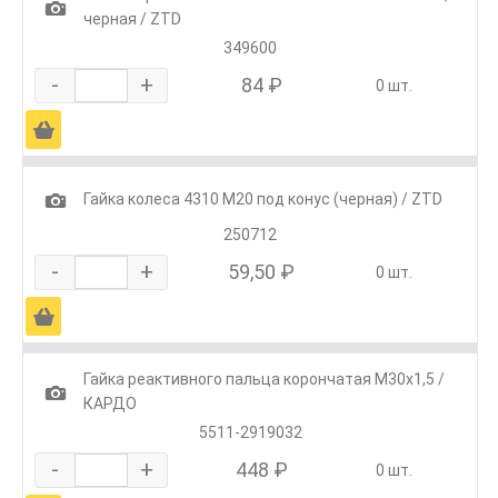
1
черная / ZTD
349600
-
+
84 ₽
0 шт.
Ä
1
Гайка колеса 4310 М20 под конус (черная) / ZTD
250712
-
+
59,50 ₽
0 шт.
Ä
Гайка реактивного пальца корончатая М30х1,5 /
1
КАРДО
5511-2919032
-
+
448 ₽
0 шт.