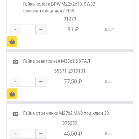
Гайка колеса BPW М22х2х18, SW32
самоконтрящаяся / FEBI
01279
-
+
81 ₽
0 шт.
Ä
1
Гайка реактивная М33х1,5 УРАЛ
55571-2919101
-
+
77,50 ₽
0 шт.
Ä
1
Гайка стремянки М27х2 МАЗ под ключ 38
375059
-
+
45,50 ₽
0 шт.