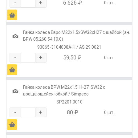
-
+
6 626 ₽
0 шт.
Ä
Гайка колеса Евро М22х1.5хSW32хH27 с шайбой (ан.
1
BPW 05.260.54.10.0)
93865-3104038A-H / AS 29.0021
-
+
59,50 ₽
0 шт.
Ä
Гайка колеса BPW М22х1.5, H-27, SW32 с
1
вращающейся юбкой / Simpeco
SP2201.0010
-
+
80 ₽
0 шт.
Ä