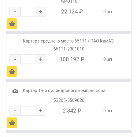
4940116
-
+
22 124 ₽
0 шт.
Ä
Картер переднего моста 65111 / ПАО КамАЗ
65111-2301010
-
+
108 192 ₽
0 шт.
Ä
1
Картер 1-но цилиндрового компрессора
53205-3509020
-
+
2 342 ₽
0 шт.
Ä