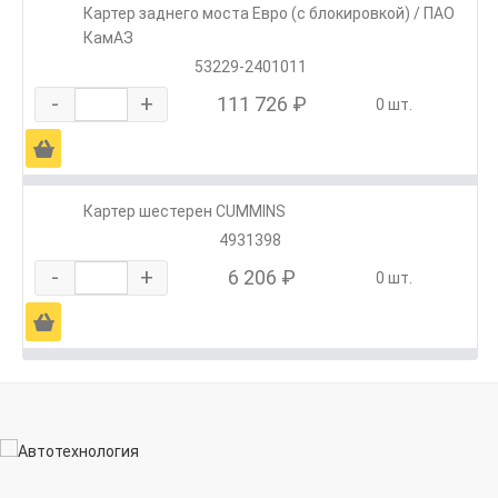
Картер заднего моста Евро (с блокировкой) / ПАО
КамАЗ
53229-2401011
-
+
111 726 ₽
0 шт.
Ä
Картер шестерен CUMMINS
4931398
-
+
6 206 ₽
0 шт.
Ä