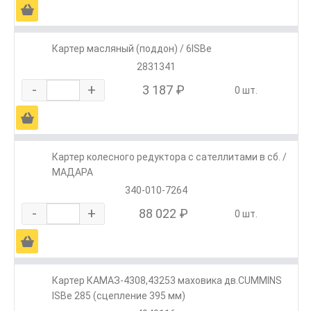
Ä
Картер масляный (поддон) / 6ISBe
2831341
-
+
3 187 ₽
0 шт.
Ä
Картер колесного редуктора с сателлитами в сб. /
МАДАРА
340-010-7264
-
+
88 022 ₽
0 шт.
Ä
Картер КАМАЗ-4308,43253 маховика дв.CUMMINS
ISBe 285 (сцепление 395 мм)