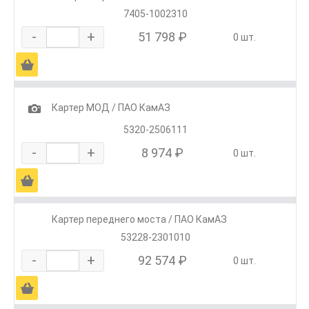
7405-1002310
-
+
51 798 ₽
0 шт.
Ä
1
Картер МОД / ПАО КамАЗ
5320-2506111
-
+
8 974 ₽
0 шт.
Ä
Картер переднего моста / ПАО КамАЗ
53228-2301010
-
+
92 574 ₽
0 шт.
Ä