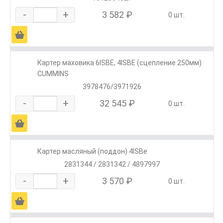
-
+
3 582 ₽
0 шт.
Ä
Картер маховика 6ISBE, 4ISBE (сцепление 250мм)
CUMMINS
3978476/3971926
-
+
32 545 ₽
0 шт.
Ä
Картер масляный (поддон) 4ISBe
2831344 / 2831342 / 4897997
-
+
3 570 ₽
0 шт.
Ä