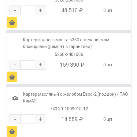
5320-2501008
-
+
48 510 ₽
0 шт.
Ä
Картер заднего моста 5360 с механизмом
блокировки (ремонт с гарантией)
5360-2401006
-
+
159 390 ₽
0 шт.
Ä
Картер масляный с желобом Евро-2 (поддон) / ПАО
1
КамАЗ
740.30-1009010-12
-
+
14 889 ₽
0 шт.
Ä