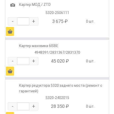
1
Картер МОД / ZTD
5320-2506111
-
+
3 675 ₽
0 шт.
Ä
Картер маховика 6ISBE
4948391/2831367/2831370
-
+
45 020 ₽
0 шт.
Ä
Картер редуктора 5320 заднего моста (ремонт с
гарантией)
5320-2402015
-
+
28 350 ₽
0 шт.