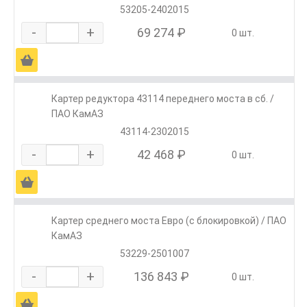
53205-2402015
-
+
69 274 ₽
0 шт.
Ä
Картер редуктора 43114 переднего моста в сб. /
ПАО КамАЗ
43114-2302015
-
+
42 468 ₽
0 шт.
Ä
Картер среднего моста Евро (с блокировкой) / ПАО
КамАЗ
53229-2501007
-
+
136 843 ₽
0 шт.
Ä