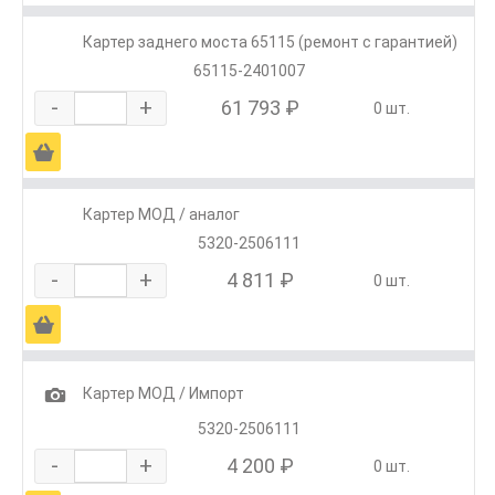
Картер заднего моста 65115 (ремонт с гарантией)
65115-2401007
-
+
61 793 ₽
0 шт.
Ä
Картер МОД / аналог
5320-2506111
-
+
4 811 ₽
0 шт.
Ä
1
Картер МОД / Импорт
5320-2506111
-
+
4 200 ₽
0 шт.