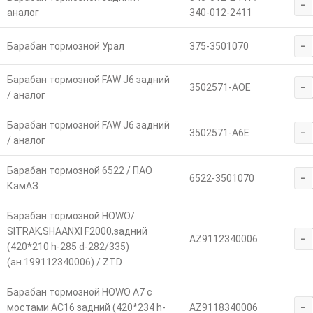
-
аналог
340-012-2411
-
Барабан тормозной Урал
375-3501070
Барабан тормозной FAW J6 задний
-
3502571-AOE
/ аналог
Барабан тормозной FAW J6 задний
-
3502571-A6E
/ аналог
Барабан тормозной 6522 / ПАО
-
6522-3501070
КамАЗ
Барабан тормозной HOWO/
SITRAK,SHAANXI F2000,задний
-
AZ9112340006
(420*210 h-285 d-282/335)
(ан.199112340006) / ZTD
Барабан тормозной HOWO A7 с
-
мостами AC16 задний (420*234 h-
AZ9118340006