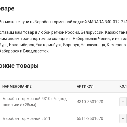
оваре
 Вы можете купить Барабан тормозной задний MADARA 340-012-2411
тавим вам товар в любой регион России, Белоруссии, Казахстана
им своим транспортом со склада в г. Набережные Челны, и не толь
ург, Новосибирск, Екатеринбург, Барнаул, Новокузнецк, Кемерово 
Хабаровск и Владивосток.
ожие товары
НАИМЕНОВАНИЕ
АРТИКУЛ
КОЛ
Барабан тормозной 4310 с/о (под
-
4310-3501070
шпильки d=28мм)
-
Барабан тормозной 5511
5511-3501070