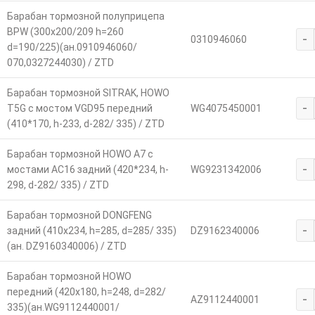
Барабан тормозной полуприцепа
BPW (300x200/209 h=260
-
0310946060
d=190/225)(ан.0910946060/
070,0327244030) / ZTD
Барабан тормозной SITRAK, HOWO
-
T5G с мостом VGD95 передний
WG4075450001
(410*170, h-233, d-282/ 335) / ZTD
Барабан тормозной HOWO A7 с
-
мостами AC16 задний (420*234, h-
WG9231342006
298, d-282/ 335) / ZTD
Барабан тормозной DONGFENG
-
задний (410x234, h=285, d=285/ 335)
DZ9162340006
(ан. DZ9160340006) / ZTD
Барабан тормозной HOWO
передний (420x180, h=248, d=282/
-
AZ9112440001
335)(ан.WG9112440001/