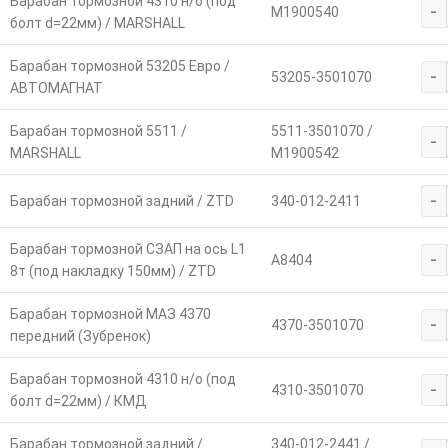
Барабан тормозной 4310 н/о (под
-
M1900540
болт d=22мм) / MARSHALL
Барабан тормозной 53205 Евро /
-
53205-3501070
АВТОМАГНАТ
Барабан тормозной 5511 /
5511-3501070 /
-
MARSHALL
M1900542
-
Барабан тормозной задний / ZTD
340-012-2411
Барабан тормозной СЗАП на ось L1
-
А8404
8т (под накладку 150мм) / ZTD
Барабан тормозной МАЗ 4370
-
4370-3501070
передний (Зубренок)
Барабан тормозной 4310 н/о (под
-
4310-3501070
болт d=22мм) / КМД
Барабан тормозной задний /
340-012-2441 /