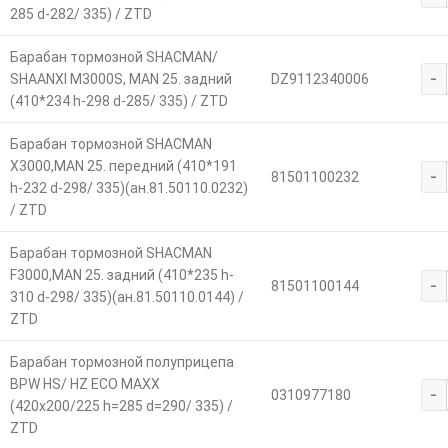
285 d-282/ 335) / ZTD
Барабан тормозной SHACMAN/
-
SHAANXI M3000S, MAN 25. задний
DZ9112340006
(410*234 h-298 d-285/ 335) / ZTD
Барабан тормозной SHACMAN
Х3000,MAN 25. передний (410*191
-
81501100232
h-232 d-298/ 335)(ан.81.50110.0232)
/ ZTD
Барабан тормозной SHACMAN
F3000,MAN 25. задний (410*235 h-
-
81501100144
310 d-298/ 335)(ан.81.50110.0144) /
ZTD
Барабан тормозной полуприцепа
BPW HS/ HZ ECO MAXX
-
0310977180
(420х200/225 h=285 d=290/ 335) /
ZTD