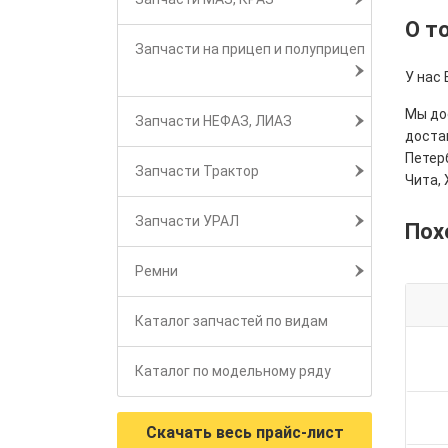
О т
Запчасти на прицеп и полуприцеп
У нас
Мы дос
Запчасти НЕФАЗ, ЛИАЗ
достав
Петерб
Запчасти Трактор
Чита, 
Запчасти УРАЛ
Пох
Ремни
Каталог запчастей по видам
Каталог по модельному ряду
Скачать весь прайс-лист