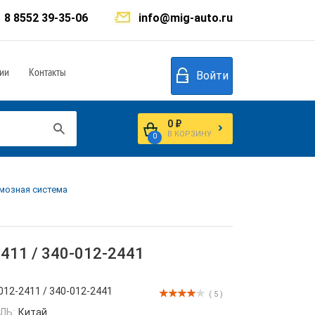
8 8552 39-35-06
info@mig-auto.ru
ии
Контакты
Войти
0 ₽
В КОРЗИНУ
0
мозная система
411 / 340-012-2441
012-2411 / 340-012-2441
( 5 )
ЛЬ:
Китай