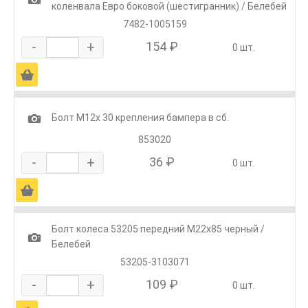
коленвала Евро боковой (шестигранник) / Белебей
7482-1005159
-
+
154 ₽
0 шт.
Ä
1
Болт М12х 30 крепления бампера в сб.
853020
-
+
36 ₽
0 шт.
Ä
Болт колеса 53205 передний М22х85 черный /
1
Белебей
53205-3103071
-
+
109 ₽
0 шт.