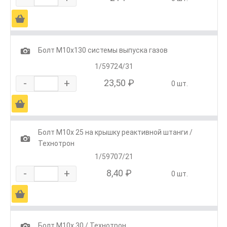
Ä
1
Болт М10х130 системы выпуска газов
1/59724/31
-
+
23,50 ₽
0 шт.
Ä
Болт М10х 25 на крышку реактивной штанги /
1
Технотрон
1/59707/21
-
+
8,40 ₽
0 шт.
Ä
1
Болт М10х 30 / Технотрон