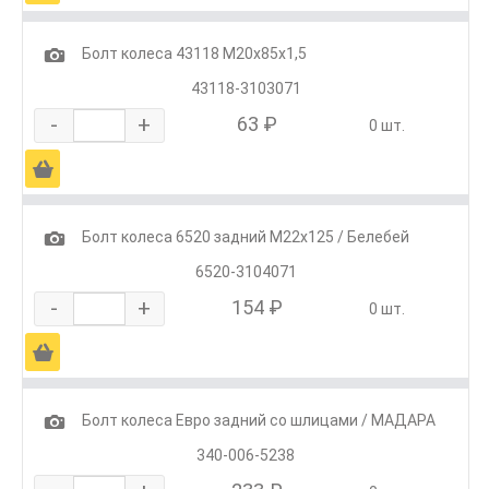
1
Болт колеса 43118 М20х85х1,5
43118-3103071
-
+
63 ₽
0 шт.
Ä
1
Болт колеса 6520 задний М22х125 / Белебей
6520-3104071
-
+
154 ₽
0 шт.
Ä
1
Болт колеса Евро задний со шлицами / МАДАРА
340-006-5238