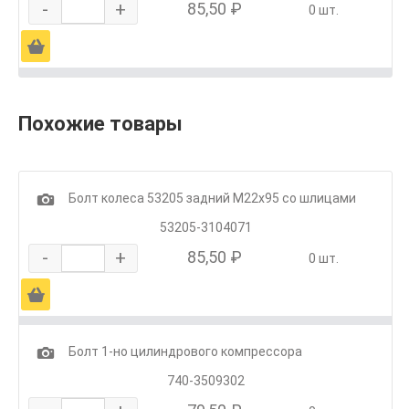
-
+
85,50 ₽
0 шт.
Ä
Похожие товары
1
Болт колеса 53205 задний М22х95 со шлицами
53205-3104071
-
+
85,50 ₽
0 шт.
Ä
1
Болт 1-но цилиндрового компрессора
740-3509302