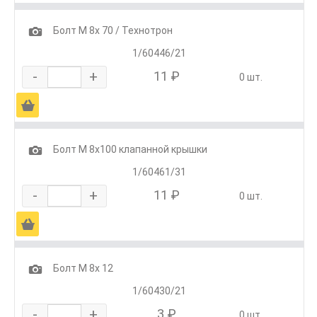
1
Болт М 8х 70 / Технотрон
1/60446/21
-
+
11 ₽
0 шт.
Ä
1
Болт М 8х100 клапанной крышки
1/60461/31
-
+
11 ₽
0 шт.
Ä
1
Болт М 8х 12
1/60430/21
-
+
3 ₽
0 шт.