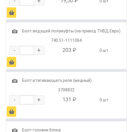
-
+
79,50 ₽
0 шт.
Ä
1
Болт ведущей полумуфты (на привод ТНВД Евро)
740.51-1111084
-
+
203 ₽
0 шт.
Ä
1
Болт втягивающего реле (медный)
3708832
-
+
131 ₽
0 шт.
Ä
1
Болт головки блока