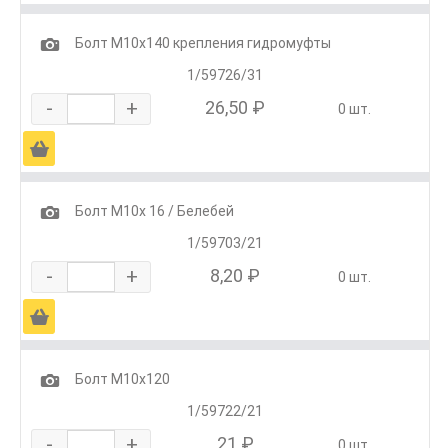
1
Болт М10х140 крепления гидромуфты
1/59726/31
-
+
26,50 ₽
0 шт.
Ä
1
Болт М10х 16 / Белебей
1/59703/21
-
+
8,20 ₽
0 шт.
Ä
1
Болт М10х120
1/59722/21
-
+
21 ₽
0 шт.