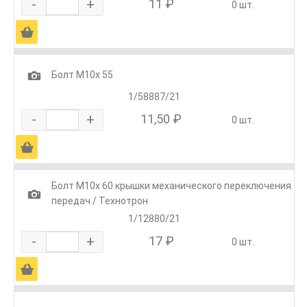
-
+
11 ₽
0 шт.
Ä
1
Болт М10х 55
1/58887/21
-
+
11,50 ₽
0 шт.
Ä
Болт М10х 60 крышки механического переключения
1
передач / Технотрон
1/12880/21
-
+
17 ₽
0 шт.
Ä