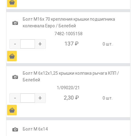
Ä
Болт М16х 70 крепления крышки подшипника
1
коленвала Евро / Белебей
7482-1005158
-
+
137 ₽
0 шт.
Ä
Болт М 6х12х1,25 крышки колпака рычага КПП /
1
Белебей
1/09020/21
-
+
2,30 ₽
0 шт.
Ä
1
Болт М 6х14