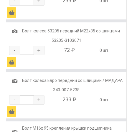
-
+
233 ₽
0 шт.
Ä
1
Болт колеса 53205 передний М22х85 со шлицами
53205-3103071
-
+
72 ₽
0 шт.
Ä
1
Болт колеса Евро передний со шлицами / МАДАРА
340-007-5238
-
+
233 ₽
0 шт.
Ä
Болт М16х 95 крепления крышки подшипника
1