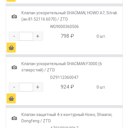
Клапан ускорительный SHACMAN, HOWO A7, Sitrak
1
(ан.81.52116.6070) / ZTD
WG9000360506
-
+
798 ₽
0 шт.
Ä
Клапан ускорительный SHACMAN F3000 (6
1
отверстий) / ZTD
DZ9112360047
-
+
924 ₽
0 шт.
Ä
Клапан защитный 4-х контурный Howo, Shaanxi,
1
Dongfeng / ZTD