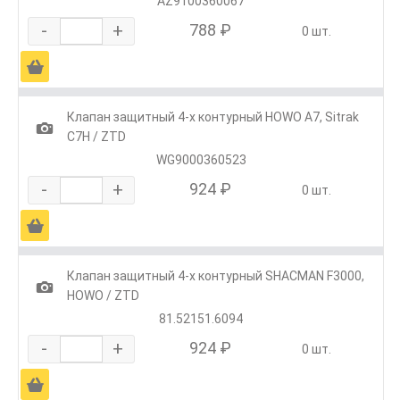
AZ9100360067
-
+
788 ₽
0 шт.
Ä
Клапан защитный 4-х контурный HOWO A7, Sitrak
1
C7H / ZTD
WG9000360523
-
+
924 ₽
0 шт.
Ä
Клапан защитный 4-х контурный SHACMAN F3000,
1
HOWO / ZTD
81.52151.6094
-
+
924 ₽
0 шт.
Ä