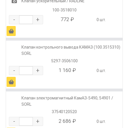
1
Клапан ускорительный / RADLINE
100-3518010
-
+
772 ₽
0 шт.
Ä
Клапан контрольного вывода КАМАЗ (100.3515310)
SORL
5297-3506100
-
+
1 160 ₽
0 шт.
Ä
Клапан электромагнитный КамАЗ-5490, 54901 /
SORL
37540120520
-
+
2 686 ₽
0 шт.