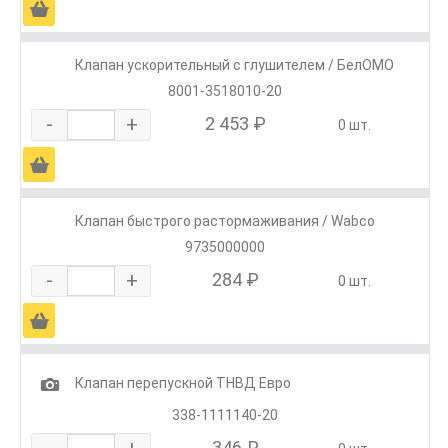
Ä
Клапан ускорительный с глушителем / БелОМО
8001-3518010-20
-
+
2 453 ₽
0 шт.
Ä
Клапан быстрого растормаживания / Wabco
9735000000
-
+
284 ₽
0 шт.
Ä
1
Клапан перепускной ТНВД Евро
338-1111140-20
-
+
346 ₽