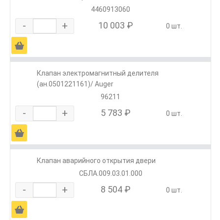
4460913060
-
+
10 003 ₽
0 шт.
Ä
Клапан электромагнитный делителя
(ан.0501221161)/ Auger
96211
-
+
5 783 ₽
0 шт.
Ä
Клапан аварийного открытия двери
СБЛА.009.03.01.000
-
+
8 504 ₽
0 шт.
Ä