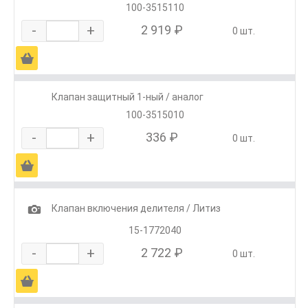
100-3515110
-
+
2 919 ₽
0 шт.
Ä
Клапан защитный 1-ный / аналог
100-3515010
-
+
336 ₽
0 шт.
Ä
1
Клапан включения делителя / Литиз
15-1772040
-
+
2 722 ₽
0 шт.
Ä