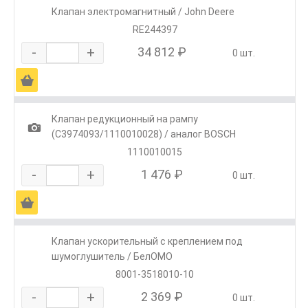
Клапан электромагнитный / John Deere
RE244397
-
+
34 812 ₽
0 шт.
Ä
Клапан редукционный на рампу
1
(C3974093/1110010028) / аналог BOSCH
1110010015
-
+
1 476 ₽
0 шт.
Ä
Клапан ускорительный с креплением под
шумоглушитель / БелОМО
8001-3518010-10
-
+
2 369 ₽
0 шт.