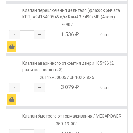
Клапан переключения делителя (флажок рычага
КПП) A9415400545 а/м КамАЗ 5490/МВ (Auger)
76907
-
+
1 536 ₽
0 шт.
Ä
Клапан аварийного открытия двери 105*86 (2
разъёма, овальный)
26112AJ0006 / JF 102 X 8X6
-
+
3 079 ₽
0 шт.
Ä
Клапан быстрого оттормаживания / MEGAPOWER
350-19-003