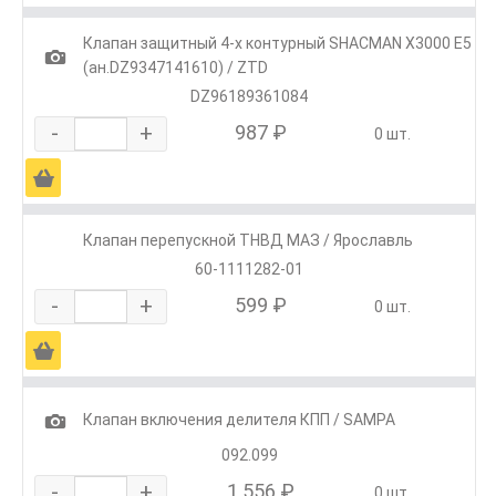
Клапан защитный 4-х контурный SHACMAN X3000 E5
1
(ан.DZ9347141610) / ZTD
DZ96189361084
-
+
987 ₽
0 шт.
Ä
Клапан перепускной ТНВД МАЗ / Ярославль
60-1111282-01
-
+
599 ₽
0 шт.
Ä
1
Клапан включения делителя КПП / SAMPA
092.099
-
+
1 556 ₽
0 шт.