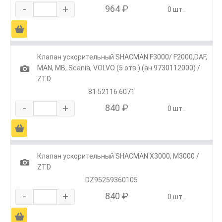
-
+
964 ₽
0 шт.
Ä
Клапан ускорительный SHACMAN F3000/ F2000,DAF,
1
MAN, MB, Scania, VOLVO (5 отв.) (ан.9730112000) /
ZTD
81.52116.6071
-
+
840 ₽
0 шт.
Ä
Клапан ускорительный SHACMAN X3000, М3000 /
1
ZTD
DZ95259360105
-
+
840 ₽
0 шт.
Ä