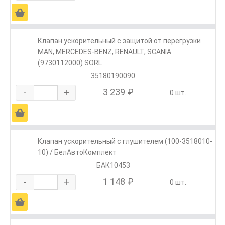
Ä
Клапан ускорительный с защитой от перегрузки
MAN, MERCEDES-BENZ, RENAULT, SCANIA
(9730112000) SORL
35180190090
-
+
3 239 ₽
0 шт.
Ä
Клапан ускорительный с глушителем (100-3518010-
10) / БелАвтоКомплект
БАК10453
-
+
1 148 ₽
0 шт.
Ä