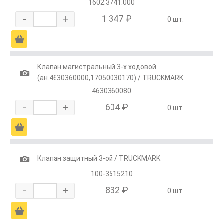
1602.3741.000
-
+
1 347 ₽
0 шт.
Ä
Клапан магистральный 3-х ходовой
1
(ан.4630360000,17050030170) / TRUCKMARK
4630360080
-
+
604 ₽
0 шт.
Ä
1
Клапан защитный 3-ой / TRUCKMARK
100-3515210
-
+
832 ₽
0 шт.
Ä