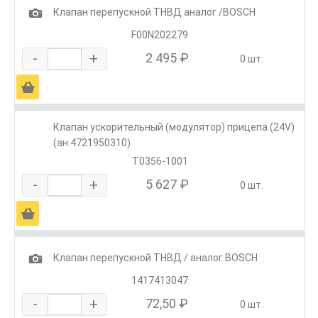
1
Клапан перепускной ТНВД аналог /BOSCH
F00N202279
-
+
2 495 ₽
0 шт.
Ä
Клапан ускорительный (модулятор) прицепа (24V)
(ан.4721950310)
Т0356-1001
-
+
5 627 ₽
0 шт.
Ä
1
Клапан перепускной ТНВД / аналог BOSCH
1417413047
-
+
72,50 ₽
0 шт.