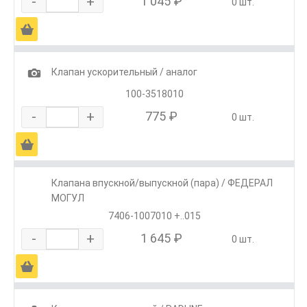
-
+
1 045 ₽
0 шт.
Ä
1
Клапан ускорительный / аналог
100-3518010
-
+
775 ₽
0 шт.
Ä
Клапана впускной/выпускной (пара) / ФЕДЕРАЛ
МОГУЛ
7406-1007010 +..015
-
+
1 645 ₽
0 шт.
Ä