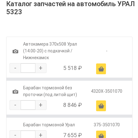
Каталог запчастей на автомобиль УРАЛ
5323
Автокамера 370х508 Урал
1
(14.00-20) с подкачкой /
-
Нижнекамск
-
+
5 518 ₽
Ä
Барабан тормозной без
1
4320Х-3501070
проточки (под литой щит)
-
+
8 846 ₽
Ä
Барабан тормозной Урал
375-3501070
-
+
7 655 ₽
Ä