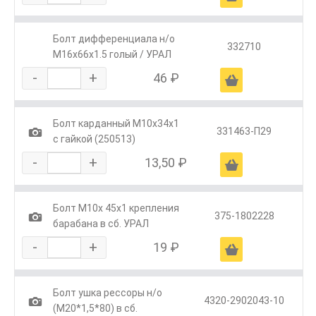
Болт дифференциала н/о
332710
М16х66х1.5 голый / УРАЛ
-
+
46 ₽
Ä
Болт карданный М10х34х1
1
331463-П29
с гайкой (250513)
-
+
13,50 ₽
Ä
Болт М10х 45х1 крепления
1
375-1802228
барабана в сб. УРАЛ
-
+
19 ₽
Ä
Болт ушка рессоры н/о
1
4320-2902043-10
(М20*1,5*80) в сб.