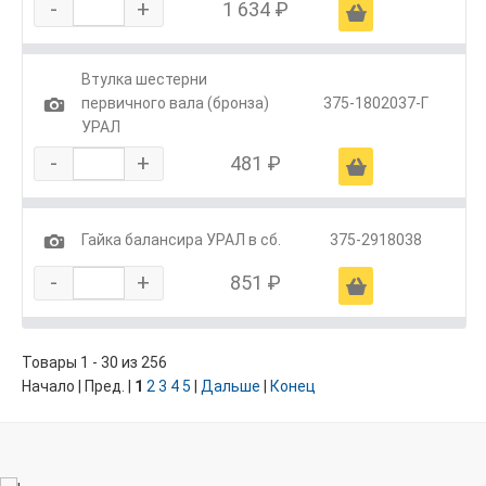
-
+
1 634 ₽
Ä
Втулка шестерни
1
первичного вала (бронза)
375-1802037-Г
УРАЛ
-
+
481 ₽
Ä
1
Гайка балансира УРАЛ в сб.
375-2918038
-
+
851 ₽
Ä
Товары 1 - 30 из 256
Начало | Пред. |
1
2
3
4
5
|
Дальше
|
Конец