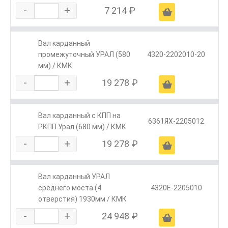
-
+
7 214 ₽
Ä
Вал карданный
промежуточный УРАЛ (580
4320-2202010-20
мм) / КМК
-
+
19 278 ₽
Ä
Вал карданный с КПП на
6361ЯХ-2205012
РКПП Урал (680 мм) / КМК
-
+
19 278 ₽
Ä
Вал карданный УРАЛ
среднего моста (4
4320Е-2205010
отверстия) 1930мм / КМК
-
+
24 948 ₽
Ä