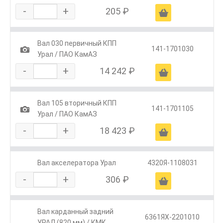
-
+
205 ₽
Ä
Вал 030 первичный КПП
1
141-1701030
Урал / ПАО КамАЗ
-
+
14 242 ₽
Ä
Вал 105 вторичный КПП
1
141-1701105
Урал / ПАО КамАЗ
-
+
18 423 ₽
Ä
Вал акселератора Урал
4320Я-1108031
-
+
306 ₽
Ä
Вал карданный задний
6361ЯХ-2201010
УРАЛ (820 мм) / КМК