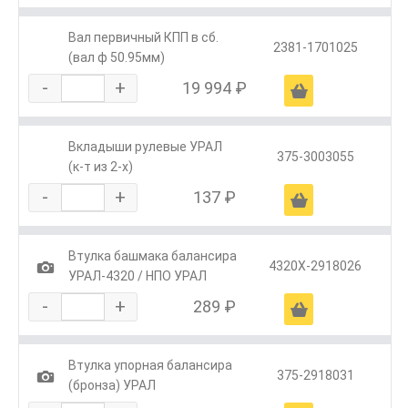
Вал первичный КПП в сб.
2381-1701025
(вал ф 50.95мм)
-
+
19 994 ₽
Ä
Вкладыши рулевые УРАЛ
375-3003055
(к-т из 2-х)
-
+
137 ₽
Ä
Втулка башмака балансира
1
4320Х-2918026
УРАЛ-4320 / НПО УРАЛ
-
+
289 ₽
Ä
Втулка упорная балансира
1
375-2918031
(бронза) УРАЛ