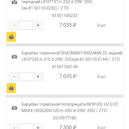
1
передний (410*191 h-232 d-298/ 335)
(ан.81.50110.0232) / ZTD
81501100232
-
+
7 035 ₽
0 шт.
Ä
Барабан тормозной SHACMAN F3000,MAN 25. задний
1
(410*235 h-310 d-298/ 335)(ан.81.50110.0144) / ZTD
81501100144
-
+
7 035 ₽
0 шт.
Ä
Барабан тормозной полуприцепа BPW HS/ HZ ECO
1
MAXX (420х200/225 h=285 d=290/ 335) / ZTD
0310977180
-
+
7 350 ₽
0 шт.