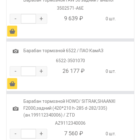
3502571-A6E
-
+
9 639 ₽
0 шт.
Ä
1
Барабан тормозной 6522 / ПАО КамАЗ
6522-3501070
-
+
26 177 ₽
0 шт.
Ä
Барабан тормозной HOWO/ SITRAK,SHAANXI
1
F2000,задний (420*210 h-285 d-282/335)
(ан.199112340006) / ZTD
AZ9112340006
-
+
7 560 ₽
0 шт.