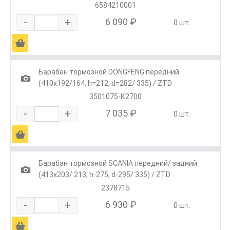
6584210001
-
+
6 090 ₽
0 шт.
Ä
Барабан тормозной DONGFENG передний
1
(410x192/164, h=212, d=282/ 335) / ZTD
3501075-К2700
-
+
7 035 ₽
0 шт.
Ä
Барабан тормозной SCANIA передний/ задний
1
(413x203/ 213, h-275, d-295/ 335) / ZTD
2378715
-
+
6 930 ₽
0 шт.
Ä