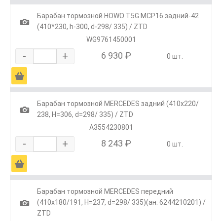
Барабан тормозной HOWO T5G MCP16 задний-42
1
(410*230, h-300, d-298/ 335) / ZTD
WG9761450001
-
+
6 930 ₽
0 шт.
Ä
Барабан тормозной MERCEDES задний (410x220/
1
238, H=306, d=298/ 335) / ZTD
A3554230801
-
+
8 243 ₽
0 шт.
Ä
Барабан тормозной MERCEDES передний
1
(410x180/191, H=237, d=298/ 335)(ан. 6244210201) /
ZTD