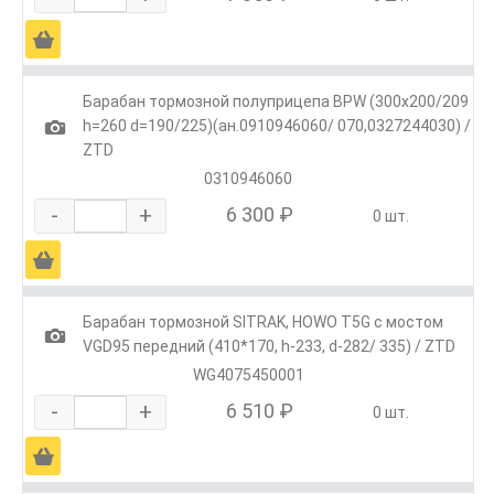
Ä
Барабан тормозной полуприцепа BPW (300x200/209
1
h=260 d=190/225)(ан.0910946060/ 070,0327244030) /
ZTD
0310946060
-
+
6 300 ₽
0 шт.
Ä
Барабан тормозной SITRAK, HOWO T5G с мостом
1
VGD95 передний (410*170, h-233, d-282/ 335) / ZTD
WG4075450001
-
+
6 510 ₽
0 шт.
Ä