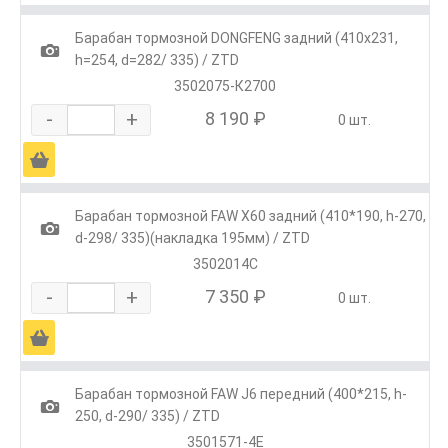
Барабан тормозной DONGFENG задний (410x231,
1
h=254, d=282/ 335) / ZTD
3502075-К2700
-
+
8 190 ₽
0 шт.
Ä
Барабан тормозной FAW Х60 задний (410*190, h-270,
1
d-298/ 335)(накладка 195мм) / ZTD
3502014С
-
+
7 350 ₽
0 шт.
Ä
Барабан тормозной FAW J6 передний (400*215, h-
1
250, d-290/ 335) / ZTD
3501571-4Е