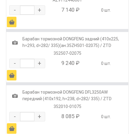
-
+
7 140 ₽
0 шт.
Ä
Барабан тормозной DONGFENG задний (410x225,
1
h=293, d=282/ 335)(ан.35ZHS01-02075) / ZTD
352507-02075
-
+
9 240 ₽
0 шт.
Ä
Барабан тормозной DONGFENG DFL3250AW
1
передний (410x192, h=238, d=282/ 335) / ZTD
352010-01075
-
+
8 085 ₽
0 шт.
Ä