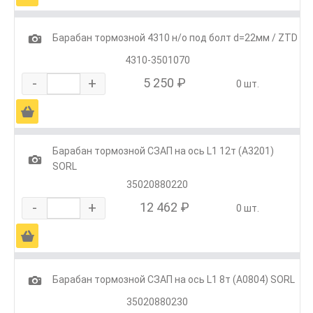
1
Барабан тормозной 4310 н/о под болт d=22мм / ZTD
4310-3501070
-
+
5 250 ₽
0 шт.
Ä
Барабан тормозной СЗАП на ось L1 12т (А3201)
1
SORL
35020880220
-
+
12 462 ₽
0 шт.
Ä
1
Барабан тормозной СЗАП на ось L1 8т (А0804) SORL
35020880230