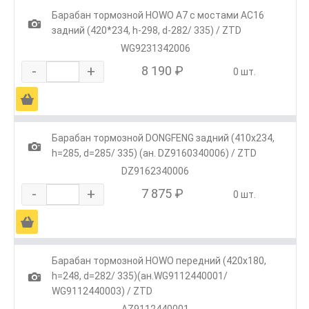
Барабан тормозной HOWO A7 с мостами AC16
1
задний (420*234, h-298, d-282/ 335) / ZTD
WG9231342006
-
+
8 190 ₽
0 шт.
Ä
Барабан тормозной DONGFENG задний (410x234,
1
h=285, d=285/ 335) (ан. DZ9160340006) / ZTD
DZ9162340006
-
+
7 875 ₽
0 шт.
Ä
Барабан тормозной HOWO передний (420x180,
1
h=248, d=282/ 335)(ан.WG9112440001/
WG9112440003) / ZTD
AZ9112440001