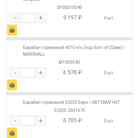
SP00010040
-
+
9 197 ₽
0 шт.
Ä
Барабан тормозной 4310 н/о (под болт d=22мм) /
MARSHALL
M1900540
-
+
6 578 ₽
0 шт.
Ä
Барабан тормозной 53205 Евро / АВТОМАГНАТ
53205-3501070
-
+
6 705 ₽
0 шт.
Ä