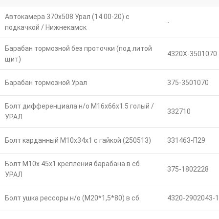
Автокамера 370х508 Урал (14.00-20) с
-
подкачкой / Нижнекамск
Барабан тормозной без проточки (под литой
4320Х-3501070
щит)
Барабан тормозной Урал
375-3501070
Болт дифференциала н/о М16х66х1.5 голый /
332710
УРАЛ
Болт карданный М10х34х1 с гайкой (250513)
331463-П29
Болт М10х 45х1 крепления барабана в сб.
375-1802228
УРАЛ
Болт ушка рессоры н/о (М20*1,5*80) в сб.
4320-2902043-1