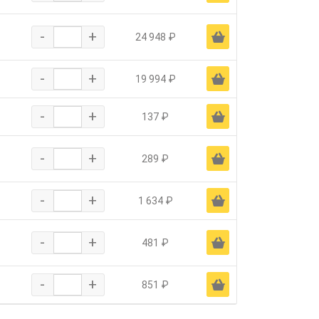
-
+
Ä
24 948 ₽
-
+
Ä
19 994 ₽
-
+
Ä
137 ₽
-
+
Ä
289 ₽
-
+
Ä
1 634 ₽
-
+
Ä
481 ₽
-
+
Ä
851 ₽