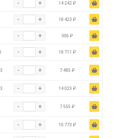
-
+
Ä
14 242 ₽
-
+
Ä
18 423 ₽
-
+
Ä
306 ₽
-
+
Ä
0
18 711 ₽
-
+
Ä
3
7 485 ₽
-
+
Ä
3
14 023 ₽
-
+
Ä
7 555 ₽
-
+
Ä
10 773 ₽