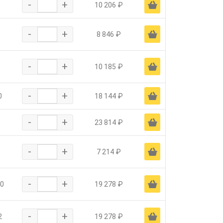
-
+
Ä
10 206 ₽
-
+
Ä
8 846 ₽
-
+
Ä
10 185 ₽
-
+
Ä
0
18 144 ₽
-
+
Ä
23 814 ₽
-
+
Ä
7 214 ₽
-
+
Ä
0
19 278 ₽
-
+
Ä
2
19 278 ₽