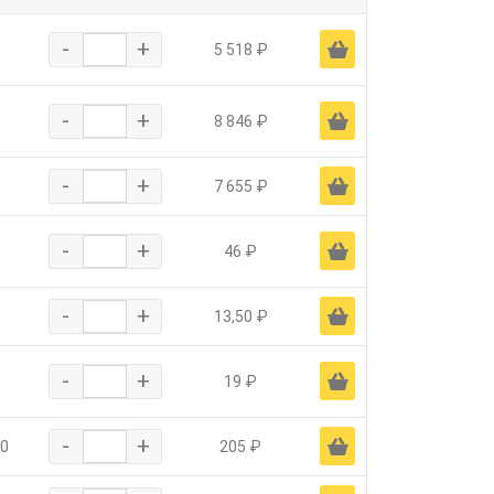
-
+
Ä
5 518 ₽
-
+
Ä
8 846 ₽
-
+
Ä
7 655 ₽
-
+
Ä
46 ₽
-
+
Ä
13,50 ₽
-
+
Ä
19 ₽
-
+
Ä
0
205 ₽