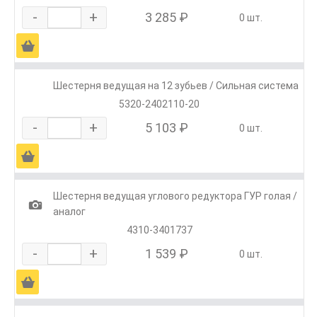
-
+
3 285 ₽
0 шт.
Ä
Шестерня ведущая на 12 зубьев / Сильная система
5320-2402110-20
-
+
5 103 ₽
0 шт.
Ä
Шестерня ведущая углового редуктора ГУР голая /
1
аналог
4310-3401737
-
+
1 539 ₽
0 шт.
Ä