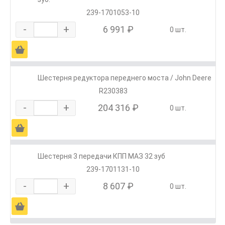
239-1701053-10
-
+
6 991 ₽
0 шт.
Ä
Шестерня редуктора переднего моста / John Deere
R230383
-
+
204 316 ₽
0 шт.
Ä
Шестерня 3 передачи КПП МАЗ 32 зуб
239-1701131-10
-
+
8 607 ₽
0 шт.
Ä