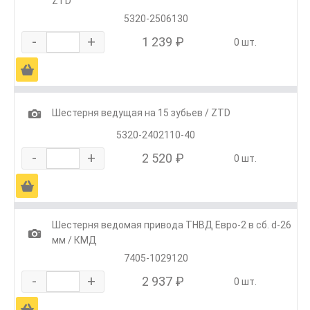
ZTD
5320-2506130
-
+
1 239 ₽
0 шт.
Ä
1
Шестерня ведущая на 15 зубьев / ZTD
5320-2402110-40
-
+
2 520 ₽
0 шт.
Ä
Шестерня ведомая привода ТНВД Евро-2 в сб. d-26
1
мм / КМД
7405-1029120
-
+
2 937 ₽
0 шт.
Ä