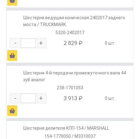
Ä
Шестерня ведущая коническая 2402017 заднего
моста / TRUCKMARK
5320-2402017
-
+
2 829 ₽
0 шт.
Ä
Шестерня 4-й передачи промежуточного вала 44
зуб аналог
238-1701053
-
+
3 913 ₽
0 шт.
Ä
Шестерня делителя КПП-154 / MARSHALL
154-1770050 / M3310037