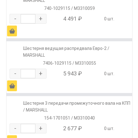
MARSHALL
740-1029115 / M3310059
-
+
4 491 ₽
0 шт.
Ä
Шестерня ведущая распредвала Евро-2 /
MARSHALL
7406-1029115 / M3310055
-
+
5 943 ₽
0 шт.
Ä
Шестерня 3 передачи промежуточного вала на КПП
/ MARSHALL
154-1701051 / M3310040
-
+
2 677 ₽
0 шт.