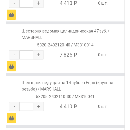
-
+
4 410 ₽
0 шт.
Ä
Шестерня ведомая цилиндрическая 47 зуб. /
MARSHALL
5320-2402120-40 / M3310014
-
+
7 825 ₽
0 шт.
Ä
Шестерня ведущая на 14 зубьев Евро (крупная
резьба) / MARSHALL
53205-2402110-30 / M3310041
-
+
4 410 ₽
0 шт.
Ä