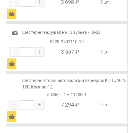
-
+
3 698 ₽
0 шт.
Ä
1
Шестерня ведущая на 13 зубьев / КМД
5320-2402110-10
-
+
3 557 ₽
0 шт.
Ä
Шестерня вторичного вала 6-й передачи КПП JAC N-
120, Компас-12
6DS60T-1701120D-1
-
+
7 294 ₽
0 шт.
Ä