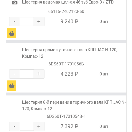
1
Шестерня ведомая цил-ая 46 зуб Евро-3 / ZTD
65115-2402120-60
-
+
9 240 ₽
0 шт.
Ä
Шестерня промежуточного вала КПП JAC N-120,
Компас-12
6DS60T-1701056B
-
+
4 223 ₽
0 шт.
Ä
Шестерня 6-й передачи вторичного вала КПП JAC N-
120, Компас-12
6DS60T-1701054B-1
-
+
7 392 ₽
0 шт.