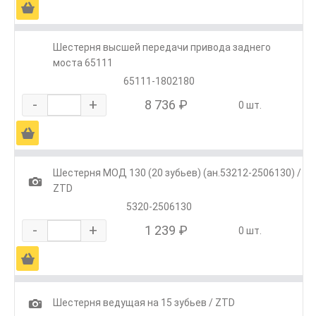
Ä
Шестерня высшей передачи привода заднего
моста 65111
65111-1802180
-
+
8 736 ₽
0 шт.
Ä
Шестерня МОД 130 (20 зубьев) (ан.53212-2506130) /
1
ZTD
5320-2506130
-
+
1 239 ₽
0 шт.
Ä
1
Шестерня ведущая на 15 зубьев / ZTD