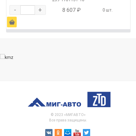
-
+
8 607 ₽
0 шт.
Ä
© 2023 «МИГ-АВТО»
Все права защищены.