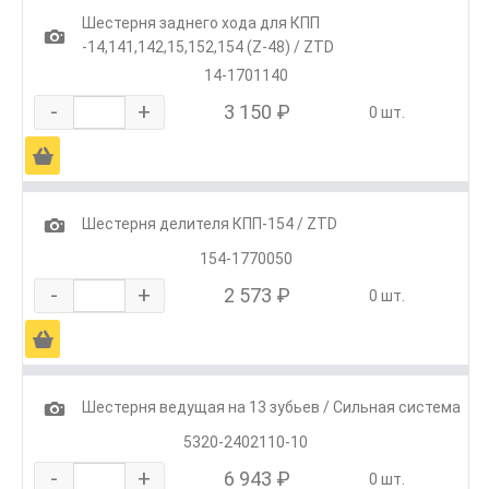
Шестерня заднего хода для КПП
1
-14,141,142,15,152,154 (Z-48) / ZTD
14-1701140
-
+
3 150 ₽
0 шт.
Ä
1
Шестерня делителя КПП-154 / ZTD
154-1770050
-
+
2 573 ₽
0 шт.
Ä
1
Шестерня ведущая на 13 зубьев / Сильная система
5320-2402110-10
-
+
6 943 ₽
0 шт.