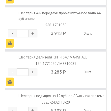
Шестерня 4-й передачи промежуточного вала 44
зуб аналог
238-1701053
-
+
3 913 ₽
0 шт.
Ä
Шестерня делителя КПП-154 / MARSHALL
154-1770050 / M3310037
-
+
3 285 ₽
0 шт.
Ä
Шестерня ведущая на 12 зубьев / Сильная система
5320-2402110-20
-
+
5 103 ₽
0 шт.