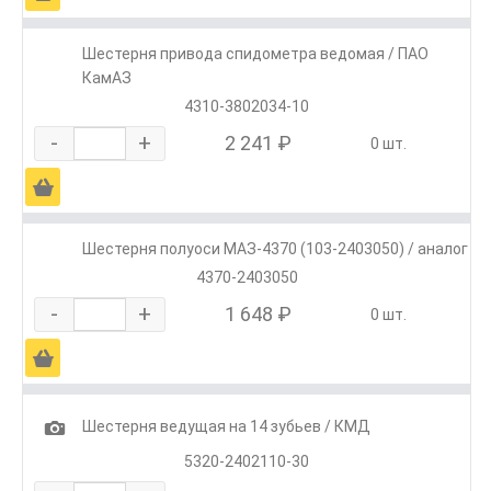
Шестерня привода спидометра ведомая / ПАО
КамАЗ
4310-3802034-10
-
+
2 241 ₽
0 шт.
Ä
Шестерня полуоси МАЗ-4370 (103-2403050) / аналог
4370-2403050
-
+
1 648 ₽
0 шт.
Ä
1
Шестерня ведущая на 14 зубьев / КМД
5320-2402110-30