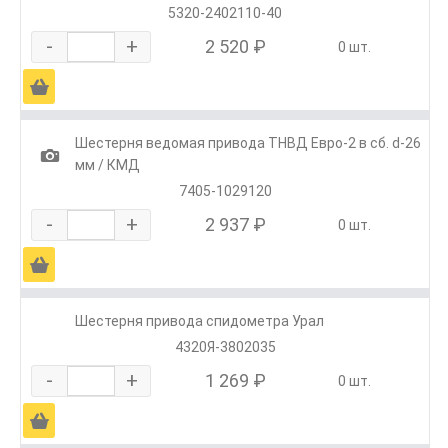
5320-2402110-40
-
+
2 520 ₽
0 шт.
Ä
Шестерня ведомая привода ТНВД Евро-2 в сб. d-26
1
мм / КМД
7405-1029120
-
+
2 937 ₽
0 шт.
Ä
Шестерня привода спидометра Урал
4320Я-3802035
-
+
1 269 ₽
0 шт.
Ä