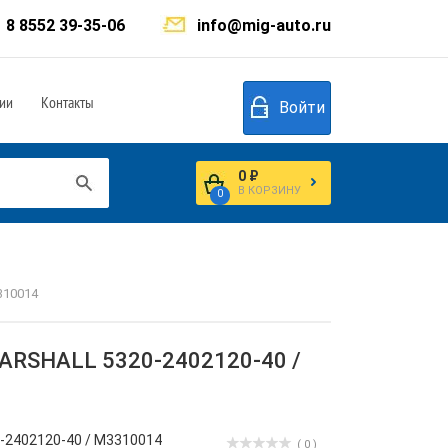
8 8552 39-35-06
info@mig-auto.ru
ии
Контакты
Войти
0 ₽
В КОРЗИНУ
0
310014
MARSHALL 5320-2402120-40 /
-2402120-40 / M3310014
( 0 )