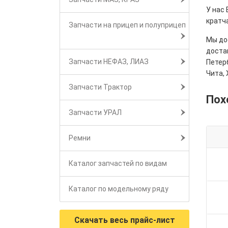
У нас
кратч
Запчасти на прицеп и полуприцеп
Мы дос
достав
Запчасти НЕФАЗ, ЛИАЗ
Петерб
Чита, 
Запчасти Трактор
Пох
Запчасти УРАЛ
Ремни
Каталог запчастей по видам
Каталог по модельному ряду
Скачать весь прайс-лист