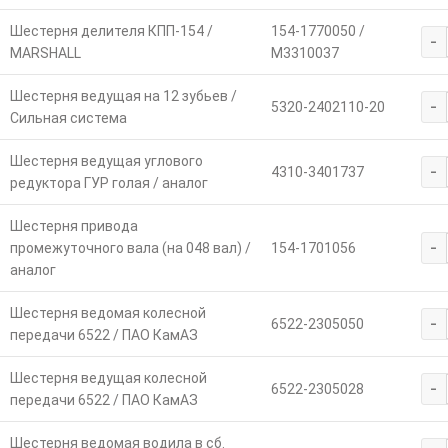
Шестерня делителя КПП-154 /
154-1770050 /
-
MARSHALL
M3310037
Шестерня ведущая на 12 зубьев /
-
5320-2402110-20
Сильная система
Шестерня ведущая углового
-
4310-3401737
редуктора ГУР голая / аналог
Шестерня привода
-
промежуточного вала (на 048 вал) /
154-1701056
аналог
Шестерня ведомая колесной
-
6522-2305050
передачи 6522 / ПАО КамАЗ
Шестерня ведущая колесной
-
6522-2305028
передачи 6522 / ПАО КамАЗ
Шестерня ведомая водила в сб.