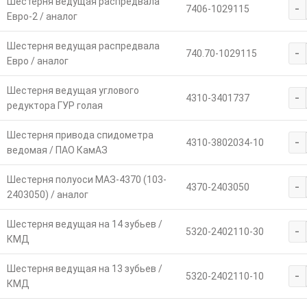
Шестерня ведущая распредвала
-
7406-1029115
Евро-2 / аналог
Шестерня ведущая распредвала
-
740.70-1029115
Евро / аналог
Шестерня ведущая углового
-
4310-3401737
редуктора ГУР голая
Шестерня привода спидометра
-
4310-3802034-10
ведомая / ПАО КамАЗ
Шестерня полуоси МАЗ-4370 (103-
-
4370-2403050
2403050) / аналог
Шестерня ведущая на 14 зубьев /
-
5320-2402110-30
КМД
Шестерня ведущая на 13 зубьев /
-
5320-2402110-10
КМД