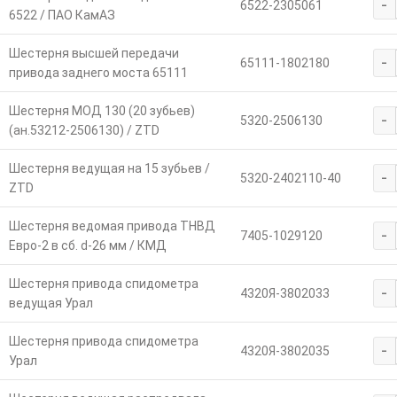
-
6522-2305061
6522 / ПАО КамАЗ
Шестерня высшей передачи
-
65111-1802180
привода заднего моста 65111
Шестерня МОД 130 (20 зубьев)
-
5320-2506130
(ан.53212-2506130) / ZTD
Шестерня ведущая на 15 зубьев /
-
5320-2402110-40
ZTD
Шестерня ведомая привода ТНВД
-
7405-1029120
Евро-2 в сб. d-26 мм / КМД
Шестерня привода спидометра
-
4320Я-3802033
ведущая Урал
Шестерня привода спидометра
-
4320Я-3802035
Урал