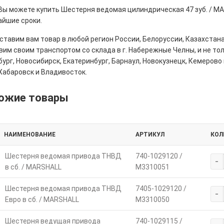
 Вы можете купить Шестерня ведомая цилиндрическая 47 зуб. / MA
айшие сроки.
тавим вам товар в любой регион России, Белоруссии, Казахстана
им своим транспортом со склада в г. Набережные Челны, и не толь
ург, Новосибирск, Екатеринбург, Барнаул, Новокузнецк, Кемерово 
Хабаровск и Владивосток.
ожие товары
НАИМЕНОВАНИЕ
АРТИКУЛ
КОЛ
Шестерня ведомая привода ТНВД
740-1029120 /
-
в сб. / MARSHALL
M3310051
Шестерня ведомая привода ТНВД
7405-1029120 /
-
Евро в сб. / MARSHALL
M3310050
Шестерня ведущая привода
740-1029115 /