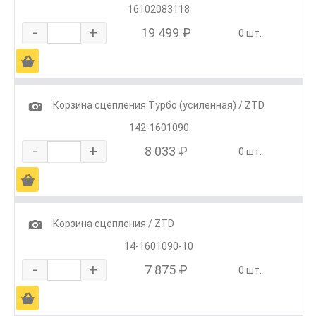
16102083118
-
+
19 499 ₽
0 шт.
Ä
1
Корзина сцепления Турбо (усиленная) / ZTD
142-1601090
-
+
8 033 ₽
0 шт.
Ä
1
Корзина сцепления / ZTD
14-1601090-10
-
+
7 875 ₽
0 шт.
Ä