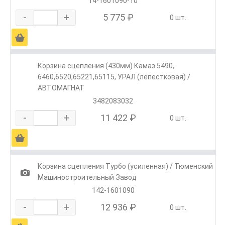
14-1601090-10
-
+
5 775 ₽
0 шт.
Ä
Корзина сцепления (430мм) Камаз 5490,
6460,6520,65221,65115, УРАЛ (лепестковая) /
АВТОМАГНАТ
3482083032
-
+
11 422 ₽
0 шт.
Ä
Корзина сцепления Турбо (усиленная) / Тюменский
1
Машиностроительный Завод
142-1601090
-
+
12 936 ₽
0 шт.