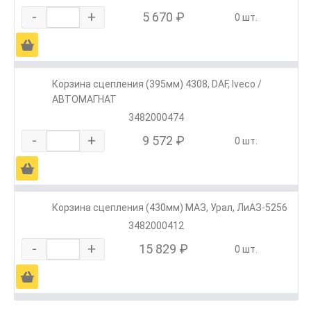
-
+
5 670 ₽
0 шт.
Ä
Корзина сцепления (395мм) 4308, DAF, Iveco /
АВТОМАГНАТ
3482000474
-
+
9 572 ₽
0 шт.
Ä
Корзина сцепления (430мм) МАЗ, Урал, ЛиАЗ-5256
3482000412
-
+
15 829 ₽
0 шт.
Ä