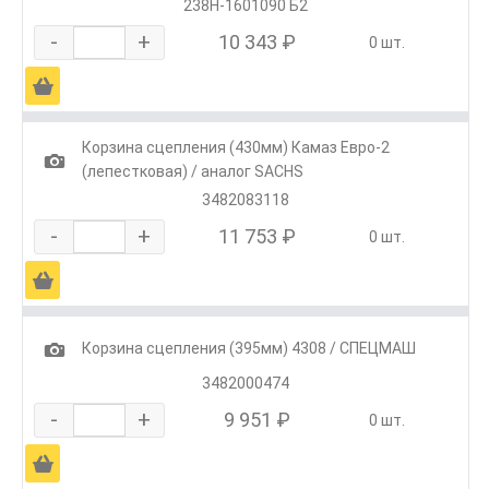
238Н-1601090 Б2
-
+
10 343 ₽
0 шт.
Ä
Корзина сцепления (430мм) Камаз Евро-2
1
(лепестковая) / аналог SACHS
3482083118
-
+
11 753 ₽
0 шт.
Ä
1
Корзина сцепления (395мм) 4308 / СПЕЦМАШ
3482000474
-
+
9 951 ₽
0 шт.
Ä