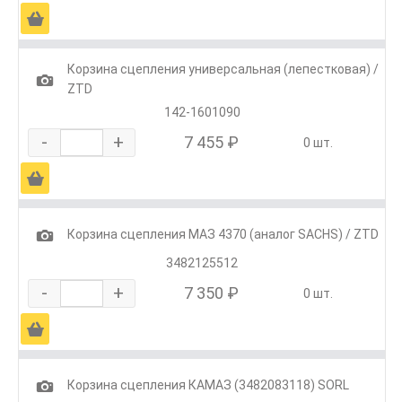
Ä
Корзина сцепления универсальная (лепестковая) /
1
ZTD
142-1601090
-
+
7 455 ₽
0 шт.
Ä
1
Корзина сцепления МАЗ 4370 (аналог SACHS) / ZTD
3482125512
-
+
7 350 ₽
0 шт.
Ä
1
Корзина сцепления КАМАЗ (3482083118) SORL