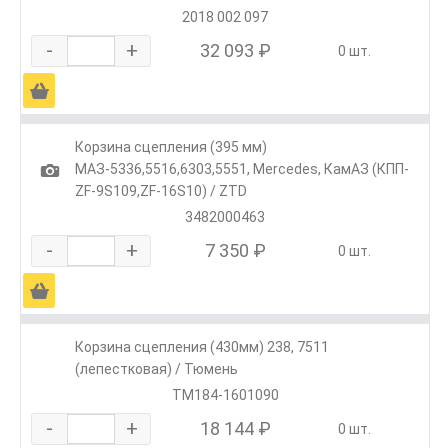
2018 002 097
-
+
32 093 ₽
0 шт.
Ä
Корзина сцепления (395 мм)
1
МАЗ-5336,5516,6303,5551, Mercedes, КамАЗ (КПП-
ZF-9S109,ZF-16S10) / ZTD
3482000463
-
+
7 350 ₽
0 шт.
Ä
Корзина сцепления (430мм) 238, 7511
(лепестковая) / Тюмень
ТМ184-1601090
-
+
18 144 ₽
0 шт.