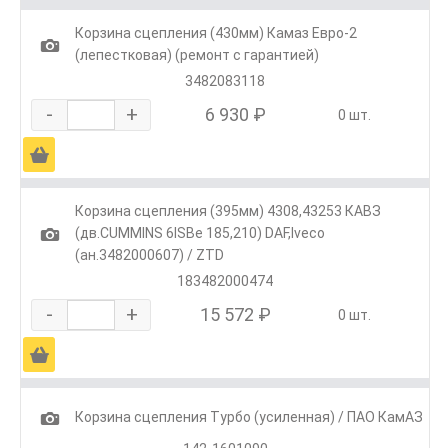
Корзина сцепления (430мм) Камаз Евро-2
1
(лепестковая) (ремонт с гарантией)
3482083118
-
+
6 930 ₽
0 шт.
Ä
Корзина сцепления (395мм) 4308,43253 КАВЗ
1
(дв.CUMMINS 6ISBe 185,210) DAF,Iveco
(ан.3482000607) / ZTD
183482000474
-
+
15 572 ₽
0 шт.
Ä
1
Корзина сцепления Турбо (усиленная) / ПАО КамАЗ