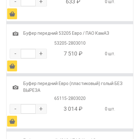
-
+
633 ₽
0 шт.
Ä
1
Буфер передний 53205 Евро / ПАО КамАЗ
53205-2803010
-
+
7 510 ₽
0 шт.
Ä
Буфер передний Евро (пластиковый) голый БЕЗ
1
ВЫРЕЗА
65115-2803020
-
+
3 014 ₽
0 шт.
Ä