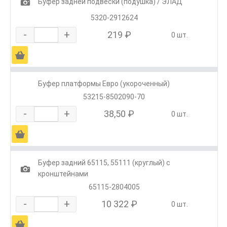
1
Буфер задней подвески (подушка) / ЭЛАД
5320-2912624
-
+
219 ₽
0 шт.
Ä
Буфер платформы Евро (укороченный)
53215-8502090-70
-
+
38,50 ₽
0 шт.
Ä
Буфер задний 65115, 55111 (круглый) с
1
кронштейнами
65115-2804005
-
+
10 322 ₽
0 шт.
Ä