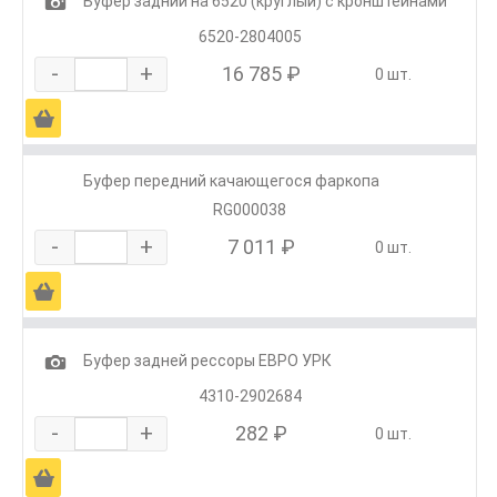
1
Буфер задний на 6520 (круглый) с кронштейнами
6520-2804005
-
+
16 785 ₽
0 шт.
Ä
Буфер передний качающегося фаркопа
RG000038
-
+
7 011 ₽
0 шт.
Ä
1
Буфер задней рессоры ЕВРО УРК
4310-2902684
-
+
282 ₽
0 шт.
Ä