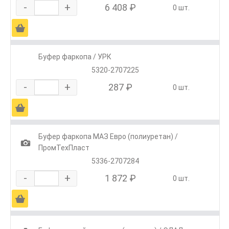
-
+
6 408 ₽
0 шт.
Ä
Буфер фаркопа / УРК
5320-2707225
-
+
287 ₽
0 шт.
Ä
Буфер фаркопа МАЗ Евро (полиуретан) /
1
ПромТехПласт
5336-2707284
-
+
1 872 ₽
0 шт.
Ä