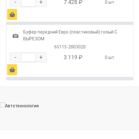
-
+
7 428 ₽
0 шт.
Ä
Буфер передний Евро (пластиковый) голый С
1
ВЫРЕЗОМ
65115-2803020
-
+
3 119 ₽
0 шт.
Ä