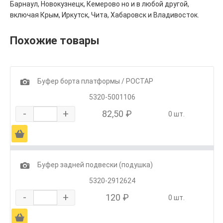
Барнаул, Новокузнецк, Кемерово но и в любой другой,
включая Крым, Иркутск, Чита, Хабаровск и Владивосток.
Похожие товары
1
Буфер борта платформы / РОСТАР
5320-5001106
-
+
82,50 ₽
0 шт.
Ä
1
Буфер задней подвески (подушка)
5320-2912624
-
+
120 ₽
0 шт.
Ä