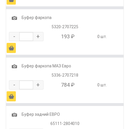
1
Буфер фаркопа
5320-2707225
-
+
193 ₽
0 шт.
Ä
1
Буфер фаркопа МАЗ Евро
5336-2707218
-
+
784 ₽
0 шт.
Ä
1
Буфер задний ЕВРО
65111-2804010