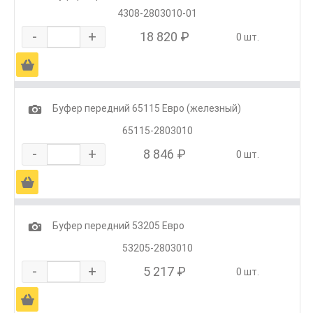
4308-2803010-01
-
+
18 820 ₽
0 шт.
Ä
1
Буфер передний 65115 Евро (железный)
65115-2803010
-
+
8 846 ₽
0 шт.
Ä
1
Буфер передний 53205 Евро
53205-2803010
-
+
5 217 ₽
0 шт.
Ä