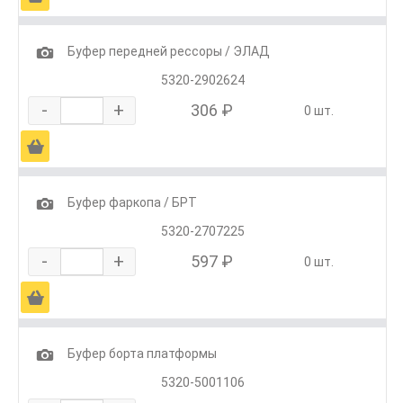
1
Буфер передней рессоры / ЭЛАД
5320-2902624
-
+
306 ₽
0 шт.
Ä
1
Буфер фаркопа / БРТ
5320-2707225
-
+
597 ₽
0 шт.
Ä
1
Буфер борта платформы
5320-5001106