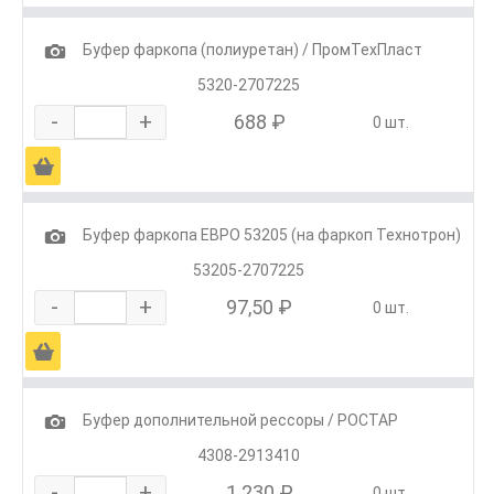
1
Буфер фаркопа (полиуретан) / ПромТехПласт
5320-2707225
-
+
688 ₽
0 шт.
Ä
1
Буфер фаркопа ЕВРО 53205 (на фаркоп Технотрон)
53205-2707225
-
+
97,50 ₽
0 шт.
Ä
1
Буфер дополнительной рессоры / РОСТАР
4308-2913410
-
+
1 230 ₽
0 шт.