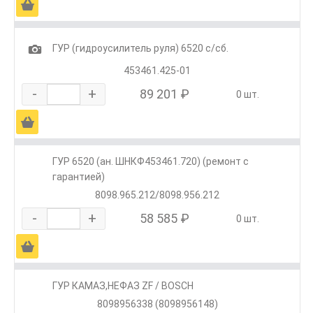
Ä
1
ГУР (гидроусилитель руля) 6520 с/сб.
453461.425-01
-
+
89 201 ₽
0 шт.
Ä
ГУР 6520 (ан. ШНКФ453461.720) (ремонт с
гарантией)
8098.965.212/8098.956.212
-
+
58 585 ₽
0 шт.
Ä
ГУР КАМАЗ,НЕФАЗ ZF / BOSCH
8098956338 (8098956148)