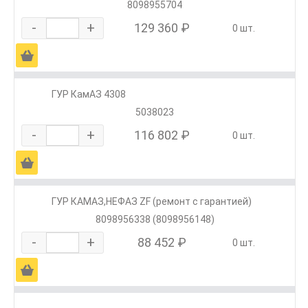
8098955704
-
+
129 360 ₽
0 шт.
Ä
ГУР КамАЗ 4308
5038023
-
+
116 802 ₽
0 шт.
Ä
ГУР КАМАЗ,НЕФАЗ ZF (ремонт с гарантией)
8098956338 (8098956148)
-
+
88 452 ₽
0 шт.
Ä