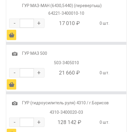
ГУР МАЗ-МАН (6430,5440) (перевертыш)
64221-3400010-10
-
+
17 010 ₽
0 шт.
Ä
1
ГУР МАЗ 500
503-3405010
-
+
21 660 ₽
0 шт.
Ä
1
ГУР (гидроусилитель руля) 4310 / г.Борисов
4310-3400020-03
-
+
128 142 ₽
0 шт.