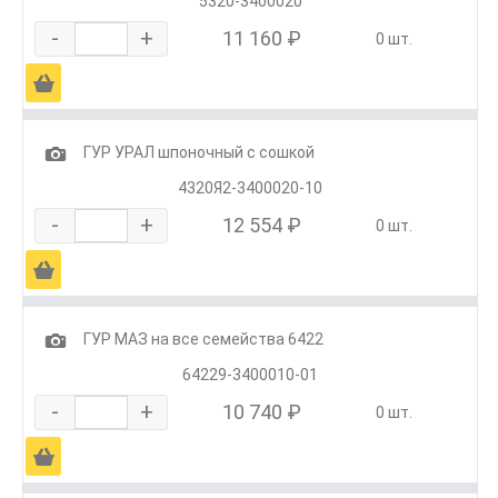
5320-3400020
-
+
11 160 ₽
0 шт.
Ä
1
ГУР УРАЛ шпоночный с сошкой
4320Я2-3400020-10
-
+
12 554 ₽
0 шт.
Ä
1
ГУР МАЗ на все семейства 6422
64229-3400010-01
-
+
10 740 ₽
0 шт.
Ä