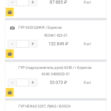
-
+
87 885 ₽
0 шт.
Ä
1
ГУР 6520 ШНКФ / Борисов
453461.425-01
-
+
132 849 ₽
0 шт.
Ä
ГУР (гидроусилитель руля) 6540 / г.Борисов
6540-3400020-01
-
+
53 073 ₽
0 шт.
Ä
ГУР НЕФАЗ 5297, ЛИАЗ / BOSCH