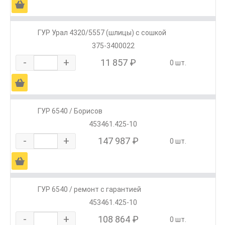
Ä
ГУР Урал 4320/5557 (шлицы) с сошкой
375-3400022
-
+
11 857 ₽
0 шт.
Ä
ГУР 6540 / Борисов
453461.425-10
-
+
147 987 ₽
0 шт.
Ä
ГУР 6540 / ремонт с гарантией
453461.425-10
-
+
108 864 ₽
0 шт.