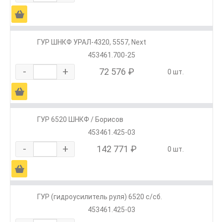
Ä
ГУР ШНКФ УРАЛ-4320, 5557, Next
453461.700-25
-
+
72 576 ₽
0 шт.
Ä
ГУР 6520 ШНКФ / Борисов
453461.425-03
-
+
142 771 ₽
0 шт.
Ä
ГУР (гидроусилитель руля) 6520 с/сб.
453461.425-03