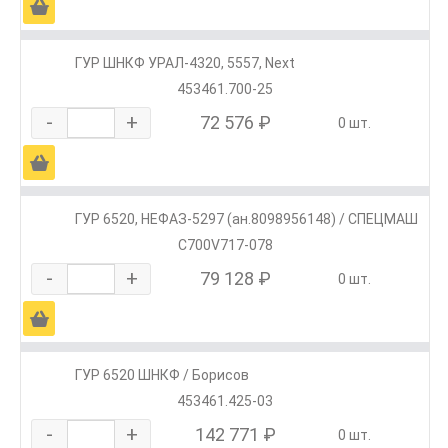
Ä
ГУР ШНКФ УРАЛ-4320, 5557, Next
453461.700-25
-
+
72 576 ₽
0 шт.
Ä
ГУР 6520, НЕФАЗ-5297 (ан.8098956148) / СПЕЦМАШ
С700V717-078
-
+
79 128 ₽
0 шт.
Ä
ГУР 6520 ШНКФ / Борисов
453461.425-03
-
+
142 771 ₽
0 шт.