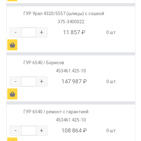
ГУР Урал 4320/5557 (шлицы) с сошкой
375-3400022
-
+
11 857 ₽
0 шт.
Ä
ГУР 6540 / Борисов
453461.425-10
-
+
147 987 ₽
0 шт.
Ä
ГУР 6540 / ремонт с гарантией
453461.425-10
-
+
108 864 ₽
0 шт.