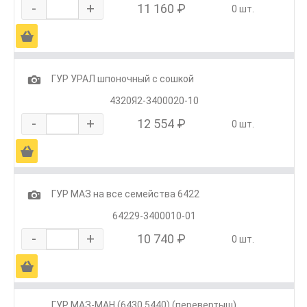
-
+
11 160 ₽
0 шт.
Ä
1
ГУР УРАЛ шпоночный с сошкой
4320Я2-3400020-10
-
+
12 554 ₽
0 шт.
Ä
1
ГУР МАЗ на все семейства 6422
64229-3400010-01
-
+
10 740 ₽
0 шт.
Ä
ГУР МАЗ-МАН (6430,5440) (перевертыш)