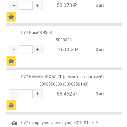
-
+
53 073 ₽
0 шт.
Ä
ГУР КамАЗ 4308
5038023
-
+
116 802 ₽
0 шт.
Ä
ГУР КАМАЗ,НЕФАЗ ZF (ремонт с гарантией)
8098956338 (8098956148)
-
+
88 452 ₽
0 шт.
Ä
1
ГУР (гидроусилитель руля) 4310-01 с/сб.