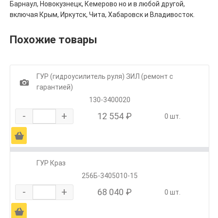
Барнаул, Новокузнецк, Кемерово но и в любой другой,
включая Крым, Иркутск, Чита, Хабаровск и Владивосток.
Похожие товары
ГУР (гидроусилитель руля) ЗИЛ (ремонт с
1
гарантией)
130-3400020
-
+
12 554 ₽
0 шт.
Ä
ГУР Краз
256Б-3405010-15
-
+
68 040 ₽
0 шт.
Ä