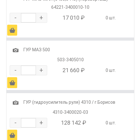
64221-3400010-10
-
+
17 010 ₽
0 шт.
Ä
1
ГУР МАЗ 500
503-3405010
-
+
21 660 ₽
0 шт.
Ä
1
ГУР (гидроусилитель руля) 4310 / г.Борисов
4310-3400020-03
-
+
128 142 ₽
0 шт.
Ä