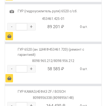
1
ГУР (гидроусилитель руля) 6520 с/сб.
453461.425-01
-
+
89 201 ₽
0 шт.
Ä
ГУР 6520 (ан. ШНКФ453461.720) (ремонт с
гарантией)
8098.965.212/8098.956.212
-
+
58 585 ₽
0 шт.
Ä
ГУР КАМАЗ,НЕФАЗ ZF / BOSCH
8098956338 (8098956148)
-
+
164 430 ₽
0 шт.