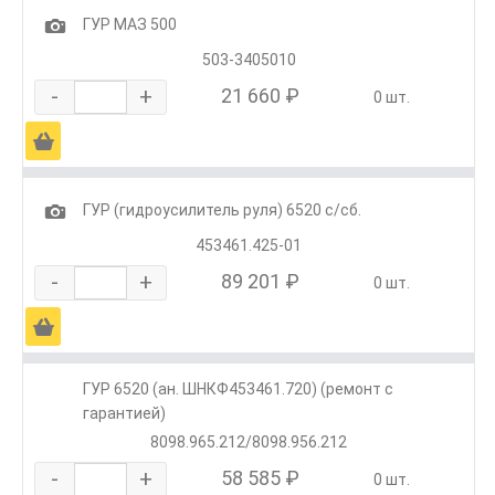
1
ГУР МАЗ 500
503-3405010
-
+
21 660 ₽
0 шт.
Ä
1
ГУР (гидроусилитель руля) 6520 с/сб.
453461.425-01
-
+
89 201 ₽
0 шт.
Ä
ГУР 6520 (ан. ШНКФ453461.720) (ремонт с
гарантией)
8098.965.212/8098.956.212
-
+
58 585 ₽
0 шт.