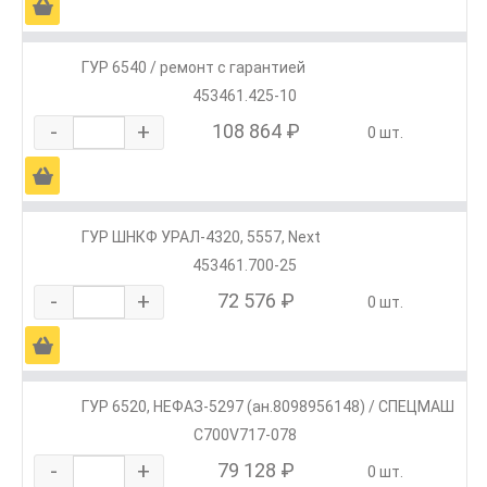
Ä
ГУР 6540 / ремонт с гарантией
453461.425-10
-
+
108 864 ₽
0 шт.
Ä
ГУР ШНКФ УРАЛ-4320, 5557, Next
453461.700-25
-
+
72 576 ₽
0 шт.
Ä
ГУР 6520, НЕФАЗ-5297 (ан.8098956148) / СПЕЦМАШ
С700V717-078
-
+
79 128 ₽
0 шт.