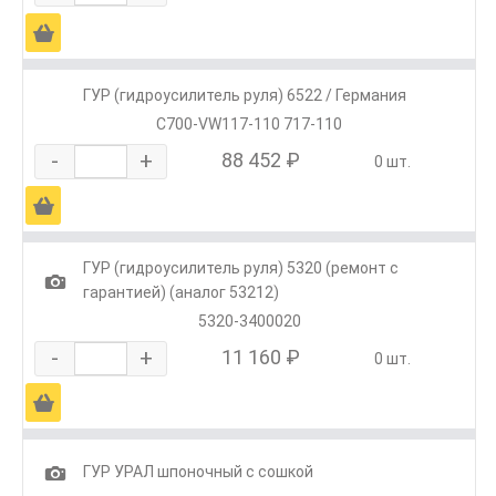
Ä
ГУР (гидроусилитель руля) 6522 / Германия
С700-VW117-110 717-110
-
+
88 452 ₽
0 шт.
Ä
ГУР (гидроусилитель руля) 5320 (ремонт с
1
гарантией) (аналог 53212)
5320-3400020
-
+
11 160 ₽
0 шт.
Ä
1
ГУР УРАЛ шпоночный с сошкой