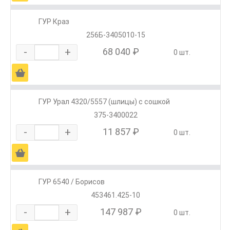
ГУР Краз
256Б-3405010-15
-
+
68 040 ₽
0 шт.
Ä
ГУР Урал 4320/5557 (шлицы) с сошкой
375-3400022
-
+
11 857 ₽
0 шт.
Ä
ГУР 6540 / Борисов
453461.425-10
-
+
147 987 ₽
0 шт.