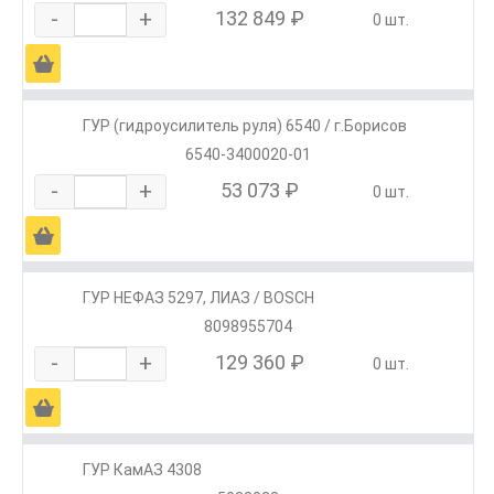
-
+
132 849 ₽
0 шт.
Ä
ГУР (гидроусилитель руля) 6540 / г.Борисов
6540-3400020-01
-
+
53 073 ₽
0 шт.
Ä
ГУР НЕФАЗ 5297, ЛИАЗ / BOSCH
8098955704
-
+
129 360 ₽
0 шт.
Ä
ГУР КамАЗ 4308