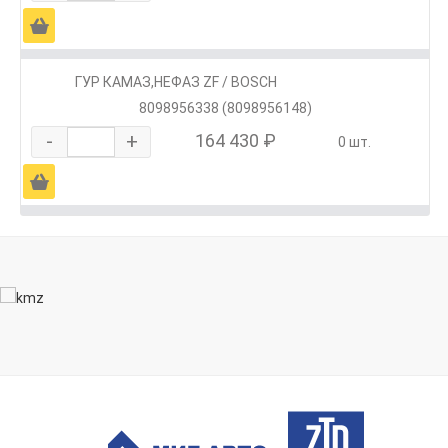
Ä
ГУР КАМАЗ,НЕФАЗ ZF / BOSCH
8098956338 (8098956148)
-
+
164 430 ₽
0 шт.
Ä