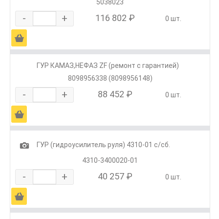
5038023
-
+
116 802 ₽
0 шт.
Ä
ГУР КАМАЗ,НЕФАЗ ZF (ремонт с гарантией)
8098956338 (8098956148)
-
+
88 452 ₽
0 шт.
Ä
1
ГУР (гидроусилитель руля) 4310-01 с/сб.
4310-3400020-01
-
+
40 257 ₽
0 шт.
Ä