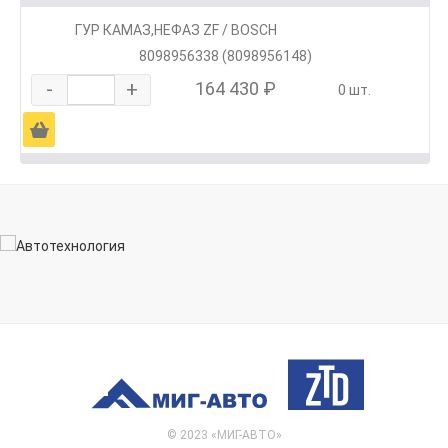
ГУР КАМАЗ,НЕФАЗ ZF / BOSCH
8098956338 (8098956148)
-
+
164 430 ₽
0 шт.
Ä
© 2023 «МИГ-АВТО»