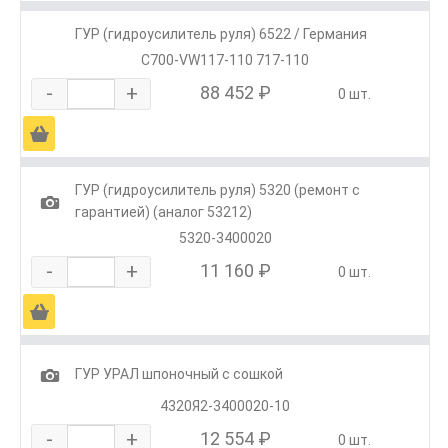
ГУР (гидроусилитель руля) 6522 / Германия
С700-VW117-110 717-110
-
+
88 452 ₽
0 шт.
Ä
ГУР (гидроусилитель руля) 5320 (ремонт с
1
гарантией) (аналог 53212)
5320-3400020
-
+
11 160 ₽
0 шт.
Ä
1
ГУР УРАЛ шпоночный с сошкой
4320Я2-3400020-10
-
+
12 554 ₽
0 шт.