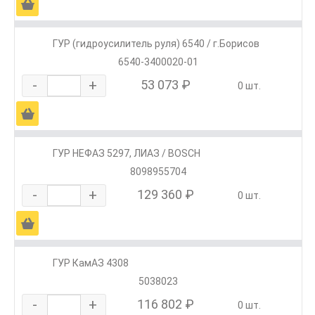
Ä
ГУР (гидроусилитель руля) 6540 / г.Борисов
6540-3400020-01
-
+
53 073 ₽
0 шт.
Ä
ГУР НЕФАЗ 5297, ЛИАЗ / BOSCH
8098955704
-
+
129 360 ₽
0 шт.
Ä
ГУР КамАЗ 4308
5038023
-
+
116 802 ₽
0 шт.