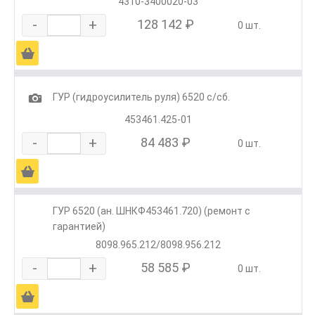
4310-3400020-03
-
+
128 142 ₽
0 шт.
Ä
1
ГУР (гидроусилитель руля) 6520 с/сб.
453461.425-01
-
+
84 483 ₽
0 шт.
Ä
ГУР 6520 (ан. ШНКФ453461.720) (ремонт с
гарантией)
8098.965.212/8098.956.212
-
+
58 585 ₽
0 шт.
Ä