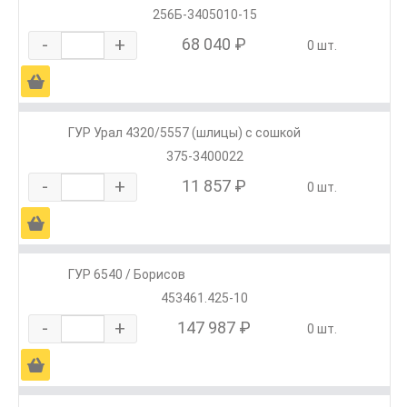
256Б-3405010-15
-
+
68 040 ₽
0 шт.
Ä
ГУР Урал 4320/5557 (шлицы) с сошкой
375-3400022
-
+
11 857 ₽
0 шт.
Ä
ГУР 6540 / Борисов
453461.425-10
-
+
147 987 ₽
0 шт.
Ä