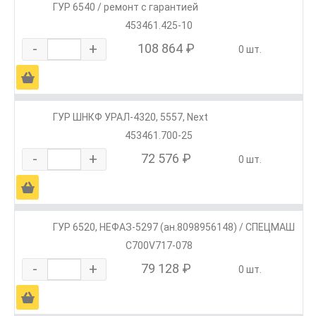
ГУР 6540 / ремонт с гарантией
453461.425-10
-
+
108 864 ₽
0 шт.
Ä
ГУР ШНКФ УРАЛ-4320, 5557, Next
453461.700-25
-
+
72 576 ₽
0 шт.
Ä
ГУР 6520, НЕФАЗ-5297 (ан.8098956148) / СПЕЦМАШ
С700V717-078
-
+
79 128 ₽
0 шт.
Ä