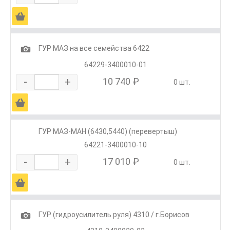
Ä
1
ГУР МАЗ на все семейства 6422
64229-3400010-01
-
+
10 740 ₽
0 шт.
Ä
ГУР МАЗ-МАН (6430,5440) (перевертыш)
64221-3400010-10
-
+
17 010 ₽
0 шт.
Ä
1
ГУР (гидроусилитель руля) 4310 / г.Борисов