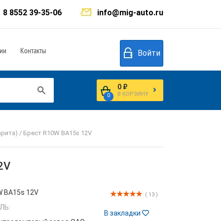
8 8552 39-35-06
info@mig-auto.ru
ии
Контакты
Войти
0 ₽
В КОРЗИНУ
0
арита) / Брест R10W BA15s 12V
2V
 BA15s 12V
( 13 )
ЛЬ:
В закладки