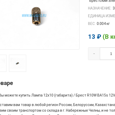
Брестский эл
НАЗНАЧЕНИЕ:
3
ЕДИНИЦА ИЗМЕ
ВЕС:
0.004 кг
13 ₽
(В к
-
оваре
Вы можете купить Лампа 12х10 (габарита) / Брест R10W BA15s 12V
тавим вам товар в любой регион России, Белоруссии, Казахстана
им своим транспортом со склада в г. Набережные Челны, и не толь