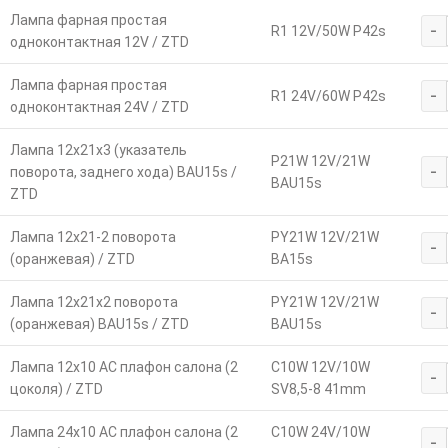
Лампа фарная простая
-
R1 12V/50W P42s
одноконтактная 12V / ZTD
Лампа фарная простая
-
R1 24V/60W P42s
одноконтактная 24V / ZTD
Лампа 12х21х3 (указатель
P21W 12V/21W
-
поворота, заднего хода) BAU15s /
BAU15s
ZTD
Лампа 12х21-2 поворота
PY21W 12V/21W
-
(оранжевая) / ZTD
BA15s
Лампа 12х21х2 поворота
PY21W 12V/21W
-
(оранжевая) BAU15s / ZTD
BAU15s
Лампа 12х10 АС плафон салона (2
C10W 12V/10W
-
цоколя) / ZTD
SV8,5-8 41mm
Лампа 24х10 АС плафон салона (2
C10W 24V/10W
-