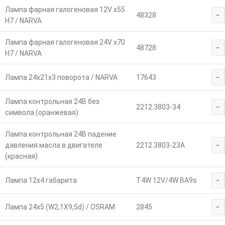
Лампа фарная галогеновая 12V х55
-
48328
Н7 / NARVA
Лампа фарная галогеновая 24V х70
-
48728
Н7 / NARVA
-
Лампа 24х21х3 поворота / NARVA
17643
Лампа контрольная 24В без
-
2212.3803-34
символа (оранжевая)
Лампа контрольная 24В падение
-
давления масла в двигателе
2212.3803-23А
(красная)
-
Лампа 12х4 габарита
T4W 12V/4W BA9s
-
Лампа 24х5 (W2,1Х9,5d) / OSRAM
2845