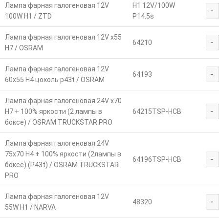
Лампа фарная галогеновая 12V
H1 12V/100W
-
100W Н1 / ZTD
P14.5s
Лампа фарная галогеновая 12V х55
-
64210
Н7 / OSRAM
Лампа фарная галогеновая 12V
-
64193
60х55 Н4 цоколь p43t / OSRAM
Лампа фарная галогеновая 24V х70
-
Н7 + 100% яркости (2 лампы в
64215TSP-HCB
боксе) / OSRAM TRUCKSTAR PRO
Лампа фарная галогеновая 24V
75х70 Н4 + 100% яркости (2лампы в
-
64196TSP-HCB
боксе) (Р43t) / OSRAM TRUCKSTAR
PRO
Лампа фарная галогеновая 12V
-
48320
55W Н1 / NARVA