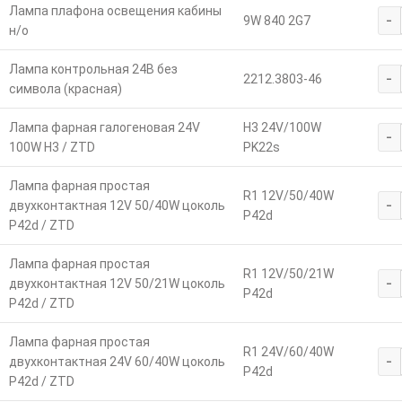
Лампа плафона освещения кабины
-
9W 840 2G7
н/о
Лампа контрольная 24В без
-
2212.3803-46
символа (красная)
Лампа фарная галогеновая 24V
H3 24V/100W
-
100W H3 / ZTD
PK22s
Лампа фарная простая
R1 12V/50/40W
-
двухконтактная 12V 50/40W цоколь
P42d
P42d / ZTD
Лампа фарная простая
R1 12V/50/21W
-
двухконтактная 12V 50/21W цоколь
P42d
P42d / ZTD
Лампа фарная простая
R1 24V/60/40W
-
двухконтактная 24V 60/40W цоколь
P42d
P42d / ZTD