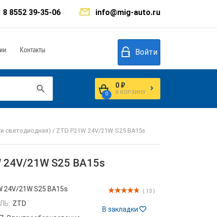
8 8552 39-35-06
info@mig-auto.ru
ии
Контакты
Войти
0 ₽
В КОРЗИНУ
0
ти светодиодная) / ZTD P21W 24V/21W S25 BA15s
W 24V/21W S25 BA15s
 24V/21W S25 BA15s
( 13 )
ЛЬ:
ZTD
В закладки