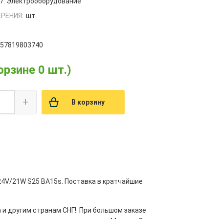
7. Электрооборудование
РЕНИЯ:
шт
657819803740
орзине 0 шт.)
+
В корзину
24V/21W S25 BA15s. Поставка в кратчайшие
 и другим странам СНГ!. При большом заказе