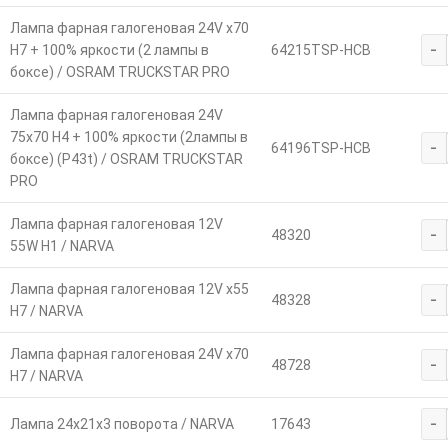
Лампа фарная галогеновая 24V х70
-
Н7 + 100% яркости (2 лампы в
64215TSP-HCB
боксе) / OSRAM TRUCKSTAR PRO
Лампа фарная галогеновая 24V
75х70 Н4 + 100% яркости (2лампы в
-
64196TSP-HCB
боксе) (Р43t) / OSRAM TRUCKSTAR
PRO
Лампа фарная галогеновая 12V
-
48320
55W Н1 / NARVA
Лампа фарная галогеновая 12V х55
-
48328
Н7 / NARVA
Лампа фарная галогеновая 24V х70
-
48728
Н7 / NARVA
-
Лампа 24х21х3 поворота / NARVA
17643