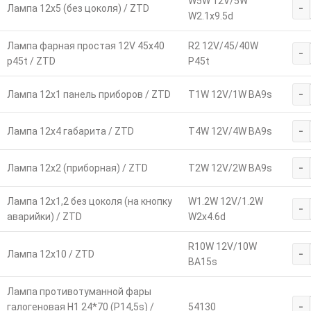
W5W 12V/5W
-
Лампа 12х5 (без цоколя) / ZTD
W2.1x9.5d
Лампа фарная простая 12V 45х40
R2 12V/45/40W
-
p45t / ZTD
P45t
-
Лампа 12х1 панель приборов / ZTD
T1W 12V/1W BA9s
-
Лампа 12х4 габарита / ZTD
T4W 12V/4W BA9s
-
Лампа 12х2 (приборная) / ZTD
T2W 12V/2W BA9s
Лампа 12х1,2 без цоколя (на кнопку
W1.2W 12V/1.2W
-
аварийки) / ZTD
W2x4.6d
R10W 12V/10W
-
Лампа 12х10 / ZTD
BA15s
Лампа противотуманной фары
-
галогеновая Н1 24*70 (P14,5s) /
54130