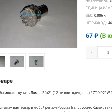
НАЗНАЧЕНИЕ:
3
ЕДИНИЦА ИЗМЕ
ВЕС:
0.006 кг
ШТРИХКОД:
4
67 ₽
(В к
-
оваре
 Вы можете купить Лампа 24х21 (12-ти светодиодная) / ZTD P21W 
тавим вам товар в любой регион России, Белоруссии, Казахстана