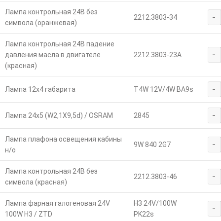
Лампа контрольная 24В без
-
2212.3803-34
символа (оранжевая)
Лампа контрольная 24В падение
-
давления масла в двигателе
2212.3803-23А
(красная)
-
Лампа 12х4 габарита
T4W 12V/4W BA9s
-
Лампа 24х5 (W2,1Х9,5d) / OSRAM
2845
Лампа плафона освещения кабины
-
9W 840 2G7
н/о
Лампа контрольная 24В без
-
2212.3803-46
символа (красная)
Лампа фарная галогеновая 24V
H3 24V/100W
-
100W H3 / ZTD
PK22s