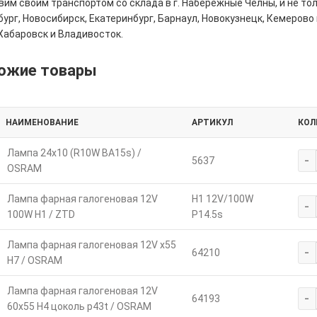
им своим транспортом со склада в г. Набережные Челны, и не толь
ург, Новосибирск, Екатеринбург, Барнаул, Новокузнецк, Кемерово 
Хабаровск и Владивосток.
ожие товары
НАИМЕНОВАНИЕ
АРТИКУЛ
КОЛ
Лампа 24х10 (R10W BA15s) /
-
5637
OSRAM
Лампа фарная галогеновая 12V
H1 12V/100W
-
100W Н1 / ZTD
P14.5s
Лампа фарная галогеновая 12V х55
-
64210
Н7 / OSRAM
Лампа фарная галогеновая 12V
-
64193
60х55 Н4 цоколь p43t / OSRAM