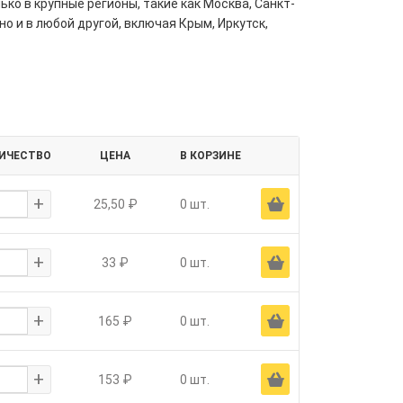
ко в крупные регионы, такие как Москва, Санкт-
но и в любой другой, включая Крым, Иркутск,
ИЧЕСТВО
ЦЕНА
В КОРЗИНЕ
+
Ä
25,50 ₽
0 шт.
+
Ä
33 ₽
0 шт.
+
Ä
165 ₽
0 шт.
+
Ä
153 ₽
0 шт.