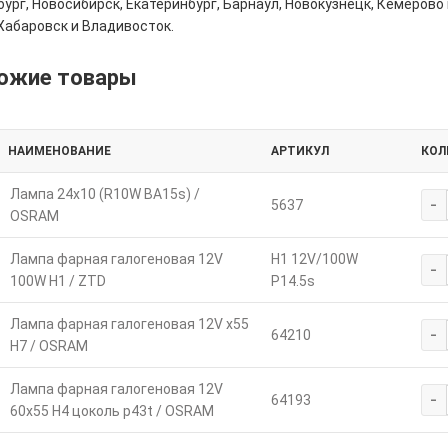
ург, Новосибирск, Екатеринбург, Барнаул, Новокузнецк, Кемерово 
Хабаровск и Владивосток.
ожие товары
НАИМЕНОВАНИЕ
АРТИКУЛ
КОЛ
Лампа 24х10 (R10W BA15s) /
-
5637
OSRAM
Лампа фарная галогеновая 12V
H1 12V/100W
-
100W Н1 / ZTD
P14.5s
Лампа фарная галогеновая 12V х55
-
64210
Н7 / OSRAM
Лампа фарная галогеновая 12V
-
64193
60х55 Н4 цоколь p43t / OSRAM