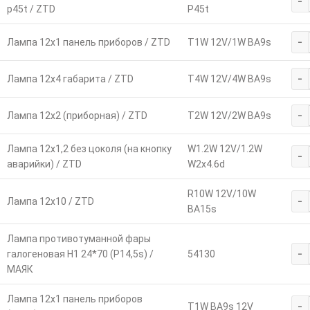
-
p45t / ZTD
P45t
-
Лампа 12х1 панель приборов / ZTD
T1W 12V/1W BA9s
-
Лампа 12х4 габарита / ZTD
T4W 12V/4W BA9s
-
Лампа 12х2 (приборная) / ZTD
T2W 12V/2W BA9s
Лампа 12х1,2 без цоколя (на кнопку
W1.2W 12V/1.2W
-
аварийки) / ZTD
W2x4.6d
R10W 12V/10W
-
Лампа 12х10 / ZTD
BA15s
Лампа противотуманной фары
-
галогеновая Н1 24*70 (P14,5s) /
54130
МАЯК
Лампа 12х1 панель приборов
-
T1W BA9s 12V