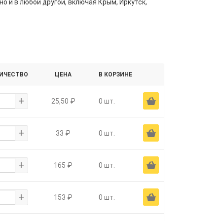
но и в любой другой, включая Крым, Иркутск,
ИЧЕСТВО
ЦЕНА
В КОРЗИНЕ
+
Ä
25,50 ₽
0 шт.
+
Ä
33 ₽
0 шт.
+
Ä
165 ₽
0 шт.
+
Ä
153 ₽
0 шт.