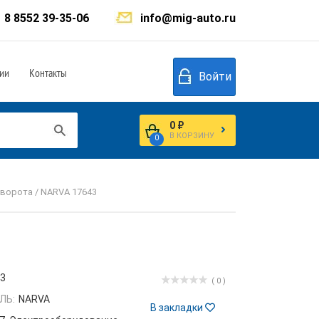
8 8552 39-35-06
info@mig-auto.ru
ии
Контакты
Войти
0 ₽
В КОРЗИНУ
0
оворота / NARVA 17643
43
( 0 )
ЛЬ:
NARVA
В закладки