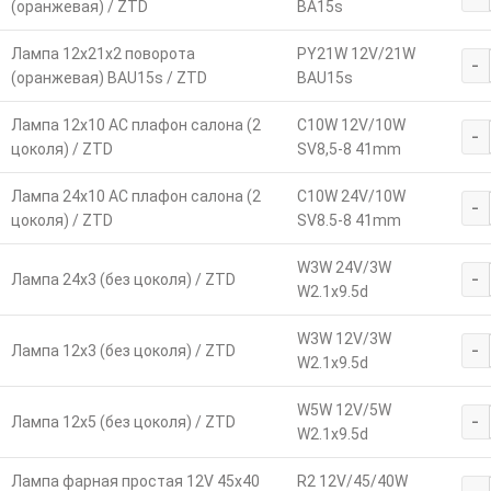
(оранжевая) / ZTD
BA15s
Лампа 12х21х2 поворота
PY21W 12V/21W
-
(оранжевая) BAU15s / ZTD
BAU15s
Лампа 12х10 АС плафон салона (2
C10W 12V/10W
-
цоколя) / ZTD
SV8,5-8 41mm
Лампа 24х10 АС плафон салона (2
C10W 24V/10W
-
цоколя) / ZTD
SV8.5-8 41mm
W3W 24V/3W
-
Лампа 24х3 (без цоколя) / ZTD
W2.1x9.5d
W3W 12V/3W
-
Лампа 12х3 (без цоколя) / ZTD
W2.1x9.5d
W5W 12V/5W
-
Лампа 12х5 (без цоколя) / ZTD
W2.1x9.5d
Лампа фарная простая 12V 45х40
R2 12V/45/40W