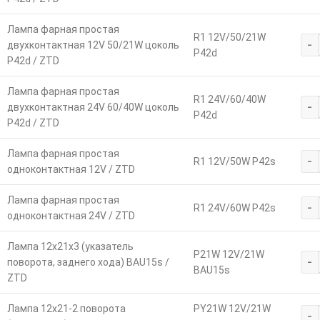
Лампа фарная простая
R1 12V/50/21W
-
двухконтактная 12V 50/21W цоколь
P42d
P42d / ZTD
Лампа фарная простая
R1 24V/60/40W
-
двухконтактная 24V 60/40W цоколь
P42d
P42d / ZTD
Лампа фарная простая
-
R1 12V/50W P42s
одноконтактная 12V / ZTD
Лампа фарная простая
-
R1 24V/60W P42s
одноконтактная 24V / ZTD
Лампа 12х21х3 (указатель
P21W 12V/21W
-
поворота, заднего хода) BAU15s /
BAU15s
ZTD
Лампа 12х21-2 поворота
PY21W 12V/21W
-