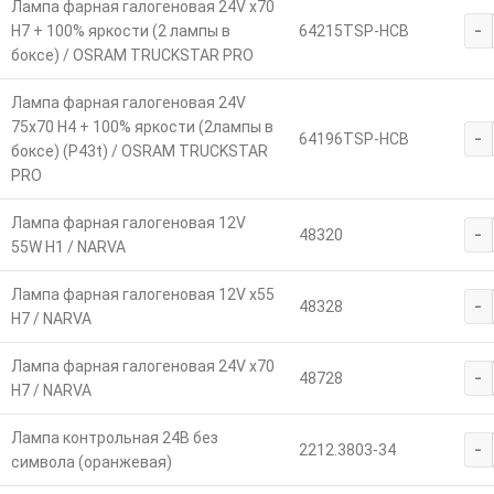
Лампа фарная галогеновая 24V х70
-
Н7 + 100% яркости (2 лампы в
64215TSP-HCB
боксе) / OSRAM TRUCKSTAR PRO
Лампа фарная галогеновая 24V
75х70 Н4 + 100% яркости (2лампы в
-
64196TSP-HCB
боксе) (Р43t) / OSRAM TRUCKSTAR
PRO
Лампа фарная галогеновая 12V
-
48320
55W Н1 / NARVA
Лампа фарная галогеновая 12V х55
-
48328
Н7 / NARVA
Лампа фарная галогеновая 24V х70
-
48728
Н7 / NARVA
Лампа контрольная 24В без
-
2212.3803-34
символа (оранжевая)