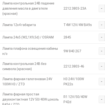
Лампа контрольная 24В падение
-
давления масла в двигателе
2212.3803-23А
(красная)
-
Лампа 12х4 габарита
T4W 12V/4W BA9s
-
Лампа 24х5 (W2,1Х9,5d) / OSRAM
2845
Лампа плафона освещения кабины
-
9W 840 2G7
н/о
Лампа контрольная 24В без
-
2212.3803-46
символа (красная)
Лампа фарная галогеновая 24V
H3 24V/100W
-
100W H3 / ZTD
PK22s
Лампа фарная простая
R1 12V/50/40W
-
двухконтактная 12V 50/40W цоколь
P42d
P42d / ZTD