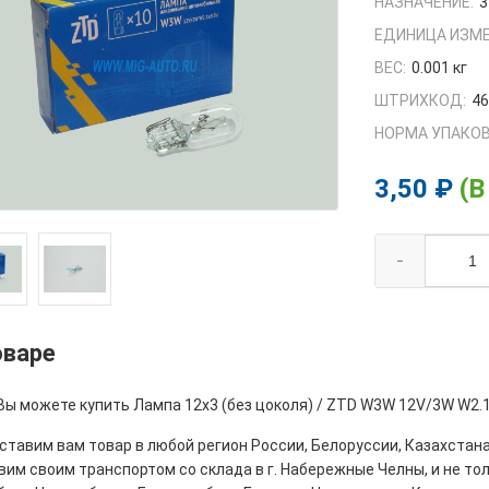
НАЗНАЧЕНИЕ:
3
ЕДИНИЦА ИЗМЕ
ВЕС:
0.001 кг
ШТРИХКОД:
4
НОРМА УПАКОВ
3,50 ₽
(В
-
оваре
Вы можете купить Лампа 12х3 (без цоколя) / ZTD W3W 12V/3W W2.1
тавим вам товар в любой регион России, Белоруссии, Казахстана
им своим транспортом со склада в г. Набережные Челны, и не толь