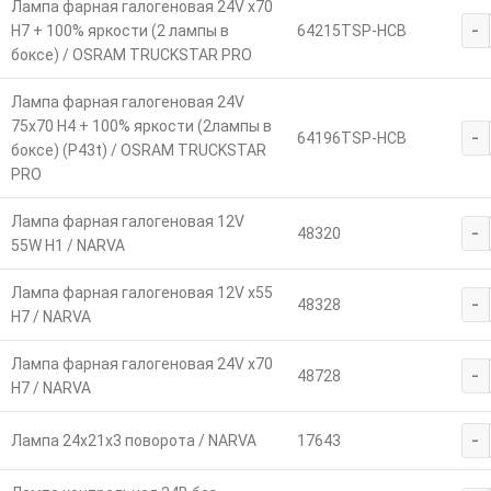
Лампа фарная галогеновая 24V х70
-
Н7 + 100% яркости (2 лампы в
64215TSP-HCB
боксе) / OSRAM TRUCKSTAR PRO
Лампа фарная галогеновая 24V
75х70 Н4 + 100% яркости (2лампы в
-
64196TSP-HCB
боксе) (Р43t) / OSRAM TRUCKSTAR
PRO
Лампа фарная галогеновая 12V
-
48320
55W Н1 / NARVA
Лампа фарная галогеновая 12V х55
-
48328
Н7 / NARVA
Лампа фарная галогеновая 24V х70
-
48728
Н7 / NARVA
-
Лампа 24х21х3 поворота / NARVA
17643