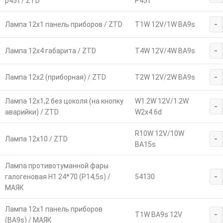
p45t / ZTD
P45t
-
Лампа 12х1 панель приборов / ZTD
T1W 12V/1W BA9s
-
Лампа 12х4 габарита / ZTD
T4W 12V/4W BA9s
-
Лампа 12х2 (приборная) / ZTD
T2W 12V/2W BA9s
Лампа 12х1,2 без цоколя (на кнопку
W1.2W 12V/1.2W
-
аварийки) / ZTD
W2x4.6d
R10W 12V/10W
-
Лампа 12х10 / ZTD
BA15s
Лампа противотуманной фары
-
галогеновая Н1 24*70 (P14,5s) /
54130
МАЯК
Лампа 12х1 панель приборов
-
T1W BA9s 12V
(ВА9s) / МАЯК