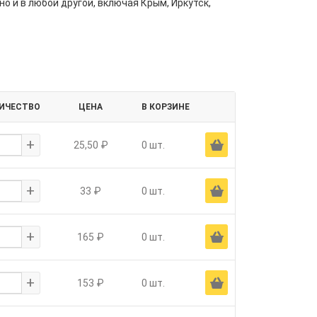
но и в любой другой, включая Крым, Иркутск,
ИЧЕСТВО
ЦЕНА
В КОРЗИНЕ
+
Ä
25,50 ₽
0 шт.
+
Ä
33 ₽
0 шт.
+
Ä
165 ₽
0 шт.
+
Ä
153 ₽
0 шт.