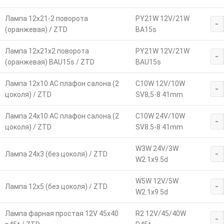
Лампа 12х21-2 поворота
PY21W 12V/21W
-
(оранжевая) / ZTD
BA15s
Лампа 12х21х2 поворота
PY21W 12V/21W
-
(оранжевая) BAU15s / ZTD
BAU15s
Лампа 12х10 АС плафон салона (2
C10W 12V/10W
-
цоколя) / ZTD
SV8,5-8 41mm
Лампа 24х10 АС плафон салона (2
C10W 24V/10W
-
цоколя) / ZTD
SV8.5-8 41mm
W3W 24V/3W
-
Лампа 24х3 (без цоколя) / ZTD
W2.1x9.5d
W5W 12V/5W
-
Лампа 12х5 (без цоколя) / ZTD
W2.1x9.5d
Лампа фарная простая 12V 45х40
R2 12V/45/40W
-