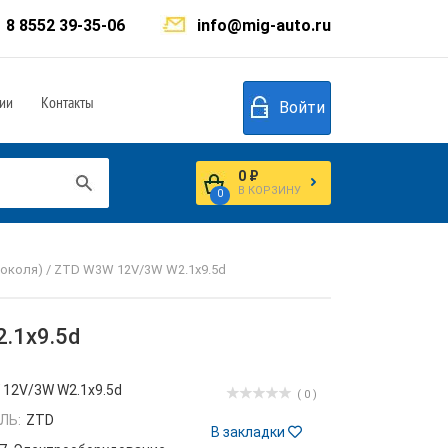
8 8552 39-35-06
info@mig-auto.ru
ии
Контакты
Войти
0 ₽
В КОРЗИНУ
0
цоколя) / ZTD W3W 12V/3W W2.1x9.5d
.1x9.5d
12V/3W W2.1x9.5d
( 0 )
ЛЬ:
ZTD
В закладки