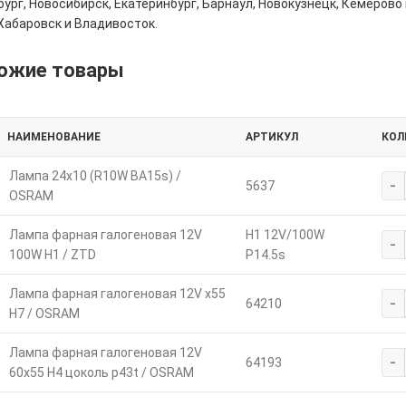
ург, Новосибирск, Екатеринбург, Барнаул, Новокузнецк, Кемерово 
Хабаровск и Владивосток.
ожие товары
НАИМЕНОВАНИЕ
АРТИКУЛ
КОЛ
Лампа 24х10 (R10W BA15s) /
-
5637
OSRAM
Лампа фарная галогеновая 12V
H1 12V/100W
-
100W Н1 / ZTD
P14.5s
Лампа фарная галогеновая 12V х55
-
64210
Н7 / OSRAM
Лампа фарная галогеновая 12V
-
64193
60х55 Н4 цоколь p43t / OSRAM