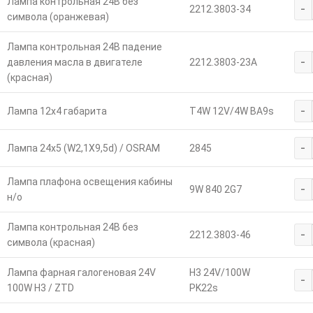
Лампа контрольная 24В без
-
2212.3803-34
символа (оранжевая)
Лампа контрольная 24В падение
-
давления масла в двигателе
2212.3803-23А
(красная)
-
Лампа 12х4 габарита
T4W 12V/4W BA9s
-
Лампа 24х5 (W2,1Х9,5d) / OSRAM
2845
Лампа плафона освещения кабины
-
9W 840 2G7
н/о
Лампа контрольная 24В без
-
2212.3803-46
символа (красная)
Лампа фарная галогеновая 24V
H3 24V/100W
-
100W H3 / ZTD
PK22s