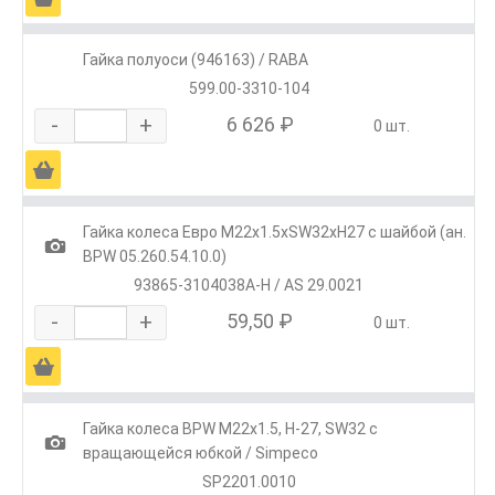
Гайка полуоси (946163) / RABA
599.00-3310-104
-
+
6 626 ₽
0 шт.
Ä
Гайка колеса Евро М22х1.5хSW32хH27 с шайбой (ан.
1
BPW 05.260.54.10.0)
93865-3104038A-H / AS 29.0021
-
+
59,50 ₽
0 шт.
Ä
Гайка колеса BPW М22х1.5, H-27, SW32 с
1
вращающейся юбкой / Simpeco
SP2201.0010