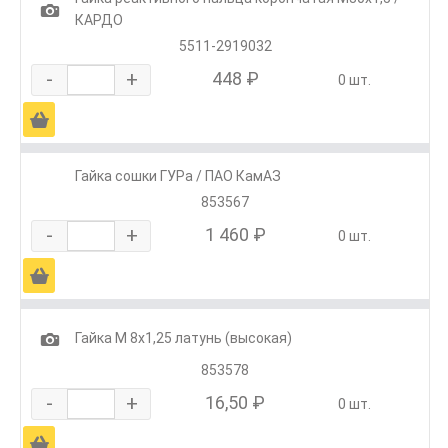
1
КАРДО
5511-2919032
-
+
448 ₽
0 шт.
Ä
Гайка сошки ГУРа / ПАО КамАЗ
853567
-
+
1 460 ₽
0 шт.
Ä
1
Гайка М 8х1,25 латунь (высокая)
853578
-
+
16,50 ₽
0 шт.
Ä