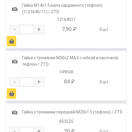
Гайка М14х1.5 вала карданного (тефлон)
1
(1/21640/11) / ZTD
12164011
-
+
7,90 ₽
0 шт.
Ä
Гайка стремянки М30х2 МАЗ с юбкой и насечкой,
1
тефлон / ZTD
349600
-
+
84 ₽
0 шт.
Ä
1
Гайка стремянки передней М20х1.5 (тефлон) / ZTD
853525
-
+
20 ₽
0 шт.