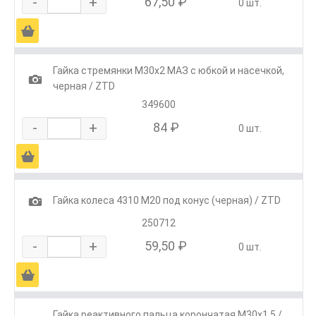
-
+
67,50 ₽
0 шт.
Ä
Гайка стремянки М30х2 МАЗ с юбкой и насечкой,
1
черная / ZTD
349600
-
+
84 ₽
0 шт.
Ä
1
Гайка колеса 4310 М20 под конус (черная) / ZTD
250712
-
+
59,50 ₽
0 шт.
Ä
Гайка реактивного пальца корончатая М30х1,5 /