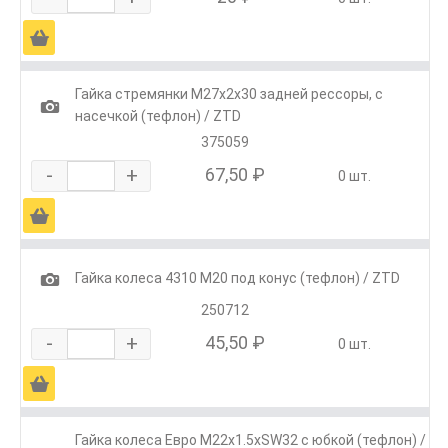
Ä
Гайка стремянки М27х2х30 задней рессоры, с
1
насечкой (тефлон) / ZTD
375059
-
+
67,50 ₽
0 шт.
Ä
1
Гайка колеса 4310 М20 под конус (тефлон) / ZTD
250712
-
+
45,50 ₽
0 шт.
Ä
Гайка колеса Евро М22х1.5хSW32 с юбкой (тефлон) /