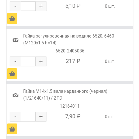
-
+
5,10 ₽
0 шт.
Ä
Гайка регулировочная на водило 6520, 6460
1
(М120х1,5 h=14)
6520-2405086
-
+
217 ₽
0 шт.
Ä
Гайка М14х1.5 вала карданного (черная)
1
(1/21640/11) / ZTD
12164011
-
+
7,90 ₽
0 шт.
Ä