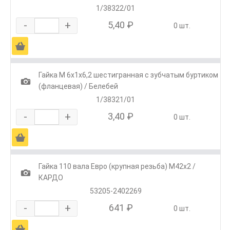
1/38322/01
-
+
5,40 ₽
0 шт.
Ä
Гайка М 6х1х6,2 шестигранная с зубчатым буртиком
1
(фланцевая) / Белебей
1/38321/01
-
+
3,40 ₽
0 шт.
Ä
Гайка 110 вала Евро (крупная резьба) М42х2 /
1
КАРДО
53205-2402269
-
+
641 ₽
0 шт.
Ä