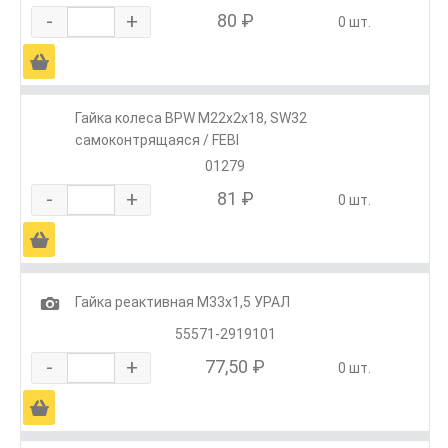
-
+
80 ₽
0 шт.
Ä
Гайка колеса BPW М22х2х18, SW32
самоконтрящаяся / FEBI
01279
-
+
81 ₽
0 шт.
Ä
1
Гайка реактивная М33х1,5 УРАЛ
55571-2919101
-
+
77,50 ₽
0 шт.
Ä