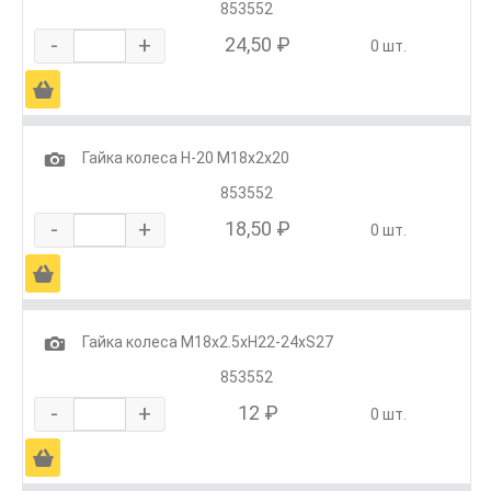
853552
-
+
24,50 ₽
0 шт.
Ä
1
Гайка колеса Н-20 М18х2х20
853552
-
+
18,50 ₽
0 шт.
Ä
1
Гайка колеса М18х2.5хН22-24хS27
853552
-
+
12 ₽
0 шт.
Ä