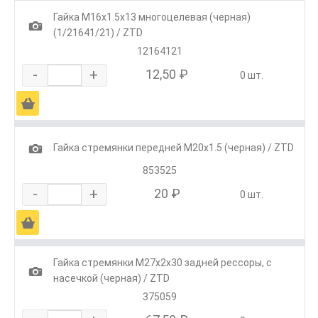
Гайка М16х1.5х13 многоцелевая (черная)
1
(1/21641/21) / ZTD
12164121
-
+
12,50 ₽
0 шт.
Ä
1
Гайка стремянки передней М20х1.5 (черная) / ZTD
853525
-
+
20 ₽
0 шт.
Ä
Гайка стремянки М27х2х30 задней рессоры, с
1
насечкой (черная) / ZTD
375059