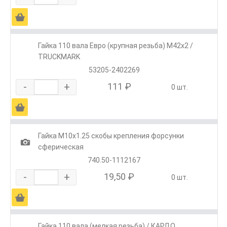
Ä
Гайка 110 вала Евро (крупная резьба) М42х2 /
TRUCKMARK
53205-2402269
-
+
111 ₽
0 шт.
Ä
Гайка М10х1.25 скобы крепления форсунки
1
сферическая
740.50-1112167
-
+
19,50 ₽
0 шт.
Ä
Гайка 110 вала (мелкая резьба) / КАРДО