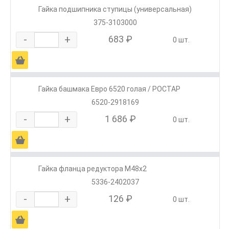
Гайка подшипника ступицы (универсальная)
375-3103000
-
+
683 ₽
0 шт.
Ä
Гайка башмака Евро 6520 голая / РОСТАР
6520-2918169
-
+
1 686 ₽
0 шт.
Ä
Гайка фланца редуктора М48х2
5336-2402037
-
+
126 ₽
0 шт.
Ä