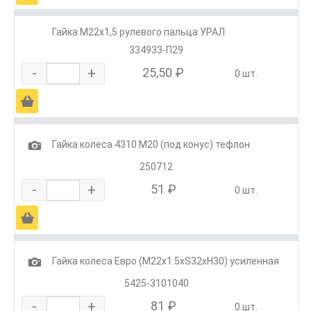
Гайка М22х1,5 рулевого пальца УРАЛ
334933-П29
-
+
25,50 ₽
0 шт.
Ä
1
Гайка колеса 4310 М20 (под конус) тефлон
250712
-
+
51 ₽
0 шт.
Ä
1
Гайка колеса Евро (М22х1.5хS32хH30) усиленная
5425-3101040
-
+
81 ₽
0 шт.