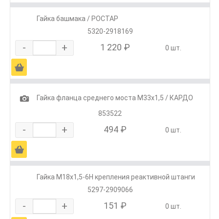
Гайка башмака / РОСТАР
5320-2918169
-
+
1 220 ₽
0 шт.
Ä
1
Гайка фланца среднего моста М33х1,5 / КАРДО
853522
-
+
494 ₽
0 шт.
Ä
Гайка М18х1,5-6Н крепления реактивной штанги
5297-2909066
-
+
151 ₽
0 шт.