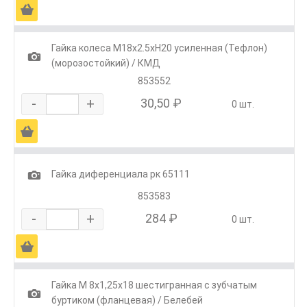
Ä
Гайка колеса М18х2.5хH20 усиленная (Тефлон)
1
(морозостойкий) / КМД
853552
-
+
30,50 ₽
0 шт.
Ä
1
Гайка диференциала рк 65111
853583
-
+
284 ₽
0 шт.
Ä
Гайка М 8х1,25х18 шестигранная с зубчатым
1
буртиком (фланцевая) / Белебей