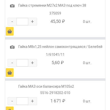
1
Гайка стремянки М27х2 МАЗ под ключ 38
375059
-
+
45,50 ₽
0 шт.
Ä
1
Гайка М8х1,25 нейлон самоконтрящаяся / Белебей
1/61041/11
-
+
5,60 ₽
0 шт.
Ä
Гайка МАЗ оси балансира М105х2
5516-2918202-010
-
+
1 671 ₽
0 шт.