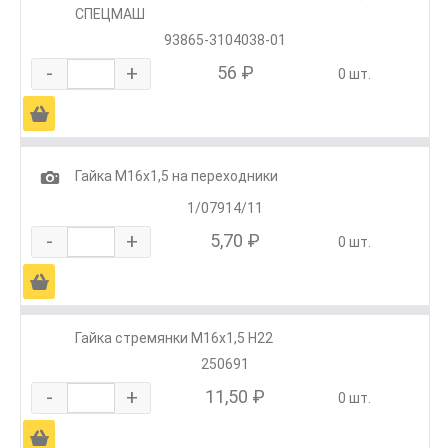
СПЕЦМАШ
93865-3104038-01
-
+
56 ₽
0 шт.
Ä
1
Гайка М16х1,5 на переходники
1/07914/11
-
+
5,70 ₽
0 шт.
Ä
Гайка стремянки М16х1,5 Н22
250691
-
+
11,50 ₽
0 шт.
Ä