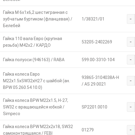
Гайка М 6х1х6,2 шестигранная с
-
зубчатым буртиком (фланцевая) /
1/38321/01
Белебей
Гайка 110 вала Евро (крупная
-
53205-2402269
резьба) М42х2 / КАРДО
-
Гайка полуоси (946163) / RABA
599.00-3310-104
Гайка колеса Евро
93865-3104038A-H
-
М22х1.5хSW32хH27 с шайбой (ан.
/ AS 29.0021
BPW 05.260.54.10.0)
Гайка колеса BPW М22х1.5, H-27,
-
SW32 с вращающейся юбкой /
SP2201.0010
Simpeco
Гайка колеса BPW М22х2х18, SW32
-
01279
самоконтрящаяся / FEBI