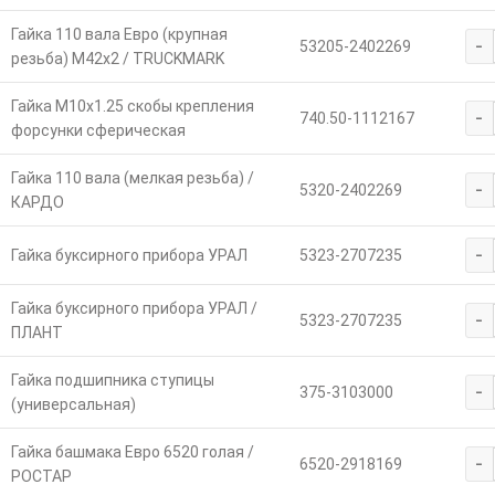
Гайка 110 вала Евро (крупная
-
53205-2402269
резьба) М42х2 / TRUCKMARK
Гайка М10х1.25 скобы крепления
-
740.50-1112167
форсунки сферическая
Гайка 110 вала (мелкая резьба) /
-
5320-2402269
КАРДО
-
Гайка буксирного прибора УРАЛ
5323-2707235
Гайка буксирного прибора УРАЛ /
-
5323-2707235
ПЛАНТ
Гайка подшипника ступицы
-
375-3103000
(универсальная)
Гайка башмака Евро 6520 голая /
-
6520-2918169
РОСТАР