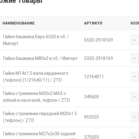
ожие товары
НАИМЕНОВАНИЕ
АРТИКУЛ
КОЛ
Гайка башмака Евро 6520 в сб. /
-
6520-2918169
Импорт
-
Гайка башмака М80х2 в сб. / Импорт
5320-2918169
Гайка М14х1.5 вала карданного
-
12164011
(тефлон) (1/21640/11) / ZTD
Гайка стремянки М30х2 МАЗ с
-
349600
юбкой и насечкой, тефлон / ZTD
Гайка стремянки передней М20х1.5
-
853525
(тефлон) / ZTD
Гайка стремянки М27х2х30 задней
-
375059