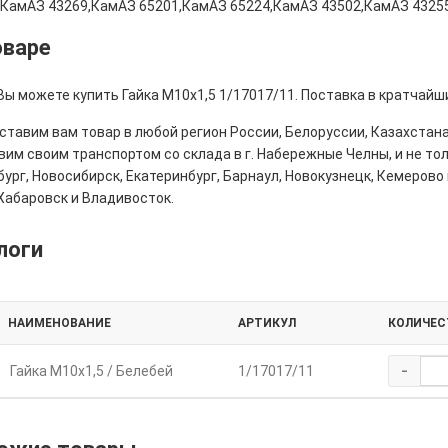
,КамАЗ 43269,КамАЗ 65201,КамАЗ 65224,КамАЗ 43502,КамАЗ 4325
оваре
Вы можете купить Гайка М10х1,5 1/17017/11. Поставка в кратчайш
тавим вам товар в любой регион России, Белоруссии, Казахстана
им своим транспортом со склада в г. Набережные Челны, и не толь
ург, Новосибирск, Екатеринбург, Барнаул, Новокузнецк, Кемерово 
Хабаровск и Владивосток.
логи
НАИМЕНОВАНИЕ
АРТИКУЛ
КОЛИЧЕС
-
Гайка М10х1,5 / Белебей
1/17017/11