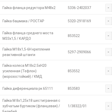
-
Гайка фланца редуктора М48х2
5336-2402037
-
Гайка башмака / РОСТАР
5320-2918169
Гайка фланца среднего моста
-
853522
М33х1,5 / КАРДО
Гайка М18х1,5-6Н крепления
-
5297-2909066
реактивной штанги
Гайка колеса М18х2.5хH20
-
усиленная (Тефлон)
853552
(морозостойкий) / КМД
-
Гайка диференциала рк 65111
853583
Гайка М 8х1,25х18 шестигранная с
-
зубчатым буртиком (фланцевая) /
1/38322/01
Белебей