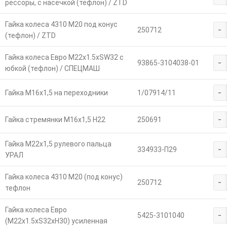
рессоры, с насечкой (тефлон) / ZTD
Гайка колеса 4310 М20 под конус
-
250712
(тефлон) / ZTD
Гайка колеса Евро М22х1.5хSW32 с
-
93865-3104038-01
юбкой (тефлон) / СПЕЦМАШ
-
Гайка М16х1,5 на переходники
1/07914/11
-
Гайка стремянки М16х1,5 Н22
250691
Гайка М22х1,5 рулевого пальца
-
334933-П29
УРАЛ
Гайка колеса 4310 М20 (под конус)
-
250712
тефлон
Гайка колеса Евро
-
5425-3101040
(М22х1.5хS32хH30) усиленная