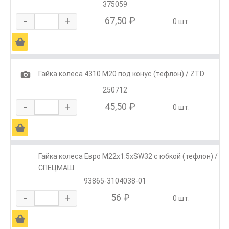
375059
-
+
67,50 ₽
0 шт.
Ä
1
Гайка колеса 4310 М20 под конус (тефлон) / ZTD
250712
-
+
45,50 ₽
0 шт.
Ä
Гайка колеса Евро М22х1.5хSW32 с юбкой (тефлон) /
СПЕЦМАШ
93865-3104038-01
-
+
56 ₽
0 шт.
Ä