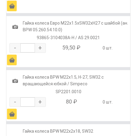
Ä
Гайка колеса Евро М22х1.5хSW32хH27 с шайбой (ан.
1
BPW 05.260.54.10.0)
93865-3104038A-H / AS 29.0021
-
+
59,50 ₽
0 шт.
Ä
Гайка колеса BPW М22х1.5, H-27, SW32 с
1
вращающейся юбкой / Simpeco
SP2201.0010
-
+
80 ₽
0 шт.
Ä
Гайка колеса BPW М22х2х18, SW32