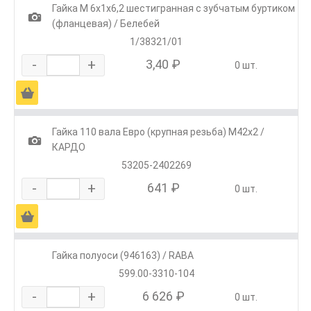
Гайка М 6х1х6,2 шестигранная с зубчатым буртиком
1
(фланцевая) / Белебей
1/38321/01
-
+
3,40 ₽
0 шт.
Ä
Гайка 110 вала Евро (крупная резьба) М42х2 /
1
КАРДО
53205-2402269
-
+
641 ₽
0 шт.
Ä
Гайка полуоси (946163) / RABA
599.00-3310-104
-
+
6 626 ₽
0 шт.