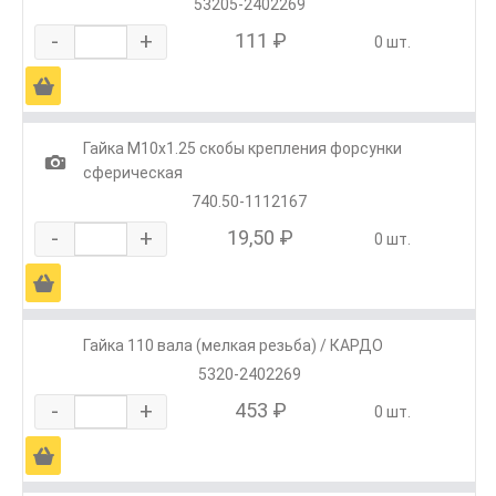
53205-2402269
-
+
111 ₽
0 шт.
Ä
Гайка М10х1.25 скобы крепления форсунки
1
сферическая
740.50-1112167
-
+
19,50 ₽
0 шт.
Ä
Гайка 110 вала (мелкая резьба) / КАРДО
5320-2402269
-
+
453 ₽
0 шт.
Ä