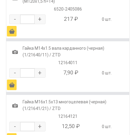
(М120х1,5 h=14)
6520-2405086
-
+
217 ₽
0 шт.
Ä
Гайка М14х1.5 вала карданного (черная)
1
(1/21640/11) / ZTD
12164011
-
+
7,90 ₽
0 шт.
Ä
Гайка М16х1.5х13 многоцелевая (черная)
1
(1/21641/21) / ZTD
12164121
-
+
12,50 ₽
0 шт.