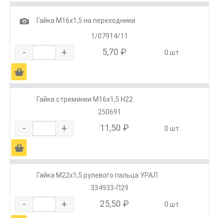
1
Гайка М16х1,5 на переходники
1/07914/11
-
+
5,70 ₽
0 шт.
Ä
Гайка стремянки М16х1,5 Н22
250691
-
+
11,50 ₽
0 шт.
Ä
Гайка М22х1,5 рулевого пальца УРАЛ
334933-П29
-
+
25,50 ₽
0 шт.