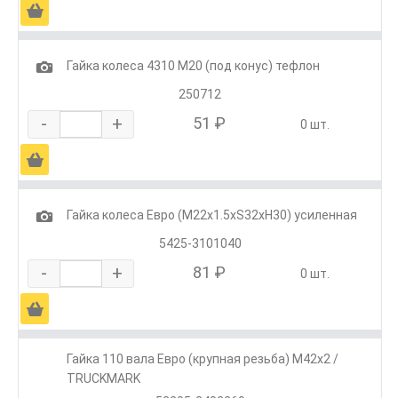
Ä
1
Гайка колеса 4310 М20 (под конус) тефлон
250712
-
+
51 ₽
0 шт.
Ä
1
Гайка колеса Евро (М22х1.5хS32хH30) усиленная
5425-3101040
-
+
81 ₽
0 шт.
Ä
Гайка 110 вала Евро (крупная резьба) М42х2 /
TRUCKMARK