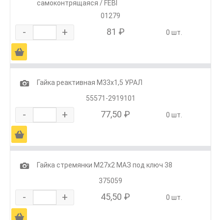
самоконтрящаяся / FEBI
01279
-
+
81 ₽
0 шт.
Ä
1
Гайка реактивная М33х1,5 УРАЛ
55571-2919101
-
+
77,50 ₽
0 шт.
Ä
1
Гайка стремянки М27х2 МАЗ под ключ 38
375059
-
+
45,50 ₽
0 шт.
Ä