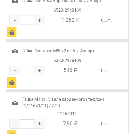
1
Гайка башмака Евро 6520 в сб. / Импорт
6520-2918169
-
+
1 050 ₽
0 шт.
Ä
1
Гайка башмака М80х2 в сб. / Импорт
5320-2918169
-
+
546 ₽
0 шт.
Ä
Гайка М14х1.5 вала карданного (тефлон)
1
(1/21640/11) / ZTD
12164011
-
+
7,90 ₽
0 шт.