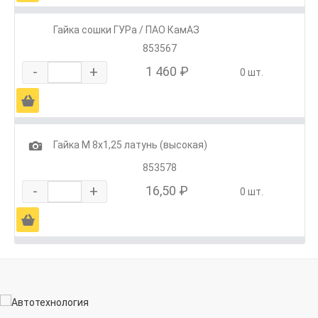
Гайка сошки ГУРа / ПАО КамАЗ
853567
-
+
1 460 ₽
0 шт.
Ä
1
Гайка М 8х1,25 латунь (высокая)
853578
-
+
16,50 ₽
0 шт.
Ä