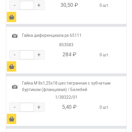
-
+
30,50 ₽
0 шт.
Ä
1
Гайка диференциала рк 65111
853583
-
+
284 ₽
0 шт.
Ä
Гайка М 8х1,25х18 шестигранная с зубчатым
1
буртиком (фланцевая) / Белебей
1/38322/01
-
+
5,40 ₽
0 шт.
Ä