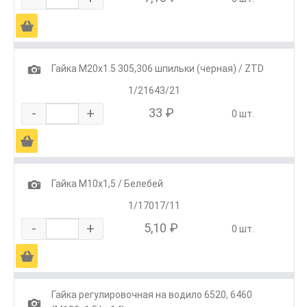
Ä
1
Гайка М20х1.5 305,306 шпильки (черная) / ZTD
1/21643/21
-
+
33 ₽
0 шт.
Ä
1
Гайка М10х1,5 / Белебей
1/17017/11
-
+
5,10 ₽
0 шт.
Ä
Гайка регулировочная на водило 6520, 6460
1