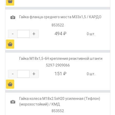
Ä
1
Гайка фланца среднего моста М33х1,5 / КАРДО
853522
-
+
494 ₽
0 шт.
Ä
Гайка М18х1,5-6Н крепления реактивной штанги
5297-2909066
-
+
151 ₽
0 шт.
Ä
Гайка колеса М18х2.5хH20 усиленная (Тефлон)
1
(морозостойкий) / КМД
853552