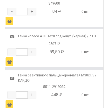
349600
-
+
84 ₽
0 шт.
Ä
1
Гайка колеса 4310 М20 под конус (черная) / ZTD
250712
-
+
59,50 ₽
0 шт.
Ä
Гайка реактивного пальца корончатая М30х1,5 /
1
КАРДО
5511-2919032
-
+
448 ₽
0 шт.
Ä