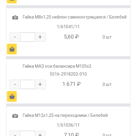
1
Гайка М8х1,25 нейлон самоконтрящаяся / Белебей
1/61041/11
-
+
5,60 ₽
0 шт.
Ä
Гайка МАЗ оси балансира М105х2
5516-2918202-010
-
+
1 671 ₽
0 шт.
Ä
1
Гайка М12х1,25 на переходники / Белебей
1/61036/11
-
+
7,10 ₽
0 шт.