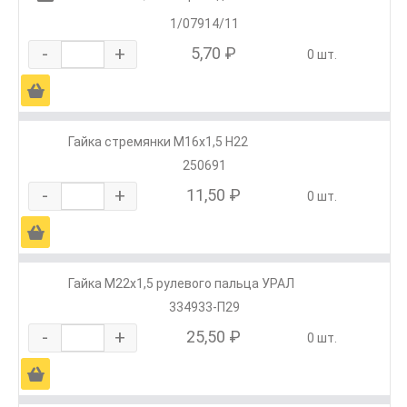
1/07914/11
-
+
5,70 ₽
0 шт.
Ä
Гайка стремянки М16х1,5 Н22
250691
-
+
11,50 ₽
0 шт.
Ä
Гайка М22х1,5 рулевого пальца УРАЛ
334933-П29
-
+
25,50 ₽
0 шт.
Ä