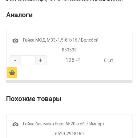
Аналоги
1
Гайка МОД М33х1,5-6Нх16 / Белебей
853538
-
+
128 ₽
0 шт.
Ä
Похожие товары
1
Гайка башмака Евро 6520 в сб. / Импорт
6520-2918169