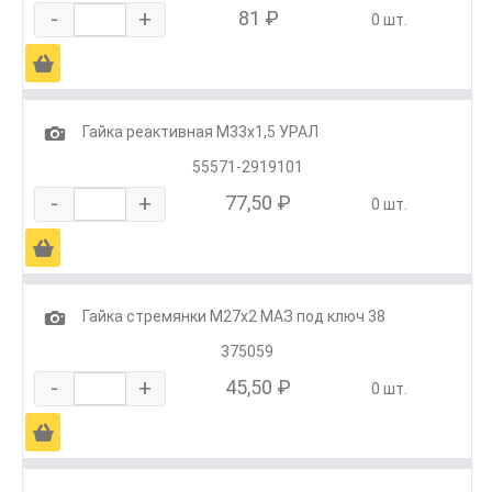
-
+
81 ₽
0 шт.
Ä
1
Гайка реактивная М33х1,5 УРАЛ
55571-2919101
-
+
77,50 ₽
0 шт.
Ä
1
Гайка стремянки М27х2 МАЗ под ключ 38
375059
-
+
45,50 ₽
0 шт.
Ä