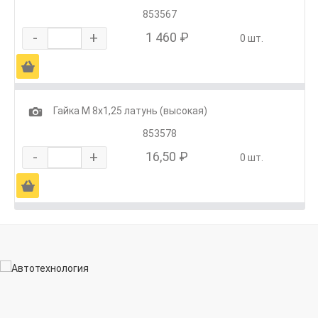
853567
-
+
1 460 ₽
0 шт.
Ä
1
Гайка М 8х1,25 латунь (высокая)
853578
-
+
16,50 ₽
0 шт.
Ä