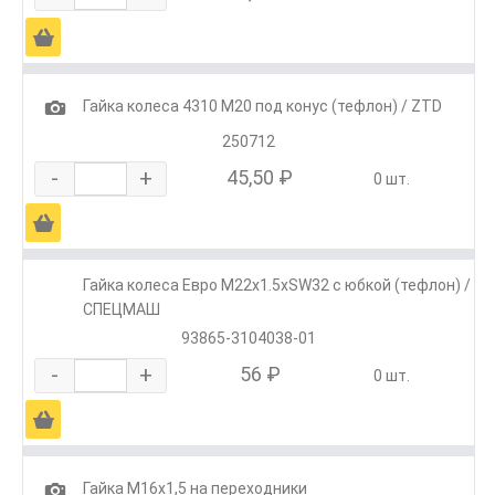
Ä
1
Гайка колеса 4310 М20 под конус (тефлон) / ZTD
250712
-
+
45,50 ₽
0 шт.
Ä
Гайка колеса Евро М22х1.5хSW32 с юбкой (тефлон) /
СПЕЦМАШ
93865-3104038-01
-
+
56 ₽
0 шт.
Ä
1
Гайка М16х1,5 на переходники