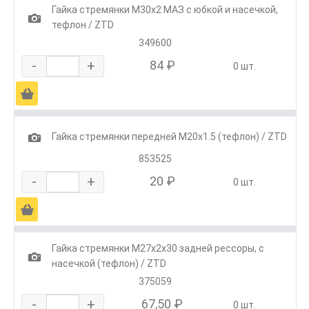
Гайка стремянки М30х2 МАЗ с юбкой и насечкой,
1
тефлон / ZTD
349600
-
+
84 ₽
0 шт.
Ä
1
Гайка стремянки передней М20х1.5 (тефлон) / ZTD
853525
-
+
20 ₽
0 шт.
Ä
Гайка стремянки М27х2х30 задней рессоры, с
1
насечкой (тефлон) / ZTD
375059
-
+
67,50 ₽
0 шт.