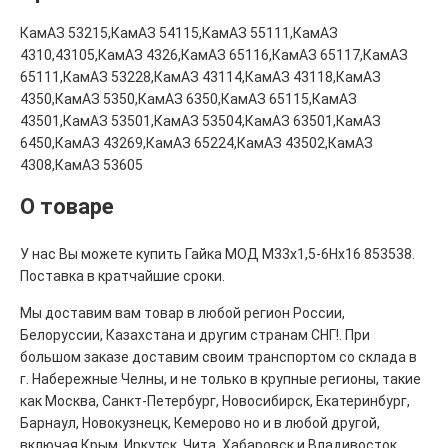
КамАЗ 53215,КамАЗ 54115,КамАЗ 55111,КамАЗ
4310,43105,КамАЗ 4326,КамАЗ 65116,КамАЗ 65117,КамАЗ
65111,КамАЗ 53228,КамАЗ 43114,КамАЗ 43118,КамАЗ
4350,КамАЗ 5350,КамАЗ 6350,КамАЗ 65115,КамАЗ
43501,КамАЗ 53501,КамАЗ 53504,КамАЗ 63501,КамАЗ
6450,КамАЗ 43269,КамАЗ 65224,КамАЗ 43502,КамАЗ
4308,КамАЗ 53605
О товаре
У нас Вы можете купить Гайка МОД М33х1,5-6Нх16 853538.
Поставка в кратчайшие сроки.
Мы доставим вам товар в любой регион России,
Белоруссии, Казахстана и другим странам СНГ!. При
большом заказе доставим своим транспортом со склада в
г. Набережные Челны, и не только в крупные регионы, такие
как Москва, Санкт-Петербург, Новосибирск, Екатеринбург,
Барнаул, Новокузнецк, Кемерово но и в любой другой,
включая Крым, Иркутск, Чита, Хабаровск и Владивосток.