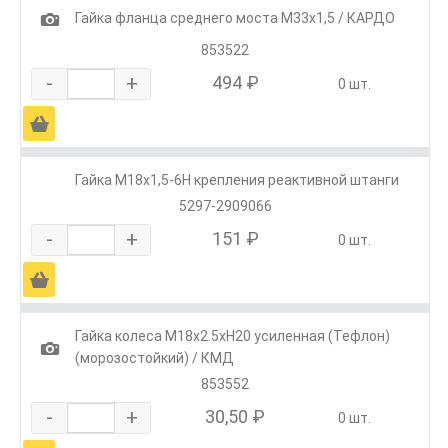
1
Гайка фланца среднего моста М33х1,5 / КАРДО
853522
-
+
494 ₽
0 шт.
Ä
Гайка М18х1,5-6Н крепления реактивной штанги
5297-2909066
-
+
151 ₽
0 шт.
Ä
Гайка колеса М18х2.5хH20 усиленная (Тефлон)
1
(морозостойкий) / КМД
853552
-
+
30,50 ₽
0 шт.