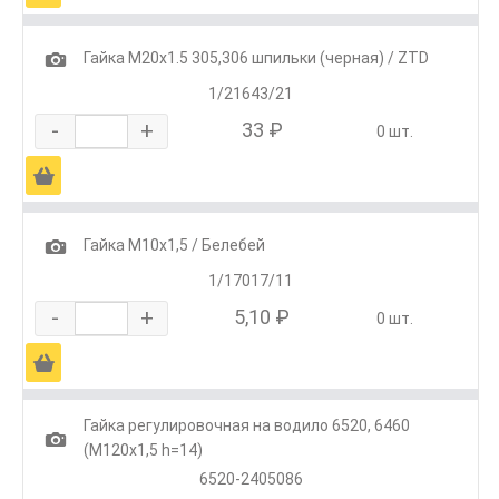
1
Гайка М20х1.5 305,306 шпильки (черная) / ZTD
1/21643/21
-
+
33 ₽
0 шт.
Ä
1
Гайка М10х1,5 / Белебей
1/17017/11
-
+
5,10 ₽
0 шт.
Ä
Гайка регулировочная на водило 6520, 6460
1
(М120х1,5 h=14)
6520-2405086