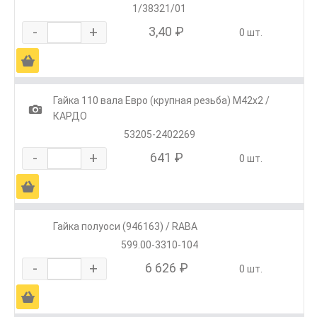
1/38321/01
-
+
3,40 ₽
0 шт.
Ä
Гайка 110 вала Евро (крупная резьба) М42х2 /
1
КАРДО
53205-2402269
-
+
641 ₽
0 шт.
Ä
Гайка полуоси (946163) / RABA
599.00-3310-104
-
+
6 626 ₽
0 шт.
Ä