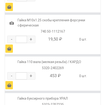
Ä
Гайка М10х1.25 скобы крепления форсунки
1
сферическая
740.50-1112167
-
+
19,50 ₽
0 шт.
Ä
Гайка 110 вала (мелкая резьба) / КАРДО
5320-2402269
-
+
453 ₽
0 шт.
Ä
Гайка буксирного прибора УРАЛ
5323-2707235