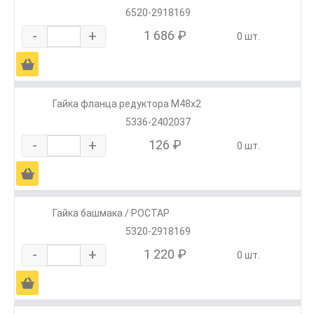
6520-2918169
-
+
1 686 ₽
0 шт.
Ä
Гайка фланца редуктора М48х2
5336-2402037
-
+
126 ₽
0 шт.
Ä
Гайка башмака / РОСТАР
5320-2918169
-
+
1 220 ₽
0 шт.
Ä