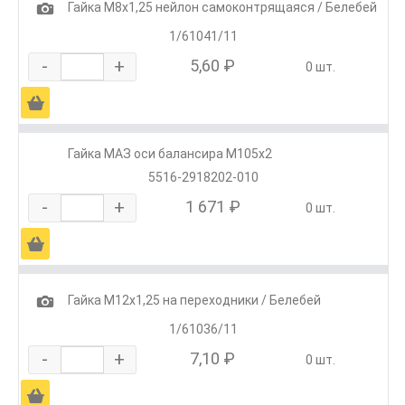
1
Гайка М8х1,25 нейлон самоконтрящаяся / Белебей
1/61041/11
-
+
5,60 ₽
0 шт.
Ä
Гайка МАЗ оси балансира М105х2
5516-2918202-010
-
+
1 671 ₽
0 шт.
Ä
1
Гайка М12х1,25 на переходники / Белебей
1/61036/11
-
+
7,10 ₽
0 шт.
Ä