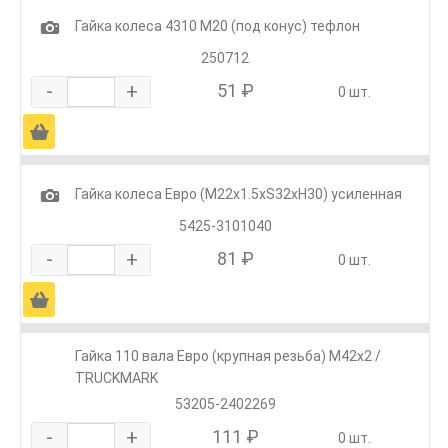
1
Гайка колеса 4310 М20 (под конус) тефлон
250712
-
+
51 ₽
0 шт.
Ä
1
Гайка колеса Евро (М22х1.5хS32хH30) усиленная
5425-3101040
-
+
81 ₽
0 шт.
Ä
Гайка 110 вала Евро (крупная резьба) М42х2 /
TRUCKMARK
53205-2402269
-
+
111 ₽
0 шт.