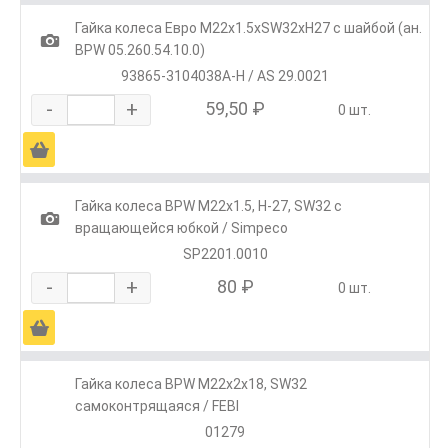
Гайка колеса Евро М22х1.5хSW32хH27 с шайбой (ан.
1
BPW 05.260.54.10.0)
93865-3104038A-H / AS 29.0021
-
+
59,50 ₽
0 шт.
Ä
Гайка колеса BPW М22х1.5, H-27, SW32 с
1
вращающейся юбкой / Simpeco
SP2201.0010
-
+
80 ₽
0 шт.
Ä
Гайка колеса BPW М22х2х18, SW32
самоконтрящаяся / FEBI
01279