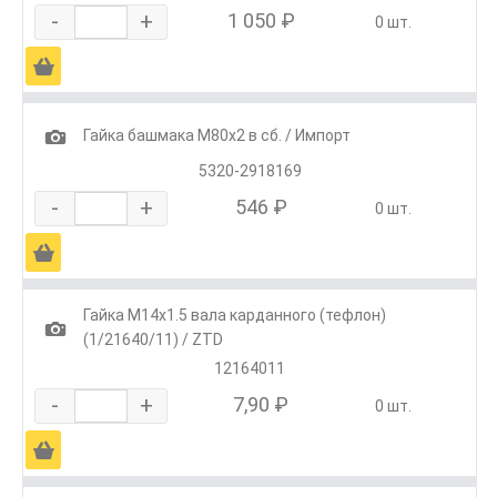
-
+
1 050 ₽
0 шт.
Ä
1
Гайка башмака М80х2 в сб. / Импорт
5320-2918169
-
+
546 ₽
0 шт.
Ä
Гайка М14х1.5 вала карданного (тефлон)
1
(1/21640/11) / ZTD
12164011
-
+
7,90 ₽
0 шт.
Ä