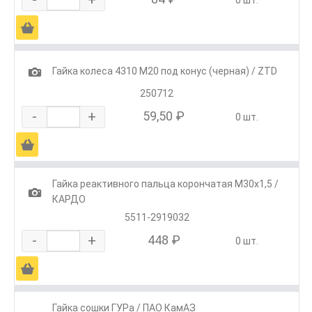
Ä
1
Гайка колеса 4310 М20 под конус (черная) / ZTD
250712
-
+
59,50 ₽
0 шт.
Ä
Гайка реактивного пальца корончатая М30х1,5 /
1
КАРДО
5511-2919032
-
+
448 ₽
0 шт.
Ä
Гайка сошки ГУРа / ПАО КамАЗ