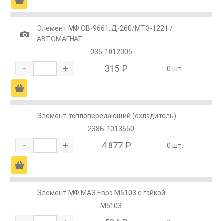
Ä
Элемент МФ OB-9661, Д-260/МТЗ-1221 /
1
АВТОМАГНАТ
035-1012005
-
+
315 ₽
0 шт.
Ä
Элемент теплопередающий (охладитель)
238Б-1013650
-
+
4 877 ₽
0 шт.
Ä
Элемент МФ МАЗ Евро М5103 с гайкой
М5103