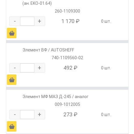
(ан. EKO-01.64)
260-1109300
-
+
1 170 ₽
0 шт.
Ä
Элемент ВФ / AUTOSHEFF
740-1109560-02
-
+
492 ₽
0 шт.
Ä
Элемент МФ МАЗ Д-245 / аналог
009-1012005
-
+
273 ₽
0 шт.
Ä