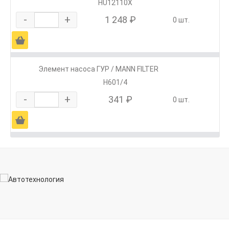
HU12110X
-
+
1 248 ₽
0 шт.
Ä
Элемент насоса ГУР / MANN FILTER
H601/4
-
+
341 ₽
0 шт.
Ä