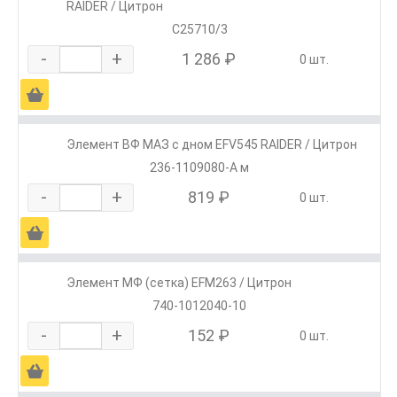
RAIDER / Цитрон
C25710/3
-
+
1 286 ₽
0 шт.
Ä
Элемент ВФ МАЗ с дном EFV545 RAIDER / Цитрон
236-1109080-А м
-
+
819 ₽
0 шт.
Ä
Элемент МФ (сетка) EFM263 / Цитрон
740-1012040-10
-
+
152 ₽
0 шт.
Ä