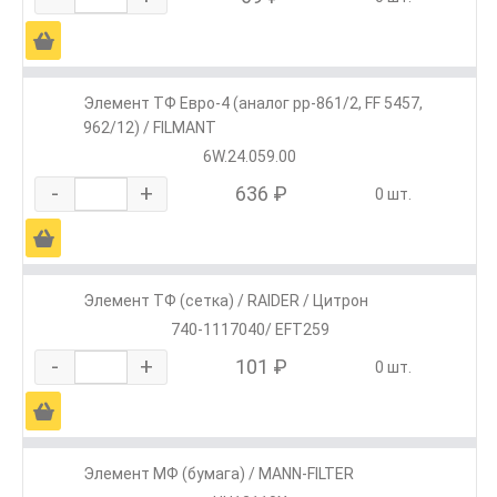
Ä
Элемент ТФ Евро-4 (аналог pp-861/2, FF 5457,
962/12) / FILMANT
6W.24.059.00
-
+
636 ₽
0 шт.
Ä
Элемент ТФ (сетка) / RAIDER / Цитрон
740-1117040/ EFT259
-
+
101 ₽
0 шт.
Ä
Элемент МФ (бумага) / MANN-FILTER