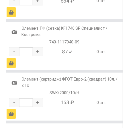
-
+
534 ₽
0 шт.
Ä
Элемент ТФ (сетка) KF1740 SP Специалист /
1
Кострома
740-1117040-09
-
+
87 ₽
0 шт.
Ä
Элемент (картридж) ФГОТ Евро-2 (квадрат) 10л. /
1
ZTD
SWK/2000/10/H
-
+
163 ₽
0 шт.
Ä