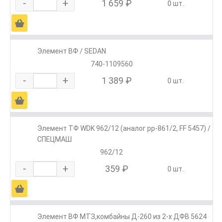
-
+
1 659 ₽
0 шт.
Ä
Элемент ВФ / SEDAN
740-1109560
-
+
1 389 ₽
0 шт.
Ä
Элемент ТФ WDK 962/12 (аналог pp-861/2, FF 5457) /
СПЕЦМАШ
962/12
-
+
359 ₽
0 шт.
Ä
Элемент ВФ МТЗ,комбайны Д-260 из 2-х ДФВ 5624