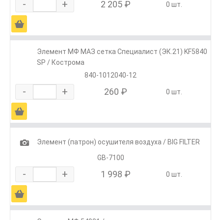
-
+
2 205 ₽
0 шт.
Ä
Элемент МФ МАЗ сетка Специалист (ЭК.21) KF5840
SP / Кострома
840-1012040-12
-
+
260 ₽
0 шт.
Ä
1
Элемент (патрон) осушителя воздуха / BIG FILTER
GB-7100
-
+
1 998 ₽
0 шт.
Ä