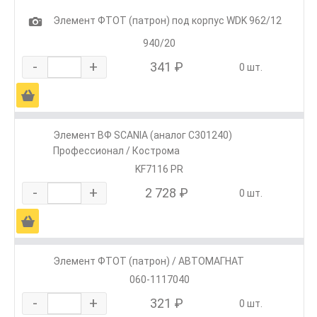
1
Элемент ФТОТ (патрон) под корпус WDK 962/12
940/20
-
+
341 ₽
0 шт.
Ä
Элемент ВФ SCANIА (аналог С301240)
Профессионал / Кострома
KF7116 PR
-
+
2 728 ₽
0 шт.
Ä
Элемент ФТОТ (патрон) / АВТОМАГНАТ
060-1117040
-
+
321 ₽
0 шт.