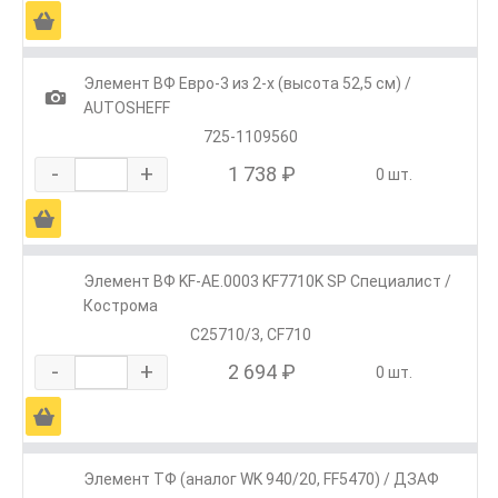
Ä
Элемент ВФ Евро-3 из 2-х (высота 52,5 см) /
1
AUTOSHEFF
725-1109560
-
+
1 738 ₽
0 шт.
Ä
Элемент ВФ KF-АЕ.0003 KF7710K SP Специалист /
Кострома
C25710/3, CF710
-
+
2 694 ₽
0 шт.
Ä
Элемент ТФ (аналог WK 940/20, FF5470) / ДЗАФ