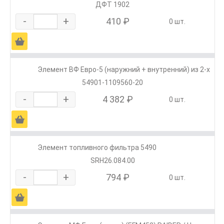
ДФТ 1902
-
+
410 ₽
0 шт.
Ä
Элемент ВФ Евро-5 (наружний + внутренний) из 2-х
54901-1109560-20
-
+
4 382 ₽
0 шт.
Ä
Элемент топливного фильтра 5490
SRH26.084.00
-
+
794 ₽
0 шт.
Ä