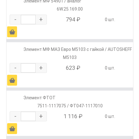
Элемент МФ 54901 / аналог
6W.25.169.00
-
+
794 ₽
0 шт.
Ä
Элемент МФ МАЗ Евро М5103 с гайкой / AUTOSHEFF
М5103
-
+
623 ₽
0 шт.
Ä
Элемент ФТОТ
7511-1117075 / ФТ047-1117010
-
+
1 116 ₽
0 шт.
Ä