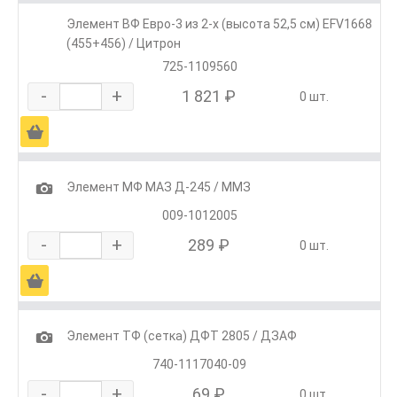
Элемент ВФ Евро-3 из 2-х (высота 52,5 см) EFV1668
(455+456) / Цитрон
725-1109560
-
+
1 821 ₽
0 шт.
Ä
1
Элемент МФ МАЗ Д-245 / ММЗ
009-1012005
-
+
289 ₽
0 шт.
Ä
1
Элемент ТФ (сетка) ДФТ 2805 / ДЗАФ
740-1117040-09
-
+
69 ₽
0 шт.