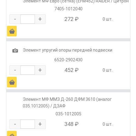
Элемент МФ Евро (сетка) (EFM452) RAIDER / Цитрон
7405-1012040
-
+
272 ₽
0 шт.
Ä
1
Элемент упругий опоры передней подвески
6520-2902430
-
+
452 ₽
0 шт.
Ä
Элемент МФ ММЗ Д-260 ДФМ 3610 (аналог
035.1012005) / ДЗАФ
035-1012005
-
+
348 ₽
0 шт.