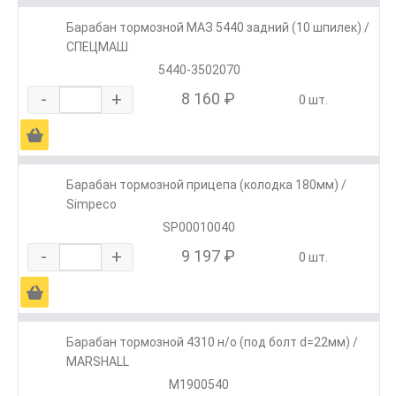
Барабан тормозной МАЗ 5440 задний (10 шпилек) /
СПЕЦМАШ
5440-3502070
-
+
8 160 ₽
0 шт.
Ä
Барабан тормозной прицепа (колодка 180мм) /
Simpeco
SP00010040
-
+
9 197 ₽
0 шт.
Ä
Барабан тормозной 4310 н/о (под болт d=22мм) /
MARSHALL
M1900540