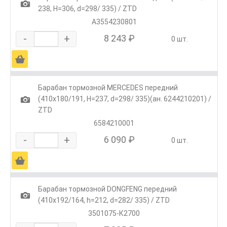
1
238, H=306, d=298/ 335) / ZTD
A3554230801
-
+
8 243 ₽
0 шт.
Ä
Барабан тормозной MERCEDES передний
1
(410x180/191, H=237, d=298/ 335)(ан. 6244210201) /
ZTD
6584210001
-
+
6 090 ₽
0 шт.
Ä
Барабан тормозной DONGFENG передний
1
(410x192/164, h=212, d=282/ 335) / ZTD
3501075-К2700