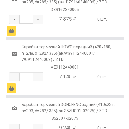
h=285, d=285/ 335) (ан. DZ9160340006) / ZTD
DZ9162340006
-
+
7 875 ₽
0 шт.
Ä
Барабан тормозной HOWO передний (420x180,
1
h=248, d=282/ 335)(ан.WG9112440001/
WG9112440003) / ZTD
AZ9112440001
-
+
7 140 ₽
0 шт.
Ä
Барабан тормозной DONGFENG задний (410x225,
1
h=293, d=282/ 335)(ан.35ZHS01-02075) / ZTD
352507-02075
-
+
9 240 ₽
0 шт.