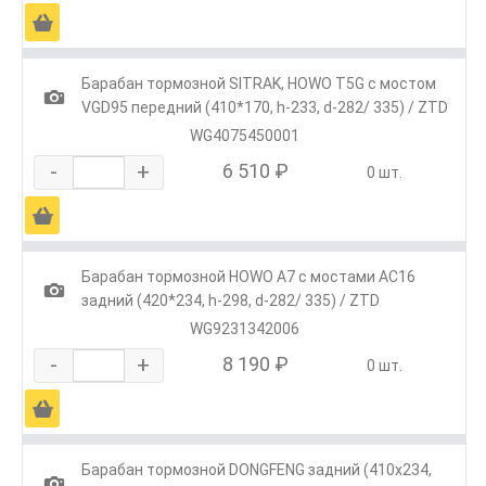
Ä
Барабан тормозной SITRAK, HOWO T5G с мостом
1
VGD95 передний (410*170, h-233, d-282/ 335) / ZTD
WG4075450001
-
+
6 510 ₽
0 шт.
Ä
Барабан тормозной HOWO A7 с мостами AC16
1
задний (420*234, h-298, d-282/ 335) / ZTD
WG9231342006
-
+
8 190 ₽
0 шт.
Ä
Барабан тормозной DONGFENG задний (410x234,
1