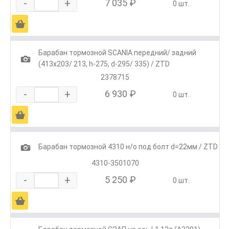
-
+
7 035 ₽
0 шт.
Ä
Барабан тормозной SCANIA передний/ задний
1
(413x203/ 213, h-275, d-295/ 335) / ZTD
2378715
-
+
6 930 ₽
0 шт.
Ä
1
Барабан тормозной 4310 н/о под болт d=22мм / ZTD
4310-3501070
-
+
5 250 ₽
0 шт.
Ä