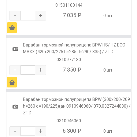
81501100144
-
+
7 035 ₽
0 шт.
Ä
Барабан тормозной полуприцепа BPW HS/ HZ ECO
1
MAXX (420х200/225 h=285 d=290/ 335) / ZTD
0310977180
-
+
7 350 ₽
0 шт.
Ä
Барабан тормозной полуприцепа BPW (300x200/209
1
h=260 d=190/225)(ан.0910946060/ 070,0327244030) /
ZTD
0310946060
-
+
6 300 ₽
0 шт.