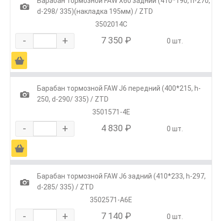
Барабан тормозной FAW Х60 задний (410*190, h-270,
1
d-298/ 335)(накладка 195мм) / ZTD
3502014С
-
+
7 350 ₽
0 шт.
Ä
Барабан тормозной FAW J6 передний (400*215, h-
1
250, d-290/ 335) / ZTD
3501571-4Е
-
+
4 830 ₽
0 шт.
Ä
Барабан тормозной FAW J6 задний (410*233, h-297,
1
d-285/ 335) / ZTD
3502571-A6E
-
+
7 140 ₽
0 шт.