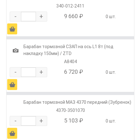
340-012-2411
-
+
9 660 ₽
0 шт.
Ä
Барабан тормозной СЗАП на ось L1 8т (под
1
накладку 150мм) / ZTD
А8404
-
+
6 720 ₽
0 шт.
Ä
Барабан тормозной МАЗ 4370 передний (Зубренок)
4370-3501070
-
+
5 103 ₽
0 шт.
Ä