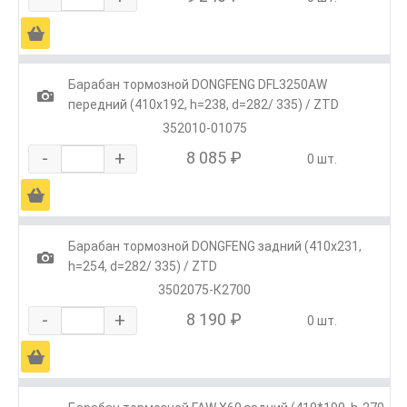
Ä
Барабан тормозной DONGFENG DFL3250AW
1
передний (410x192, h=238, d=282/ 335) / ZTD
352010-01075
-
+
8 085 ₽
0 шт.
Ä
Барабан тормозной DONGFENG задний (410x231,
1
h=254, d=282/ 335) / ZTD
3502075-К2700
-
+
8 190 ₽
0 шт.
Ä