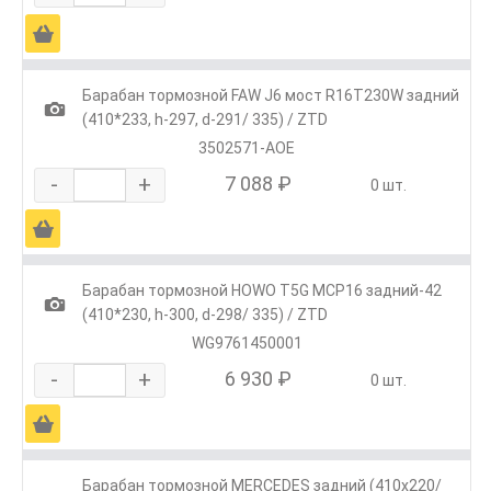
Ä
Барабан тормозной FAW J6 мост R16T230W задний
1
(410*233, h-297, d-291/ 335) / ZTD
3502571-AOE
-
+
7 088 ₽
0 шт.
Ä
Барабан тормозной HOWO T5G MCP16 задний-42
1
(410*230, h-300, d-298/ 335) / ZTD
WG9761450001
-
+
6 930 ₽
0 шт.
Ä
Барабан тормозной MERCEDES задний (410x220/