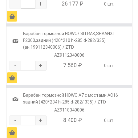
-
+
26 177 ₽
0 шт.
Ä
Барабан тормозной HOWO/ SITRAK,SHAANXI
1
F2000,задний (420*210 h-285 d-282/335)
(ан.199112340006) / ZTD
AZ9112340006
-
+
7 560 ₽
0 шт.
Ä
Барабан тормозной HOWO A7 с мостами AC16
1
задний (420*234 h-285 d-282/ 335) / ZTD
AZ9118340006
-
+
8 400 ₽
0 шт.
Ä