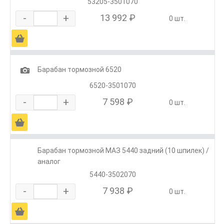
53205-3501070
-
+
13 992 ₽
0 шт.
Ä
1
Барабан тормозной 6520
6520-3501070
-
+
7 598 ₽
0 шт.
Ä
Барабан тормозной МАЗ 5440 задний (10 шпилек) /
аналог
5440-3502070
-
+
7 938 ₽
0 шт.
Ä