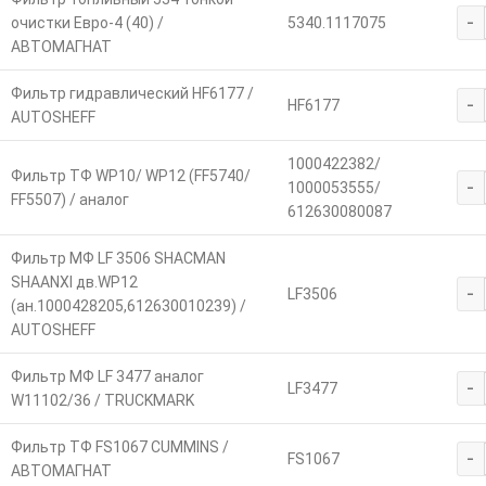
-
очистки Евро-4 (40) /
5340.1117075
АВТОМАГНАТ
Фильтр гидравлический HF6177 /
-
HF6177
AUTOSHEFF
1000422382/
Фильтр ТФ WP10/ WP12 (FF5740/
-
1000053555/
FF5507) / аналог
612630080087
Фильтр МФ LF 3506 SHACMAN
SHAANXI дв.WP12
-
LF3506
(ан.1000428205,612630010239) /
AUTOSHEFF
Фильтр МФ LF 3477 аналог
-
LF3477
W11102/36 / TRUCKMARK
Фильтр ТФ FS1067 CUMMINS /
-
FS1067
АВТОМАГНАТ