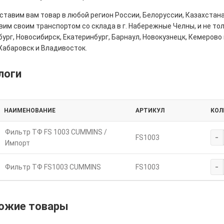
тавим вам товар в любой регион России, Белоруссии, Казахстана
им своим транспортом со склада в г. Набережные Челны, и не толь
ург, Новосибирск, Екатеринбург, Барнаул, Новокузнецк, Кемерово 
Хабаровск и Владивосток.
логи
НАИМЕНОВАНИЕ
АРТИКУЛ
КОЛ
Фильтр ТФ FS 1003 CUMMINS /
-
FS1003
Импорт
-
Фильтр ТФ FS1003 CUMMINS
FS1003
ожие товары