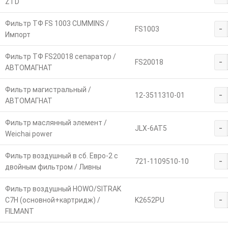
ZTD
Фильтр ТФ FS 1003 CUMMINS /
-
FS1003
Импорт
Фильтр ТФ FS20018 сепаратор /
-
FS20018
АВТОМАГНАТ
Фильтр магистральный /
-
12-3511310-01
АВТОМАГНАТ
Фильтр маслянный элемент /
-
JLX-6AT5
Weichai power
Фильтр воздушный в сб. Евро-2 с
-
721-1109510-10
двойным фильтром / Ливны
Фильтр воздушный HOWO/SITRAK
-
C7H (основной+картридж) /
K2652PU
FILMANT