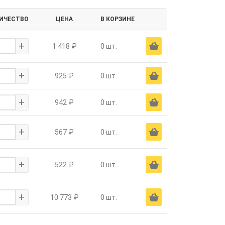
ИЧЕСТВО
ЦЕНА
В КОРЗИНЕ
+
Ä
1 418 ₽
0 шт.
+
Ä
925 ₽
0 шт.
+
Ä
942 ₽
0 шт.
+
Ä
567 ₽
0 шт.
+
Ä
522 ₽
0 шт.
+
Ä
10 773 ₽
0 шт.