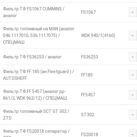
Фильтр ТФ FS1067 CUMMINS /
-
FS1067
аналог
Фильтр топливный на MAN (аналог
-
046.1117010, 536.1117075) /
WDK 940/1(4160)
СПЕЦМАШ
-
Фильтр ТФ FS36253 / аналог
FS36253
Фильтр ТФ FF 185 (ан.Fleetguard ) /
-
FF185
AUTOSHEFF
Фильтр ТФ FF 5457 (аналог pp-
-
FF5457
861/2, WDK 962/12) / СПЕЦМАШ
Фильтр топливный SCT ST 302 /
-
SТ302
ZTD
Фильтр ТФ FS20018 сепаратор /
-
FS20018