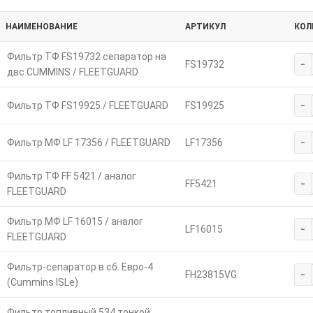
НАИМЕНОВАНИЕ
АРТИКУЛ
КОЛ
Фильтр ТФ FS19732 сепаратор на
-
FS19732
двc CUMMINS / FLEETGUARD
-
Фильтр ТФ FS19925 / FLEETGUARD
FS19925
-
Фильтр МФ LF 17356 / FLEETGUARD
LF17356
Фильтр ТФ FF 5421 / аналог
-
FF5421
FLEETGUARD
Фильтр МФ LF 16015 / аналог
-
LF16015
FLEETGUARD
Фильтр-сепаратор в сб. Евро-4
-
FH23815VG
(Cummins ISLe)
Фильтр топливный 534 тонкой