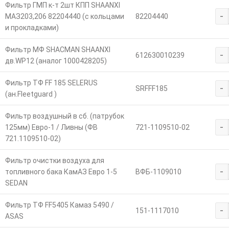
Фильтр ГМП к-т 2шт КПП SHAANXI
-
МАЗ203,206 82204440 (с кольцами
82204440
и прокладками)
Фильтр МФ SHACMAN SHAANXI
-
612630010239
дв.WP12 (аналог 1000428205)
Фильтр ТФ FF 185 SELERUS
-
SRFFF185
(ан.Fleetguard )
Фильтр воздушный в сб. (патрубок
-
125мм) Евро-1 / Ливны (ФВ
721-1109510-02
721.1109510-02)
Фильтр очистки воздуха для
-
топливного бака КамАЗ Евро 1-5
ВФБ-1109010
SEDAN
Фильтр ТФ FF5405 Камаз 5490 /
-
151-1117010
ASAS