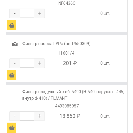
NF6436C
-
+
0 шт.
Ä
1
Фильтр насоса ГУРа (ан. Р550309)
H 601/4
-
+
201 ₽
0 шт.
Ä
Фильтр воздушный в сб. 5490 (H-540, наружн d-445,
внутр d-410) / FILMANT
4493085957
-
+
13 860 ₽
0 шт.
Ä