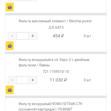
Ä
Фильтр маслянный элемент / Weichai power
JLX-6AT5
-
+
454 ₽
0 шт.
Ä
Фильтр воздушный в сб. Евро-2 с двойным
фильтром / Ливны
721-1109510-10
-
+
11 030 ₽
0 шт.
Ä
Фильтр воздушный HOWO/SITRAK C7H
(основной+картридж) / FILMANT