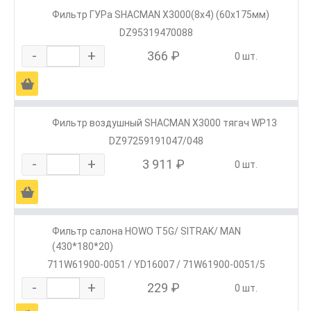
Фильтр ГУРа SHACMAN X3000(8х4) (60х175мм)
DZ95319470088
-
+
366 ₽
0 шт.
Ä
Фильтр воздушный SHACMAN X3000 тягач WP13
DZ97259191047/048
-
+
3 911 ₽
0 шт.
Ä
Фильтр салона HOWO T5G/ SITRAK/ MAN
(430*180*20)
711W61900-0051 / YD16007 / 71W61900-0051/5
-
+
229 ₽
0 шт.