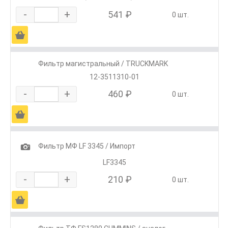
-
+
541 ₽
0 шт.
Ä
Фильтр магистральный / TRUCKMARK
12-3511310-01
-
+
460 ₽
0 шт.
Ä
1
Фильтр МФ LF 3345 / Импорт
LF3345
-
+
210 ₽
0 шт.
Ä