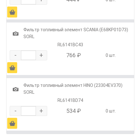
Ä
Фильтр топливный элемент SCANIA (E68KP01D73)
1
SORL
RL6141BC43
-
+
766 ₽
0 шт.
Ä
Фильтр топливный элемент HINO (23304EV370)
1
SORL
RL6141BD74
-
+
534 ₽
0 шт.
Ä