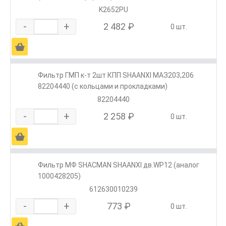
K2652PU
-
+
2 482 ₽
0 шт.
Ä
Фильтр ГМП к-т 2шт КПП SHAANXI МАЗ203,206
82204440 (с кольцами и прокладками)
82204440
-
+
2 258 ₽
0 шт.
Ä
Фильтр МФ SHACMAN SHAANXI дв.WP12 (аналог
1000428205)
612630010239
-
+
773 ₽
0 шт.