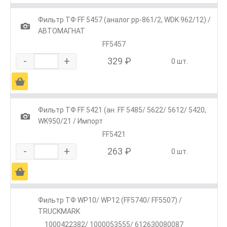
Фильтр ТФ FF 5457 (аналог pp-861/2, WDK 962/12) /
1
АВТОМАГНАТ
FF5457
-
+
329 ₽
0 шт.
Ä
Фильтр ТФ FF 5421 (ан. FF 5485/ 5622/ 5612/ 5420,
1
WK950/21 / Импорт
FF5421
-
+
263 ₽
0 шт.
Ä
Фильтр ТФ WP10/ WP12 (FF5740/ FF5507) /
TRUCKMARK
1000422382/ 1000053555/ 612630080087