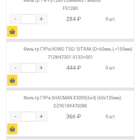
Фильтр ТФ FS1280 CUMMINS / аналог
FS1280
-
+
284 ₽
0 шт.
Ä
Фильтр ГУРа HOWO T5G/ SITRAK (D=60мм, L=150мм)
712W47301-0133+001
-
+
444 ₽
0 шт.
Ä
Фильтр ГУРа SHACMAN X3000(6х4) (60х135мм)
DZ95189470088
-
+
366 ₽
0 шт.
Ä