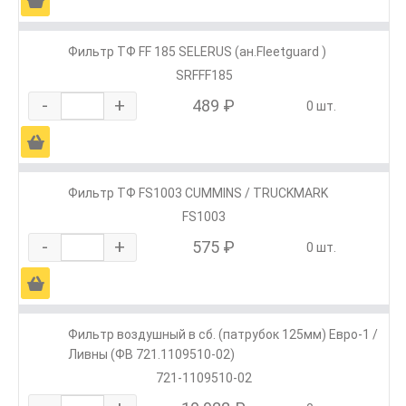
Ä
Фильтр ТФ FF 185 SELERUS (ан.Fleetguard )
SRFFF185
-
+
489 ₽
0 шт.
Ä
Фильтр ТФ FS1003 CUMMINS / TRUCKMARK
FS1003
-
+
575 ₽
0 шт.
Ä
Фильтр воздушный в сб. (патрубок 125мм) Евро-1 /
Ливны (ФВ 721.1109510-02)
721-1109510-02