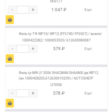
HF6177
-
+
1 047 ₽
0 шт.
Ä
Фильтр ТФ WP10/ WP12 (FF5740/ FF5507) / аналог
1000422382/ 1000053555/ 612630080087
-
+
579 ₽
0 шт.
Ä
Фильтр МФ LF 3506 SHACMAN SHAANXI дв.WP12
(ан.1000428205,612630010239) / AUTOSHEFF
LF3506
-
+
578 ₽
0 шт.
Ä