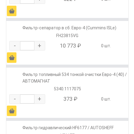
Ä
Фильтр-сепаратор в сб. Евро-4 (Cummins ISLe)
FH23815VG
-
+
10 773 ₽
0 шт.
Ä
Фильтр топливный 534 тонкой очистки Евро-4 (40) /
АВТОМАГНАТ
5340.1117075
-
+
373 ₽
0 шт.
Ä
Фильтр гидравлический HF6177 / AUTOSHEFF