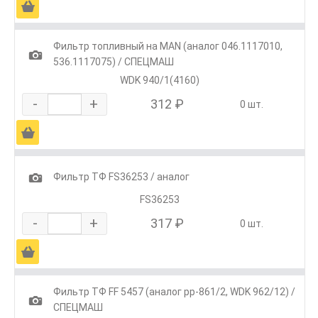
Ä
Фильтр топливный на MAN (аналог 046.1117010,
1
536.1117075) / СПЕЦМАШ
WDK 940/1(4160)
-
+
312 ₽
0 шт.
Ä
1
Фильтр ТФ FS36253 / аналог
FS36253
-
+
317 ₽
0 шт.
Ä
Фильтр ТФ FF 5457 (аналог pp-861/2, WDK 962/12) /
1
СПЕЦМАШ