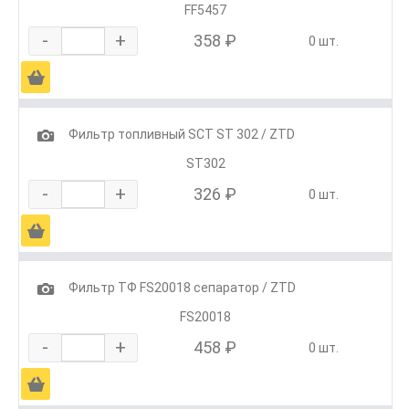
FF5457
-
+
358 ₽
0 шт.
Ä
1
Фильтр топливный SCT ST 302 / ZTD
SТ302
-
+
326 ₽
0 шт.
Ä
1
Фильтр ТФ FS20018 сепаратор / ZTD
FS20018
-
+
458 ₽
0 шт.
Ä