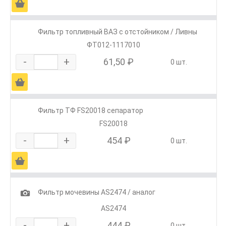
Ä
Фильтр топливный ВАЗ с отстойником / Ливны
ФТ012-1117010
-
+
61,50 ₽
0 шт.
Ä
Фильтр ТФ FS20018 сепаратор
FS20018
-
+
454 ₽
0 шт.
Ä
1
Фильтр мочевины AS2474 / аналог
AS2474
-
+
444 ₽
0 шт.