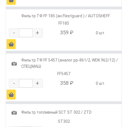
Фильтр ТФ FF 185 (ан.Fleetguard ) / AUTOSHEFF
FF185
-
+
359 ₽
0 шт.
Ä
Фильтр ТФ FF 5457 (аналог pp-861/2, WDK 962/12) /
1
СПЕЦМАШ
FF5457
-
+
358 ₽
0 шт.
Ä
1
Фильтр топливный SCT ST 302 / ZTD
SТ302