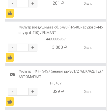
-
+
201 ₽
0 шт.
Ä
Фильтр воздушный в сб. 5490 (H-540, наружн d-445,
внутр d-410) / FILMANT
4493085957
-
+
13 860 ₽
0 шт.
Ä
Фильтр ТФ FF 5457 (аналог pp-861/2, WDK 962/12) /
1
АВТОМАГНАТ
FF5457
-
+
329 ₽
0 шт.
Ä