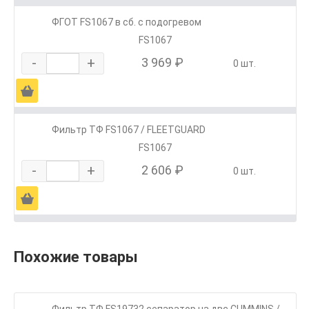
ФГОТ FS1067 в сб. с подогревом
FS1067
-
+
3 969 ₽
0 шт.
Ä
Фильтр ТФ FS1067 / FLEETGUARD
FS1067
-
+
2 606 ₽
0 шт.
Ä
Похожие товары
Фильтр ТФ FS19732 сепаратор на двc CUMMINS /