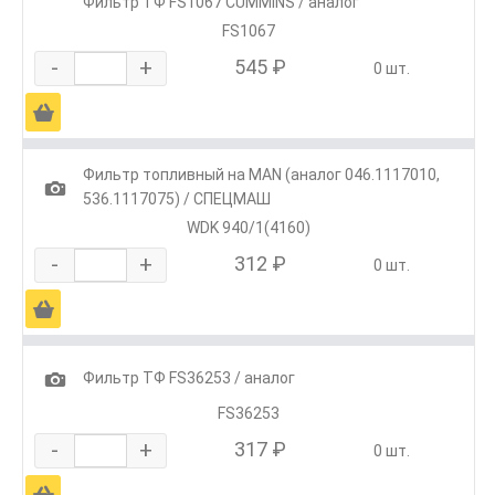
Фильтр ТФ FS1067 CUMMINS / аналог
FS1067
-
+
545 ₽
0 шт.
Ä
Фильтр топливный на MAN (аналог 046.1117010,
1
536.1117075) / СПЕЦМАШ
WDK 940/1(4160)
-
+
312 ₽
0 шт.
Ä
1
Фильтр ТФ FS36253 / аналог
FS36253
-
+
317 ₽
0 шт.
Ä