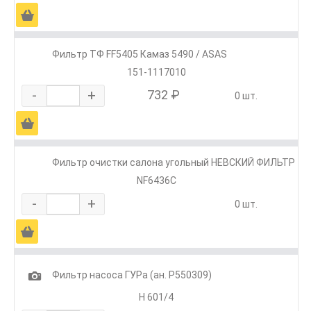
Ä
Фильтр ТФ FF5405 Камаз 5490 / ASAS
151-1117010
-
+
732 ₽
0 шт.
Ä
Фильтр очистки салона угольный НЕВСКИЙ ФИЛЬТР
NF6436C
-
+
0 шт.
Ä
1
Фильтр насоса ГУРа (ан. Р550309)
H 601/4