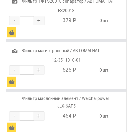
1
Фильтр ТФ FS20018 сепаратор / АВТОМАГНАТ
FS20018
-
+
379 ₽
0 шт.
Ä
1
Фильтр магистральный / АВТОМАГНАТ
12-3511310-01
-
+
525 ₽
0 шт.
Ä
Фильтр маслянный элемент / Weichai power
JLX-6AT5
-
+
454 ₽
0 шт.
Ä