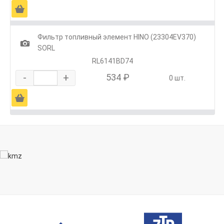
Ä
Фильтр топливный элемент HINO (23304EV370)
1
SORL
RL6141BD74
-
+
534 ₽
0 шт.
Ä