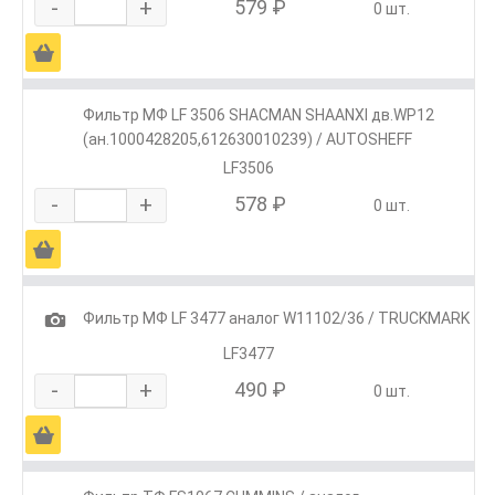
-
+
579 ₽
0 шт.
Ä
Фильтр МФ LF 3506 SHACMAN SHAANXI дв.WP12
(ан.1000428205,612630010239) / AUTOSHEFF
LF3506
-
+
578 ₽
0 шт.
Ä
1
Фильтр МФ LF 3477 аналог W11102/36 / TRUCKMARK
LF3477
-
+
490 ₽
0 шт.
Ä