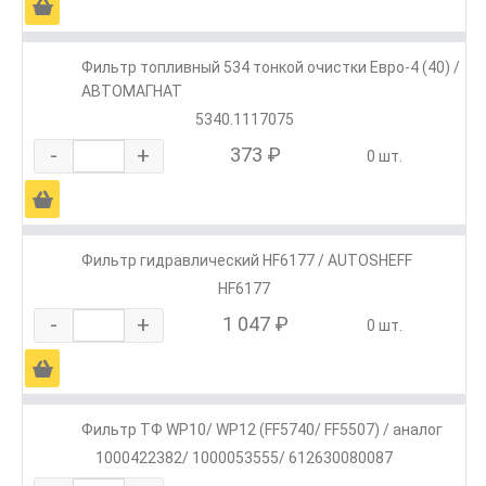
Ä
Фильтр топливный 534 тонкой очистки Евро-4 (40) /
АВТОМАГНАТ
5340.1117075
-
+
373 ₽
0 шт.
Ä
Фильтр гидравлический HF6177 / AUTOSHEFF
HF6177
-
+
1 047 ₽
0 шт.
Ä
Фильтр ТФ WP10/ WP12 (FF5740/ FF5507) / аналог
1000422382/ 1000053555/ 612630080087