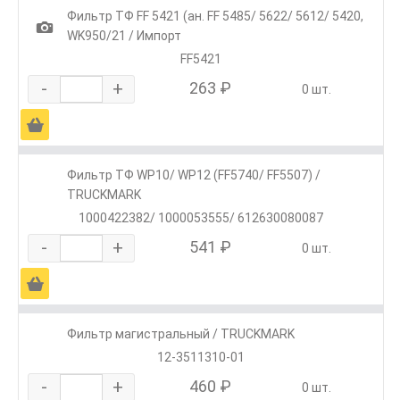
Фильтр ТФ FF 5421 (ан. FF 5485/ 5622/ 5612/ 5420,
1
WK950/21 / Импорт
FF5421
-
+
263 ₽
0 шт.
Ä
Фильтр ТФ WP10/ WP12 (FF5740/ FF5507) /
TRUCKMARK
1000422382/ 1000053555/ 612630080087
-
+
541 ₽
0 шт.
Ä
Фильтр магистральный / TRUCKMARK
12-3511310-01
-
+
460 ₽
0 шт.