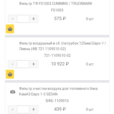
Фильтр ТФ FS1003 CUMMINS / TRUCKMARK
FS1003
-
+
575 ₽
0 шт.
Ä
Фильтр воздушный в сб. (патрубок 125мм) Евро-1 /
Ливны (ФВ 721.1109510-02)
721-1109510-02
-
+
10 922 ₽
0 шт.
Ä
Фильтр очистки воздуха для топливного бака
1
КамАЗ Евро 1-5 SEDAN
ВФБ-1109010
-
+
439 ₽
0 шт.