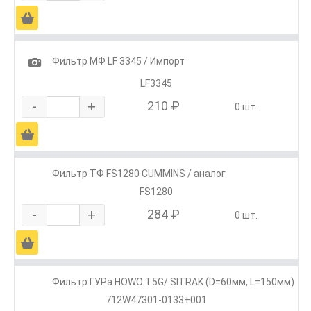
Ä
1
Фильтр МФ LF 3345 / Импорт
LF3345
-
+
210 ₽
0 шт.
Ä
Фильтр ТФ FS1280 CUMMINS / аналог
FS1280
-
+
284 ₽
0 шт.
Ä
Фильтр ГУРа HOWO T5G/ SITRAK (D=60мм, L=150мм)
712W47301-0133+001