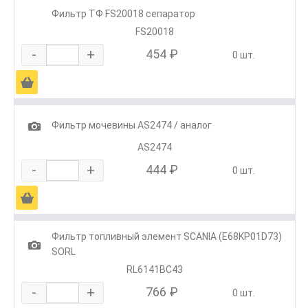
Фильтр ТФ FS20018 сепаратор
FS20018
-
+
454 ₽
0 шт.
Ä
1
Фильтр мочевины AS2474 / аналог
AS2474
-
+
444 ₽
0 шт.
Ä
Фильтр топливный элемент SCANIA (E68KP01D73)
1
SORL
RL6141BC43
-
+
766 ₽
0 шт.