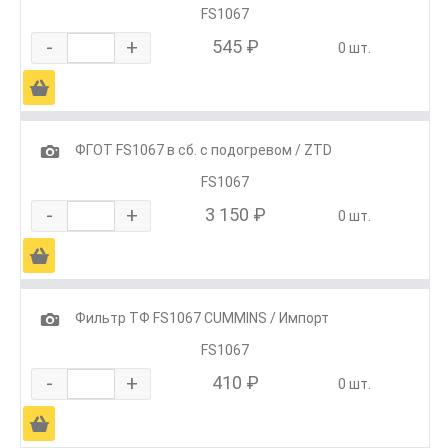
FS1067
-
+
545 ₽
0 шт.
Ä
1
ФГОТ FS1067 в сб. с подогревом / ZTD
FS1067
-
+
3 150 ₽
0 шт.
Ä
1
Фильтр ТФ FS1067 CUMMINS / Импорт
FS1067
-
+
410 ₽
0 шт.
Ä