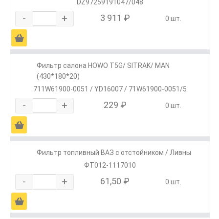
DZ97259191047/048
-
+
3 911 ₽
0 шт.
Ä
Фильтр салона HOWO T5G/ SITRAK/ MAN
(430*180*20)
711W61900-0051 / YD16007 / 71W61900-0051/5
-
+
229 ₽
0 шт.
Ä
Фильтр топливный ВАЗ с отстойником / Ливны
ФТ012-1117010
-
+
61,50 ₽
0 шт.
Ä