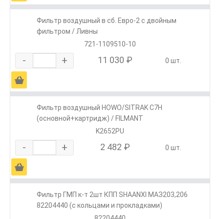
Фильтр воздушный в сб. Евро-2 с двойным
фильтром / Ливны
721-1109510-10
-
+
11 030 ₽
0 шт.
Ä
Фильтр воздушный HOWO/SITRAK C7H
(основной+картридж) / FILMANT
K2652PU
-
+
2 482 ₽
0 шт.
Ä
Фильтр ГМП к-т 2шт КПП SHAANXI МАЗ203,206
82204440 (с кольцами и прокладками)
82204440