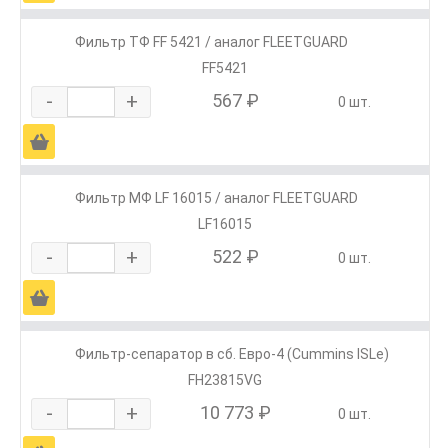
Фильтр ТФ FF 5421 / аналог FLEETGUARD
FF5421
-
+
567 ₽
0 шт.
Ä
Фильтр МФ LF 16015 / аналог FLEETGUARD
LF16015
-
+
522 ₽
0 шт.
Ä
Фильтр-сепаратор в сб. Евро-4 (Cummins ISLe)
FH23815VG
-
+
10 773 ₽
0 шт.