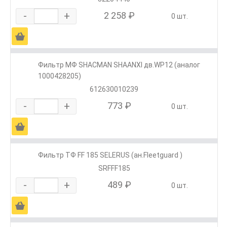
-
+
2 258 ₽
0 шт.
Ä
Фильтр МФ SHACMAN SHAANXI дв.WP12 (аналог
1000428205)
612630010239
-
+
773 ₽
0 шт.
Ä
Фильтр ТФ FF 185 SELERUS (ан.Fleetguard )
SRFFF185
-
+
489 ₽
0 шт.
Ä